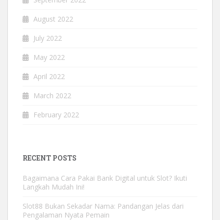
August 2022
July 2022
May 2022
April 2022
March 2022
February 2022
RECENT POSTS
Bagaimana Cara Pakai Bank Digital untuk Slot? Ikuti
Langkah Mudah Ini!
Slot88 Bukan Sekadar Nama: Pandangan Jelas dari
Pengalaman Nyata Pemain