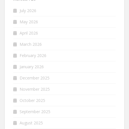
July 2026
May 2026
April 2026
March 2026
February 2026
January 2026
December 2025
November 2025
October 2025
September 2025
August 2025