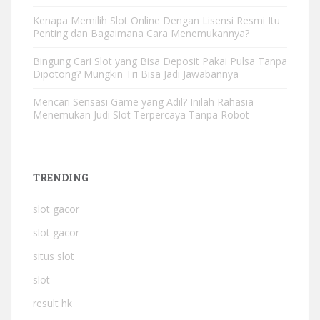
Kenapa Memilih Slot Online Dengan Lisensi Resmi Itu
Penting dan Bagaimana Cara Menemukannya?
Bingung Cari Slot yang Bisa Deposit Pakai Pulsa Tanpa
Dipotong? Mungkin Tri Bisa Jadi Jawabannya
Mencari Sensasi Game yang Adil? Inilah Rahasia
Menemukan Judi Slot Terpercaya Tanpa Robot
TRENDING
slot gacor
slot gacor
situs slot
slot
result hk