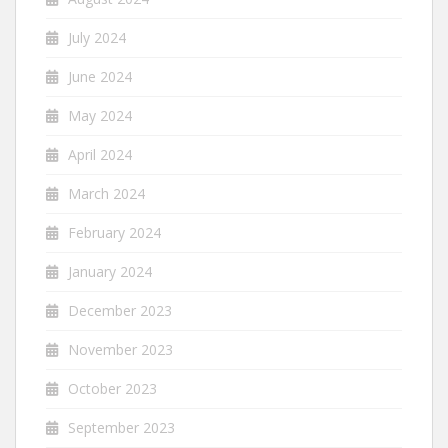
July 2024
June 2024
May 2024
April 2024
March 2024
February 2024
January 2024
December 2023
November 2023
October 2023
September 2023