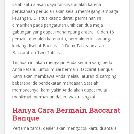
salah satu alasan daya tariknya adalah karena
perusahaan perjudian akan selalu memegang lembaga
keuangan. Di situs kasino darat, permainan ini
dimainkan pada pengaturan unik dari dua meja
gabungan yang dapat menampung antara 10 dan 16
pemain, dan oleh karena itu, permainan ini kadang-
kadang disebut Baccarat à Deux Tableaux atau
Baccarat on Two Tables.
Tinjauan ini akan mengajari Anda semua yang perlu
Anda ketahui untuk mulai bermain Baccarat Banque.
Kami akan membawa Anda melalui aturan di samping
beberapa ide pendekatan mendasar. Setelah
membacanya, kami yakin Anda akan dapat mulai
menikmati permainan dalam waktu singkat.
Hanya Cara Bermain Baccarat
Banque
Pertama-tama, dealer akan mengocok kartu di antara