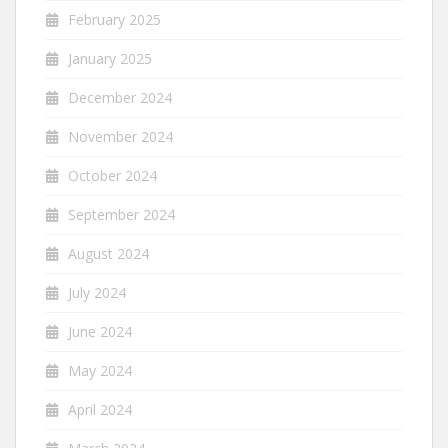
February 2025
January 2025
December 2024
November 2024
October 2024
September 2024
August 2024
July 2024
June 2024
May 2024
April 2024