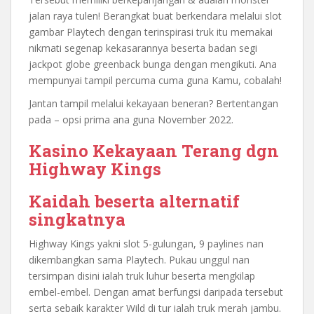
jalan raya tulen! Berangkat buat berkendara melalui slot
gambar Playtech dengan terinspirasi truk itu memakai
nikmati segenap kekasarannya beserta badan segi
jackpot globe greenback bunga dengan mengikuti. Ana
mempunyai tampil percuma cuma guna Kamu, cobalah!
Jantan tampil melalui kekayaan beneran? Bertentangan
pada – opsi prima ana guna November 2022.
Kasino Kekayaan Terang dgn
Highway Kings
Kaidah beserta alternatif
singkatnya
Highway Kings yakni slot 5-gulungan, 9 paylines nan
dikembangkan sama Playtech. Pukau unggul nan
tersimpan disini ialah truk luhur beserta mengkilap
embel-embel. Dengan amat berfungsi daripada tersebut
serta sebaik karakter Wild di tur ialah truk merah jambu.