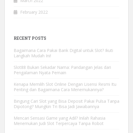
March 2022
February 2022
RECENT POSTS
Bagaimana Cara Pakai Bank Digital untuk Slot? Ikuti
Langkah Mudah Ini!
Slot88 Bukan Sekadar Nama: Pandangan Jelas dari
Pengalaman Nyata Pemain
Kenapa Memilih Slot Online Dengan Lisensi Resmi Itu
Penting dan Bagaimana Cara Menemukannya?
Bingung Cari Slot yang Bisa Deposit Pakai Pulsa Tanpa
Dipotong? Mungkin Tri Bisa Jadi Jawabannya
Mencari Sensasi Game yang Adil? Inilah Rahasia
Menemukan Judi Slot Terpercaya Tanpa Robot