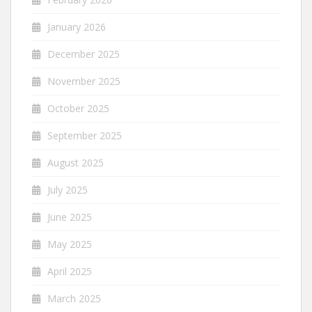
January 2026
December 2025
November 2025
October 2025
September 2025
August 2025
July 2025
June 2025
May 2025
April 2025
March 2025