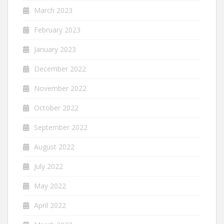
March 2023
February 2023
January 2023
December 2022
November 2022
October 2022
September 2022
August 2022
July 2022
May 2022
April 2022