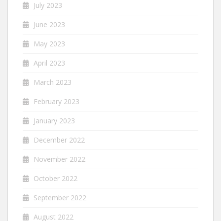
July 2023
June 2023
May 2023
April 2023
March 2023
February 2023
January 2023
December 2022
November 2022
October 2022
September 2022
August 2022