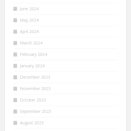
June 2024
May 2024
April 2024
March 2024
February 2024
January 2024
December 2023
November 2023
October 2023
September 2023
August 2023