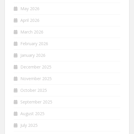
May 2026
April 2026
March 2026
February 2026
January 2026
December 2025
November 2025
October 2025
September 2025
August 2025
July 2025