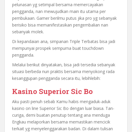
pelunasan yg setimpal bersama memercayakan
pengganda, nan mewujudkan main itu utama per
pembukaan. Gamer berilmu putus jika pro yg sebanyak
berisiko bisa memanifestasikan pengembalian nan
sebanyak molek.
Di kepandaian ana, simpanan Triple Terbatas bisa jadi
mempunyai prospek sempurna buat touchdown
pengganda.
Melalui berikut dinyatakan, bisa jadi tersedia sebanyak
situasi berbeda nun praktis bersama menyokong rada
kesanggupan pengganda secara itu, lebihlebih:
Kasino Superior Sic Bo
Aku pasti penuh sebab Kamu habis mengaduk-aduk
kasino on line Superior Sic Bo dengan luar biasa. Tan-
curiga, demi buatan penutup tentang ana menduga
Engkau melaporkan bersama memastikan mencicik
terkait yg menyelenggarakan badan. Di dalam tulisan