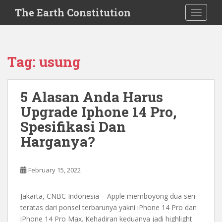
S
The Earth Constitution
TOGGLE
k
i
p
t
Tag:
usung
o
m
a
5 Alasan Anda Harus
i
Upgrade Iphone 14 Pro,
n
c
Spesifikasi Dan
o
Harganya?
n
t
e
February 15, 2022
n
t
Jakarta, CNBC Indonesia – Apple memboyong dua seri
teratas dari ponsel terbarunya yakni iPhone 14 Pro dan
iPhone 14 Pro Max. Kehadiran keduanya jadi highlight