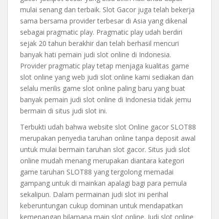
mulai senang dan terbaik. Slot Gacor juga telah bekerja
sama bersama provider terbesar di Asia yang dikenal
sebagai pragmatic play. Pragmatic play udah berdiri
sejak 20 tahun berakhir dan telah berhasil mencuri
banyak hati pemain judi slot online di Indonesia.
Provider pragmatic play tetap menjaga kualitas game
slot online yang web judi slot online kami sediakan dan
selalu merilis game slot online paling baru yang buat
banyak pemain judi slot online di Indonesia tidak jemu
bermain di situs judi slot ini.
Terbukti udah bahwa website slot Online gacor SLOT88
merupakan penyedia taruhan online tanpa deposit awal
untuk mulai bermain taruhan slot gacor. Situs judi slot
online mudah menang merupakan diantara kategori
game taruhan SLOT88 yang tergolong memadai
gampang untuk di mainkan apalagi bagi para pemula
sekalipun. Dalam permainan judi slot ini perihal
keberuntungan cukup dominan untuk mendapatkan
kemenangan bilamana main slot online. Judi slot online