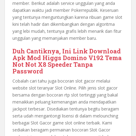
member. Berikut adalah service unggulan yang anda
dapatkan waktu jadi member Pokerrepublik. Keseruan
yang tentunya menguntungkan karena ribuan game slot
kini telah hadir dan dikembangkan dengan algoritma
yang lebi mudah, tentunya grafis lebih menarik dan fitur
unggulan yang memanjakan member baru.
Duh Cantiknya, Ini Link Download
Apk Mod Higgs Domino V192 Tema
Not Not X8 Speeder Tanpa
Password
Cobalah cari tahu juga bocoran slot gacor melalui
website slot teranyar Slot Online. Pilih jenis slot gacor
bersama dengan bocoran rtp slot tertinggi yang bakal
menaikkan peluang kemenangan anda mendapatkan
jackpot terbesar. Disediakan tentunya begitu beragam
serta udah mengantongi lisensi di dalam melounching
berbagai Slot Gacor game slot online terbaik. Kami
sediakan beragam permainan bocoran Slot Gacor