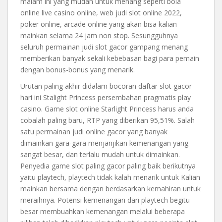
malam ini yang mudah untuk menang seperti bola
online live casino online, web judi slot online 2022,
poker online, arcade online yang akan bisa kalian
mainkan selama 24 jam non stop. Sesungguhnya
seluruh permainan judi slot gacor gampang menang
memberikan banyak sekali kebebasan bagi para pemain
dengan bonus-bonus yang menarik.
Urutan paling akhir didalam bocoran daftar slot gacor
hari ini Stalight Princess persembahan pragmatis play
casino. Game slot online Starlight Princess harus anda
cobalah paling baru, RTP yang diberikan 95,51%. Salah
satu permainan judi online gacor yang banyak
dimainkan gara-gara menjanjikan kemenangan yang
sangat besar, dan terlalu mudah untuk dimainkan.
Penyedia game slot paling gacor paling baik berikutnya
yaitu playtech, playtech tidak kalah menarik untuk Kalian
mainkan bersama dengan berdasarkan kemahiran untuk
meraihnya. Potensi kemenangan dari playtech begitu
besar membuahkan kemenangan melalui beberapa