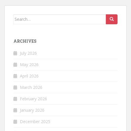
Search
for:
ARCHIVES
July 2026
May 2026
April 2026
March 2026
February 2026
January 2026
December 2025