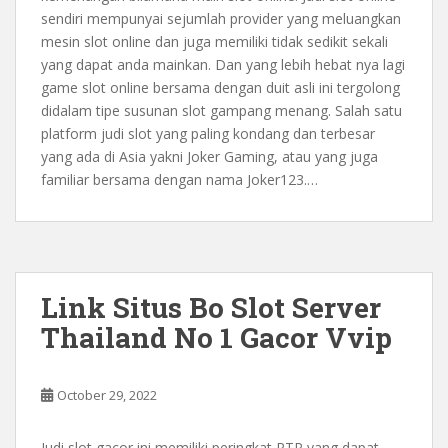
sendiri mempunyai sejumlah provider yang meluangkan
mesin slot online dan juga memiliki tidak sedikit sekali
yang dapat anda mainkan. Dan yang lebih hebat nya lagi
game slot online bersama dengan duit asli ini tergolong
didalam tipe susunan slot gampang menang. Salah satu
platform judi slot yang paling kondang dan terbesar
yang ada di Asia yakni Joker Gaming, atau yang juga
familiar bersama dengan nama Joker123.…
Link Situs Bo Slot Server
Thailand No 1 Gacor Vvip
October 29, 2022
Judi slot gacor ini memiliki peringkat RTP yang dapat