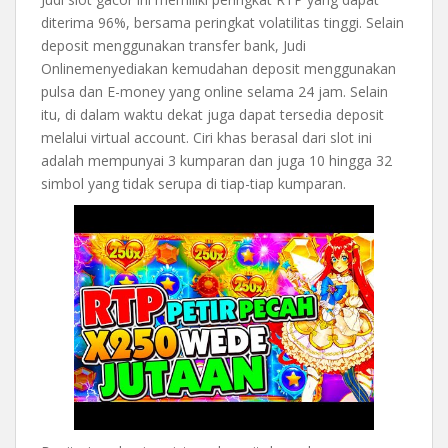
diterima 96%, bersama peringkat volatilitas tinggi. Selain
deposit menggunakan transfer bank, Judi
Onlinemenyediakan kemudahan deposit menggunakan
pulsa dan E-money yang online selama 24 jam. Selain
itu, di dalam waktu dekat juga dapat tersedia deposit
melalui virtual account. Ciri khas berasal dari slot ini
adalah mempunyai 3 kumparan dan juga 10 hingga 32
simbol yang tidak serupa di tiap-tiap kumparan.