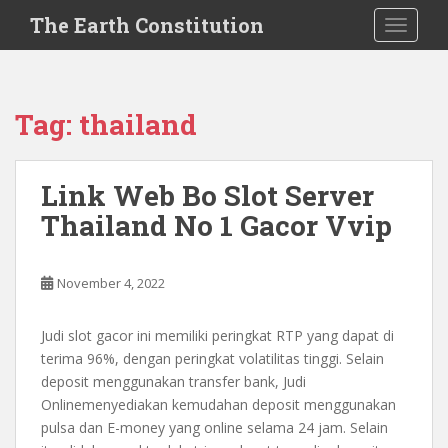
S
The Earth Constitution
TOGGLE
k
i
p
t
Tag:
thailand
o
m
a
Link Web Bo Slot Server
i
Thailand No 1 Gacor Vvip
n
c
o
November 4, 2022
n
t
e
Judi slot gacor ini memiliki peringkat RTP yang dapat di
n
terima 96%, dengan peringkat volatilitas tinggi. Selain
t
deposit menggunakan transfer bank, Judi
Onlinemenyediakan kemudahan deposit menggunakan
pulsa dan E-money yang online selama 24 jam. Selain