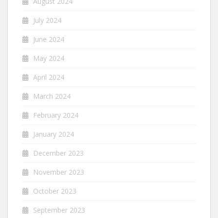
August 2024
July 2024
June 2024
May 2024
April 2024
March 2024
February 2024
January 2024
December 2023
November 2023
October 2023
September 2023