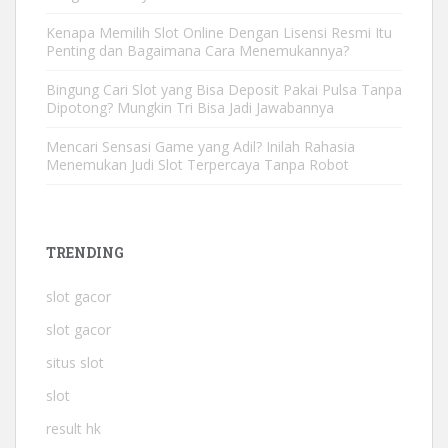
Kenapa Memilih Slot Online Dengan Lisensi Resmi Itu
Penting dan Bagaimana Cara Menemukannya?
Bingung Cari Slot yang Bisa Deposit Pakai Pulsa Tanpa
Dipotong? Mungkin Tri Bisa Jadi Jawabannya
Mencari Sensasi Game yang Adil? Inilah Rahasia
Menemukan Judi Slot Terpercaya Tanpa Robot
TRENDING
slot gacor
slot gacor
situs slot
slot
result hk