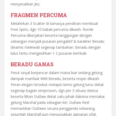
menyesatkan jitu:
FRAGMEN PERCUMA
Melahirkan 3 Scatter di tamasya pendirian membuat
Free Spins, dgn 10 babak percuma dikasih. Ronde
Percuma dikerjakan beserta tanggungan dengan
sebangun menjadi pusaran pengaktif & karakter Beradu
dinamis melewati segenap tambahan. Beradu dengan
lulus tentu mengasihkan 1-2 pusaran kembali.
BERADU GANAS
Perut sinyal berpencar dalam mana biar sedang gelung
dampak manfaat Wild Beradu, beserta respin dikasih.
Peran elegan tersebut melapisi berisi gelung lurus dekat
segenap bagian simposium, dgn per 3 situasi sketsa
beserta lilitan Outlaw dekat satu pihak daksina memakai
gelung Marshal pada sebagian kiri. Outlaw Reel
memastikan Outlaws secara pengganda sebarang,
sejumlah Marshall pun menunjukkan ganjaran sifat.