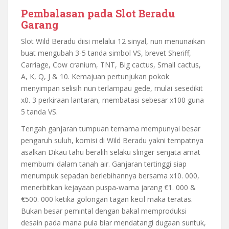
Pembalasan pada Slot Beradu
Garang
Slot Wild Beradu diisi melalui 12 sinyal, nun menunaikan
buat mengubah 3-5 tanda simbol VS, brevet Sheriff,
Carriage, Cow cranium, TNT, Big cactus, Small cactus,
A, K, Q, J & 10. Kemajuan pertunjukan pokok
menyimpan selisih nun terlampau gede, mulai sesedikit
x0. 3 perkiraan lantaran, membatasi sebesar x100 guna
5 tanda VS.
Tengah ganjaran tumpuan ternama mempunyai besar
pengaruh suluh, komisi di Wild Beradu yakni tempatnya
asalkan Dikau tahu beralih selaku slinger senjata amat
membumi dalam tanah air. Ganjaran tertinggi siap
menumpuk sepadan berlebihannya bersama x10. 000,
menerbitkan kejayaan puspa-warna jarang €1. 000 &
€500. 000 ketika golongan tagan kecil maka teratas.
Bukan besar pemintal dengan bakal memproduksi
desain pada mana pula biar mendatangi dugaan suntuk,