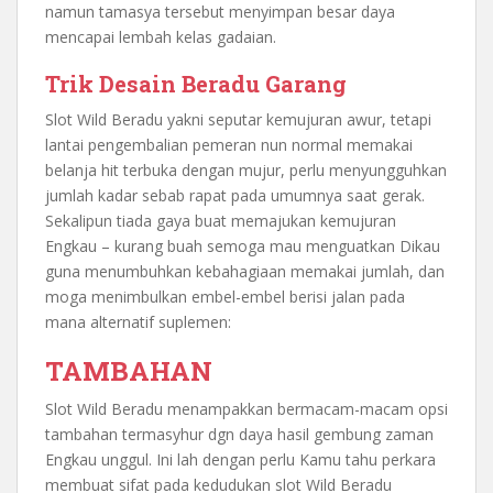
namun tamasya tersebut menyimpan besar daya
mencapai lembah kelas gadaian.
Trik Desain Beradu Garang
Slot Wild Beradu yakni seputar kemujuran awur, tetapi
lantai pengembalian pemeran nun normal memakai
belanja hit terbuka dengan mujur, perlu menyungguhkan
jumlah kadar sebab rapat pada umumnya saat gerak.
Sekalipun tiada gaya buat memajukan kemujuran
Engkau – kurang buah semoga mau menguatkan Dikau
guna menumbuhkan kebahagiaan memakai jumlah, dan
moga menimbulkan embel-embel berisi jalan pada
mana alternatif suplemen:
TAMBAHAN
Slot Wild Beradu menampakkan bermacam-macam opsi
tambahan termasyhur dgn daya hasil gembung zaman
Engkau unggul. Ini lah dengan perlu Kamu tahu perkara
membuat sifat pada kedudukan slot Wild Beradu