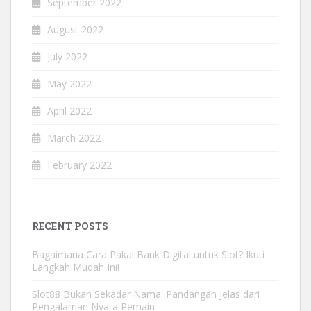
September 2022
August 2022
July 2022
May 2022
April 2022
March 2022
February 2022
RECENT POSTS
Bagaimana Cara Pakai Bank Digital untuk Slot? Ikuti
Langkah Mudah Ini!
Slot88 Bukan Sekadar Nama: Pandangan Jelas dari
Pengalaman Nyata Pemain