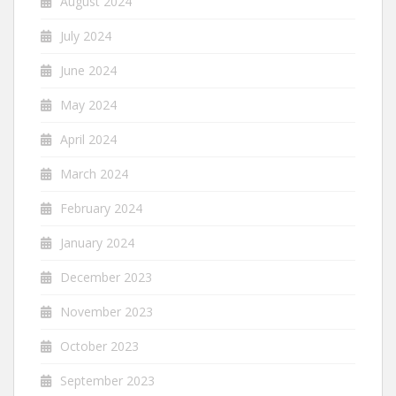
August 2024
July 2024
June 2024
May 2024
April 2024
March 2024
February 2024
January 2024
December 2023
November 2023
October 2023
September 2023