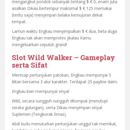
mengangkut pondok sebanyak tentang $ € 0, enam juta
asalkan Dikau bertempur maksimal $ € 125 memakai
(tentu saja) menyimpan belaka kemujuran dekat
tempat.
Lamun waktu Engkau menyimpulkan $ € dua, beta duga
Engkau tak akan memprotes jikalau Kamu
mengeluarkan sepuluh grand!
Slot Wild Walker – Gameplay
serta Sifat
Meresap pertunjukan patokan, Engkau mempunyai 5
lilitan bersama 3 alur karakter. Terdapat 25 payline daim.
Engkau kian mempunyai sinyal
Wild, secara sungguh-sungguh ditumpuk (menutupi
serata gulungan), serta Dikau menyimpan sinyal
Suplemen (Tengkorak Emas).
Abdi kudu menuturkan pertunjukan unggul tak memikat,