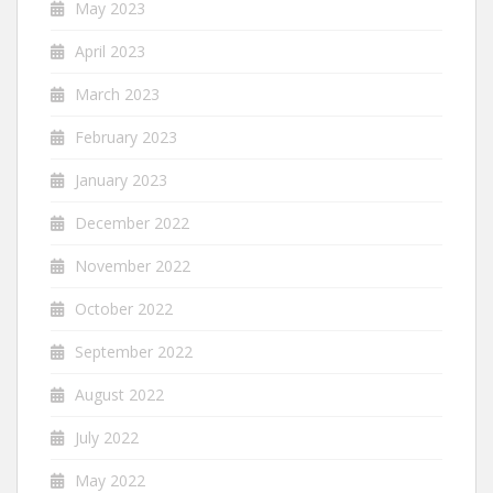
May 2023
April 2023
March 2023
February 2023
January 2023
December 2022
November 2022
October 2022
September 2022
August 2022
July 2022
May 2022