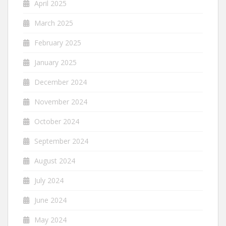
April 2025
March 2025
February 2025
January 2025
December 2024
November 2024
October 2024
September 2024
August 2024
July 2024
June 2024
May 2024