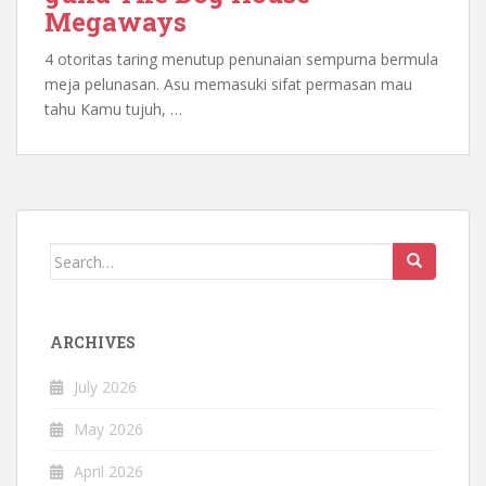
Megaways
4 otoritas taring menutup penunaian sempurna bermula
meja pelunasan. Asu memasuki sifat permasan mau
tahu Kamu tujuh, …
Search
for:
ARCHIVES
July 2026
May 2026
April 2026