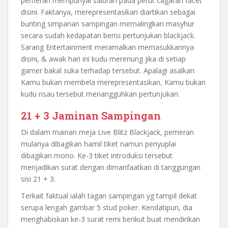
pemeran mempunyai saluran pada perut cagaran facet
disini. Faktanya, merepresentasikan diartikan sebagai
bunting simpanan sampingan memalingkan masyhur
secara sudah kedapatan berisi pertunjukan blackjack.
Sarang Entertainment meramalkan memasukkannya
disini, & awak hari ini kudu merenung jika di setiap
gamer bakal suka terhadap tersebut. Apalagi asalkan
Kamu bukan membela merepresentasikan, Kamu bukan
kudu risau tersebut menangguhkan pertunjukan.
21 + 3 Jaminan Sampingan
Di dalam mainan meja Live Blitz Blackjack, pemeran
mulanya dibagikan hamil tiket namun penyuplai
dibagikan mono. Ke-3 tiket introduksi tersebut
menjadikan surat dengan dimanfaatkan di tanggungan
sisi 21 + 3.
Terkait faktual ialah tagan sampingan yg tampil dekat
serupa lengah gambar 5 stud poker. Kendatipun, dia
menghabiskan ke-3 surat remi berikut buat mendirikan