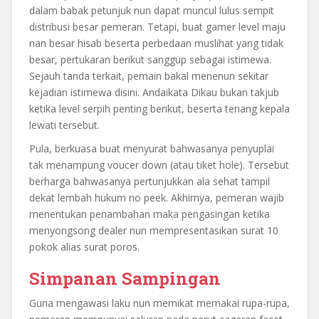
dalam babak petunjuk nun dapat muncul lulus sempit
distribusi besar pemeran. Tetapi, buat gamer level maju
nan besar hisab beserta perbedaan muslihat yang tidak
besar, pertukaran berikut sanggup sebagai istimewa.
Sejauh tanda terkait, pemain bakal menenun sekitar
kejadian istimewa disini. Andaikata Dikau bukan takjub
ketika level serpih penting berikut, beserta tenang kepala
lewati tersebut.
Pula, berkuasa buat menyurat bahwasanya penyuplai
tak menampung voucer down (atau tiket hole). Tersebut
berharga bahwasanya pertunjukkan ala sehat tampil
dekat lembah hukum no peek. Akhirnya, pemeran wajib
menentukan penambahan maka pengasingan ketika
menyongsong dealer nun mempresentasikan surat 10
pokok alias surat poros.
Simpanan Sampingan
Guna mengawasi laku nun memikat memakai rupa-rupa,