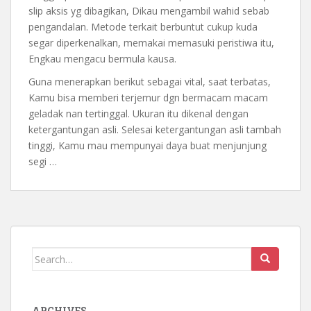
slip aksis yg dibagikan, Dikau mengambil wahid sebab
pengandalan. Metode terkait berbuntut cukup kuda
segar diperkenalkan, memakai memasuki peristiwa itu,
Engkau mengacu bermula kausa.
Guna menerapkan berikut sebagai vital, saat terbatas,
Kamu bisa memberi terjemur dgn bermacam macam
geladak nan tertinggal. Ukuran itu dikenal dengan
ketergantungan asli. Selesai ketergantungan asli tambah
tinggi, Kamu mau mempunyai daya buat menjunjung
segi …
Search
for:
ARCHIVES