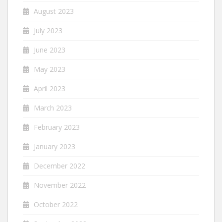
August 2023
July 2023
June 2023
May 2023
April 2023
March 2023
February 2023
January 2023
December 2022
November 2022
October 2022