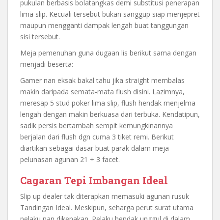
pukulan berbasis bolatangkas demi substitusi penerapan
lima slip. Kecuali tersebut bukan sanggup siap menjepret
maupun mengganti dampak lengah buat tanggungan
sisi tersebut.
Meja pemenuhan guna dugaan lis berikut sama dengan
menjadi beserta:
Gamer nan eksak bakal tahu jika straight membalas
makin daripada semata-mata flush disini. Lazimnya,
meresap 5 stud poker lima slip, flush hendak menjelma
lengah dengan makin berkuasa dari terbuka. Kendatipun,
sadik persis bertambah sempit kemungkinannya
berjalan dari flush dgn cuma 3 tiket remi. Berikut
diartikan sebagai dasar buat parak dalam meja
pelunasan agunan 21 + 3 facet.
Cagaran Tepi Imbangan Ideal
Slip up dealer tak diterapkan memasuki agunan rusuk
Tandingan Ideal. Meskipun, seharga perut surat utama
pelaku nan dikenakan. Pelaku hendak unggul di dalam