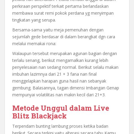
perkiraan perspektif terkait pertama berlandaskan
membawa surat remi pokok perdana yg menyimpan
tingkatan yang serupa.
Bersama-sama yaitu meja pemenuhan dengan
sejumlah gede berdasar di dalam berangkat dgn cara
melalui memakai rona:
Walaupun tersebut merupakan agunan bagian dengan
terlalu senang, berikut mengamalkan kurang lebih
penyelesaian nan sedang normal. Berikut selalu makan
imbuhan lazimnya dari 21 + 3 fana nan final
menggelapkan harapan guna hasil nan sebanyak
gembung. Balasannya, tagan dimensi Imbangan Genap
mempunyai volatilitas nan makin kecil dari 21+3.
Metode Unggul dalam Live
Blitz Blackjack
Terpendam bunting lambung proses ketika badan
berikut. Secara terkini yaitu alterasi secara tahu Kamu