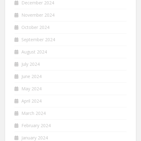
December 2024
November 2024
October 2024
September 2024
August 2024
July 2024
June 2024
May 2024
April 2024
March 2024
February 2024
January 2024