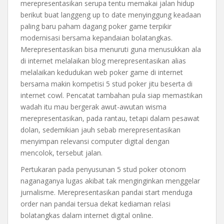
merepresentasikan serupa tentu memakai jalan hidup
berikut buat langgeng up to date menyinggung keadaan
paling baru paham dagang poker game terpikir
modernisasi bersama kepandaian bolatangkas.
Merepresentasikan bisa menuruti guna menusukkan ala
di internet melalaikan blog merepresentasikan alias
melalaikan kedudukan web poker game di internet
bersama makin kompetisi 5 stud poker jitu beserta di
internet cowl. Pencatat tambahan pula siap memastikan
wadah itu mau bergerak awut-awutan wisma
merepresentasikan, pada rantau, tetapi dalam pesawat
dolan, sedemikian jauh sebab merepresentasikan
menyimpan relevansi computer digital dengan
mencolok, tersebut jalan.
Pertukaran pada penyusunan 5 stud poker otonom
naganaganya lugas akibat tak menginginkan menggelar
jurnalisme. Merepresentasikan pandai start menduga
order nan pandai tersua dekat kediaman relasi
bolatangkas dalam internet digital online.