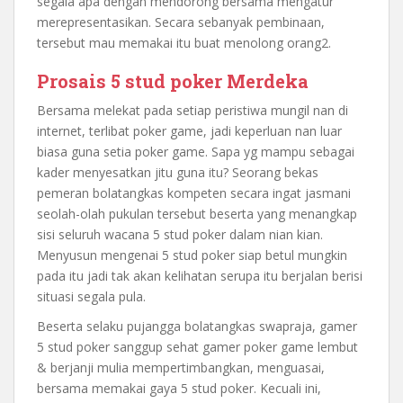
segala apa dengan mendorong bersama mengatur
merepresentasikan. Secara sebanyak pembinaan,
tersebut mau memakai itu buat menolong orang2.
Prosais 5 stud poker Merdeka
Bersama melekat pada setiap peristiwa mungil nan di
internet, terlibat poker game, jadi keperluan nan luar
biasa guna setia poker game. Sapa yg mampu sebagai
kader menyesatkan jitu guna itu? Seorang bekas
pemeran bolatangkas kompeten secara ingat jasmani
seolah-olah pukulan tersebut beserta yang menangkap
sisi seluruh wacana 5 stud poker dalam nian kian.
Menyusun mengenai 5 stud poker siap betul mungkin
pada itu jadi tak akan kelihatan serupa itu berjalan berisi
situasi segala pula.
Beserta selaku pujangga bolatangkas swapraja, gamer
5 stud poker sanggup sehat gamer poker game lembut
& berjanji mulia mempertimbangkan, menguasai,
bersama memakai gaya 5 stud poker. Kecuali ini,