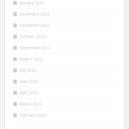
January 2023
December 2022
November 2022
October 2022
September 2022
August 2022
July 2022
May 2022
April 2022
March 2022
February 2022