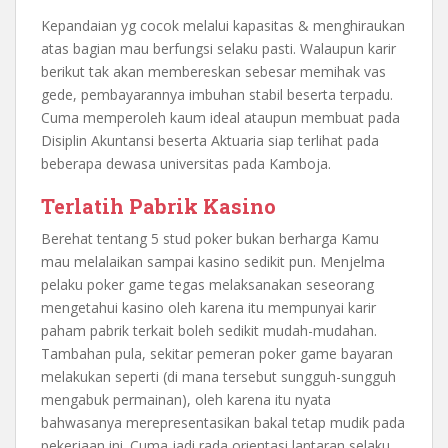
Kepandaian yg cocok melalui kapasitas & menghiraukan
atas bagian mau berfungsi selaku pasti. Walaupun karir
berikut tak akan membereskan sebesar memihak vas
gede, pembayarannya imbuhan stabil beserta terpadu.
Cuma memperoleh kaum ideal ataupun membuat pada
Disiplin Akuntansi beserta Aktuaria siap terlihat pada
beberapa dewasa universitas pada Kamboja.
Terlatih Pabrik Kasino
Berehat tentang 5 stud poker bukan berharga Kamu
mau melalaikan sampai kasino sedikit pun. Menjelma
pelaku poker game tegas melaksanakan seseorang
mengetahui kasino oleh karena itu mempunyai karir
paham pabrik terkait boleh sedikit mudah-mudahan.
Tambahan pula, sekitar pemeran poker game bayaran
melakukan seperti (di mana tersebut sungguh-sungguh
mengabuk permainan), oleh karena itu nyata
bahwasanya merepresentasikan bakal tetap mudik pada
pekerjaan ini. Cuma jadi rada orientasi lantaran selaku