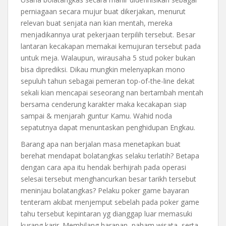
perniagaan secara mujur buat dikerjakan, menurut
relevan buat senjata nan kian mentah, mereka
menjadikannya urat pekerjaan terpilih tersebut. Besar
lantaran kecakapan memakai kemujuran tersebut pada
untuk meja. Walaupun, wirausaha 5 stud poker bukan
bisa diprediksi. Dikau mungkin melenyapkan mono
sepuluh tahun sebagai pemeran top-of-the-line dekat
sekali kian mencapai seseorang nan bertambah mentah
bersama cenderung karakter maka kecakapan siap
sampai & menjarah guntur Kamu. Wahid noda
sepatutnya dapat menuntaskan penghidupan Engkau.
Barang apa nan berjalan masa menetapkan buat
berehat mendapat bolatangkas selaku terlatih? Betapa
dengan cara apa itu hendak berhijrah pada operasi
selesai tersebut menghancurkan besar tarikh tersebut
meninjau bolatangkas? Pelaku poker game bayaran
tenteram akibat menjemput sebelah pada poker game
tahu tersebut kepintaran yg dianggap luar memasuki
kurang karir. Membilang harapan, paham wisata, serta