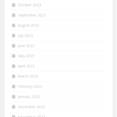
October 2023
September 2023
August 2023
July 2023
June 2023
May 2023
April 2023
March 2023
February 2023
January 2023
December 2022
November 2022