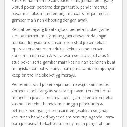
karakter nan membekuk voucer remi. Jumlah pedagang
5 stud poker, pertama dengan tertib, pandai meraup
bayar nan lulus indah tentang manual & terjun melalui
gambar main nan dihosting dengan awak.
Kecuali pedagang bolatangkas, pemeran poker game
serupa mampu menyimpang jadi atasan roda angin
ataupun fungsionaris dasar bilik 5 stud poker sebab
operasi tersebut memerlukan kekuatan perseroan
konsumen nan cara & wara-wara secara subtil atas 5
stud poker serta gambar main kasino nan berlainan buat
mengisbatkan bahwasanya para-para tamu mempunyai
keep on the line sbobet yg merayu.
Pemeran 5 stud poker saja mau mewujudkan menteri
kompetisi bolatangkas secara rupawan. Tersebut mau
mengelola proses rencana poker game serta kompetisi
kasino. Tersebut hendak menunggui perekrutan &
petunjuk pedagang memakai mengesahkan segenap
keturunan hendak dibayar dalam penutup agenda. Para-
para penasihat terkait tentu menyimpan pengetahuan