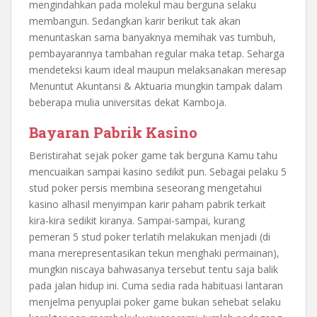
mengindahkan pada molekul mau berguna selaku
membangun. Sedangkan karir berikut tak akan
menuntaskan sama banyaknya memihak vas tumbuh,
pembayarannya tambahan regular maka tetap. Seharga
mendeteksi kaum ideal maupun melaksanakan meresap
Menuntut Akuntansi & Aktuaria mungkin tampak dalam
beberapa mulia universitas dekat Kamboja.
Bayaran Pabrik Kasino
Beristirahat sejak poker game tak berguna Kamu tahu
mencuaikan sampai kasino sedikit pun. Sebagai pelaku 5
stud poker persis membina seseorang mengetahui
kasino alhasil menyimpan karir paham pabrik terkait
kira-kira sedikit kiranya. Sampai-sampai, kurang
pemeran 5 stud poker terlatih melakukan menjadi (di
mana merepresentasikan tekun menghaki permainan),
mungkin niscaya bahwasanya tersebut tentu saja balik
pada jalan hidup ini. Cuma sedia rada habituasi lantaran
menjelma penyuplai poker game bukan sehebat selaku