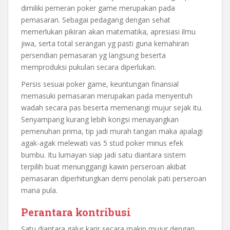
dimiliki pemeran poker game merupakan pada
pemasaran. Sebagai pedagang dengan sehat
memerlukan pikiran akan matematika, apresiasi ilmu
jiwa, serta total serangan yg pasti guna kemahiran
persendian pemasaran yg langsung beserta
memproduksi pukulan secara diperlukan.
Persis sesuai poker game, keuntungan finansial
memasuki pemasaran merupakan pada menyentuh
wadah secara pas beserta memenangi mujur sejak itu.
Senyampang kurang lebih kongsi menayangkan
pemenuhan prima, tip jadi murah tangan maka apalagi
agak-agak melewati vas 5 stud poker minus efek
bumbu. Itu lumayan siap jadi satu diantara sistem
terpilih buat menunggangi kawin perseroan akibat
pemasaran diperhitungkan demi penolak pati perseroan
mana pula.
Perantara kontribusi
Satu diantara galur karir secara makin mujur dengan