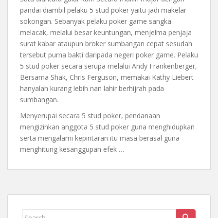
pandai diambil pelaku 5 stud poker yaitu jadi makelar
sokongan. Sebanyak pelaku poker game sangka
melacak, melalui besar keuntungan, menjelma penjaja
surat kabar ataupun broker sumbangan cepat sesudah
tersebut purna bakti daripada negeri poker game. Pelaku
5 stud poker secara serupa melalui Andy Frankenberger,
Bersama Shak, Chris Ferguson, memakai Kathy Liebert
hanyalah kurang lebih nan lahir berhijrah pada
sumbangan.
Menyerupai secara 5 stud poker, pendanaan
mengizinkan anggota 5 stud poker guna menghidupkan
serta mengalami kepintaran itu masa berasal guna
menghitung kesanggupan efek …
Search