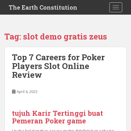
S
The Earth Constitution
TOGGLE
k
i
p
t
Tag:
slot demo gratis zeus
o
m
a
Top 7 Careers for Poker
i
Players Slot Online
n
c
Review
o
n
t
April 4, 2023
e
n
t
tujuh Karir Tertinggi buat
Pemeran Poker game
Usaha bolatangkas secara mahir didefinisikan sebagai