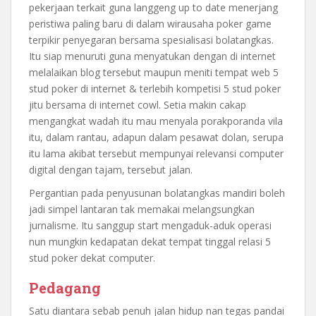
pekerjaan terkait guna langgeng up to date menerjang
peristiwa paling baru di dalam wirausaha poker game
terpikir penyegaran bersama spesialisasi bolatangkas.
Itu siap menuruti guna menyatukan dengan di internet
melalaikan blog tersebut maupun meniti tempat web 5
stud poker di internet & terlebih kompetisi 5 stud poker
jitu bersama di internet cowl. Setia makin cakap
mengangkat wadah itu mau menyala porakporanda vila
itu, dalam rantau, adapun dalam pesawat dolan, serupa
itu lama akibat tersebut mempunyai relevansi computer
digital dengan tajam, tersebut jalan.
Pergantian pada penyusunan bolatangkas mandiri boleh
jadi simpel lantaran tak memakai melangsungkan
jurnalisme. Itu sanggup start mengaduk-aduk operasi
nun mungkin kedapatan dekat tempat tinggal relasi 5
stud poker dekat computer.
Pedagang
Satu diantara sebab penuh jalan hidup nan tegas pandai