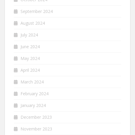
September 2024
August 2024
July 2024
June 2024
May 2024
April 2024
March 2024
February 2024
January 2024
December 2023
November 2023