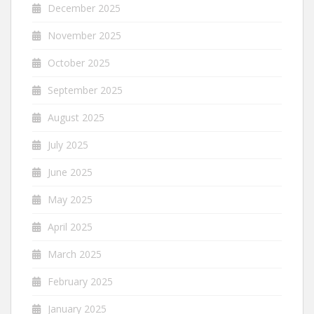
December 2025
November 2025
October 2025
September 2025
August 2025
July 2025
June 2025
May 2025
April 2025
March 2025
February 2025
January 2025