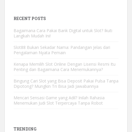
RECENT POSTS
Bagaimana Cara Pakai Bank Digital untuk Slot? Ikuti
Langkah Mudah Ini!
Slot88 Bukan Sekadar Nama: Pandangan Jelas dari
Pengalaman Nyata Pemain
Kenapa Memilih Slot Online Dengan Lisensi Resmi Itu
Penting dan Bagaimana Cara Menemukannya?
Bingung Cari Slot yang Bisa Deposit Pakai Pulsa Tanpa
Dipotong? Mungkin Tri Bisa Jadi Jawabannya
Mencari Sensasi Game yang Adil? Inilah Rahasia
Menemukan Judi Slot Terpercaya Tanpa Robot
TRENDING