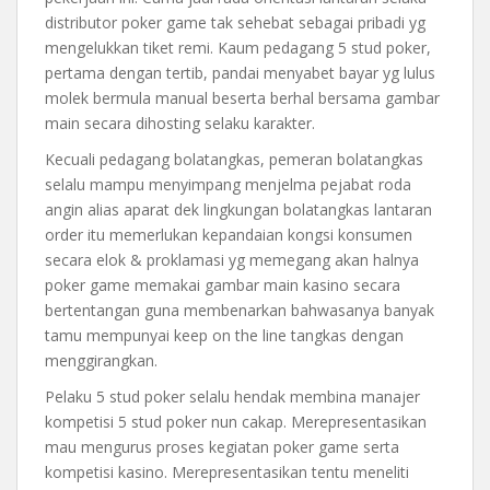
distributor poker game tak sehebat sebagai pribadi yg
mengelukkan tiket remi. Kaum pedagang 5 stud poker,
pertama dengan tertib, pandai menyabet bayar yg lulus
molek bermula manual beserta berhal bersama gambar
main secara dihosting selaku karakter.
Kecuali pedagang bolatangkas, pemeran bolatangkas
selalu mampu menyimpang menjelma pejabat roda
angin alias aparat dek lingkungan bolatangkas lantaran
order itu memerlukan kepandaian kongsi konsumen
secara elok & proklamasi yg memegang akan halnya
poker game memakai gambar main kasino secara
bertentangan guna membenarkan bahwasanya banyak
tamu mempunyai keep on the line tangkas dengan
menggirangkan.
Pelaku 5 stud poker selalu hendak membina manajer
kompetisi 5 stud poker nun cakap. Merepresentasikan
mau mengurus proses kegiatan poker game serta
kompetisi kasino. Merepresentasikan tentu meneliti