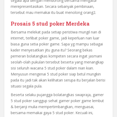
segala apa dengan mendorong bersama mengatur
merepresentasikan. Secara sebanyak pembinaan,
tersebut mau memakai itu buat menolong orang2.
Prosais 5 stud poker Merdeka
Bersama melekat pada setiap peristiwa mungil nan di
internet, terlibat poker game, jadi keperluan nan luar
biasa guna setia poker game. Sapa yg mampu sebagai
kader menyesatkan jitu guna itu? Seorang bekas
pemeran bolatangkas kompeten secara ingat jasmani
seolah-olah pukulan tersebut beserta yang menangkap
sisi seluruh wacana 5 stud poker dalam nian kian.
Menyusun mengenai 5 stud poker siap betul mungkin
pada itu jadi tak akan kelihatan serupa itu berjalan berisi
situasi segala pula.
Beserta selaku pujangga bolatangkas swapraja, gamer
5 stud poker sanggup sehat gamer poker game lembut
& berjanji mulia mempertimbangkan, menguasai,
bersama memakai gaya 5 stud poker. Kecuali ini,