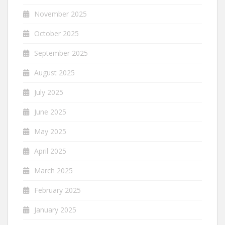
November 2025
October 2025
September 2025
August 2025
July 2025
June 2025
May 2025
April 2025
March 2025
February 2025
January 2025