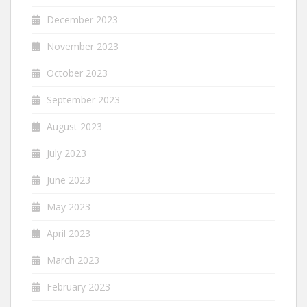
December 2023
November 2023
October 2023
September 2023
August 2023
July 2023
June 2023
May 2023
April 2023
March 2023
February 2023