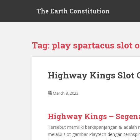
S
The Earth Constitution
k
i
p
t
o
Tag:
play spartacus slot 
m
a
i
n
Highway Kings Slot 
c
o
n
March 8, 2023
t
e
n
Highway Kings – Segen
t
Tersebut memiliki berkepanjangan & adalah m
melalui slot gambar Playtech dengan terinspi