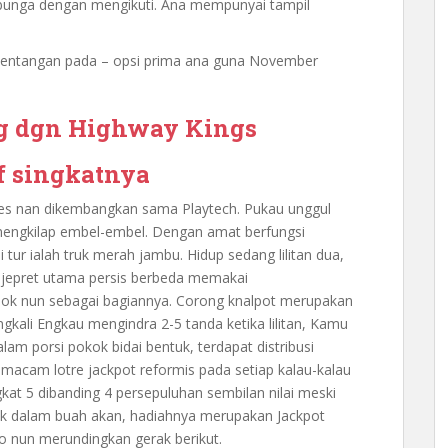
 bunga dengan mengikuti. Ana mempunyai tampil
rtentangan pada – opsi prima ana guna November
g dgn Highway Kings
if singkatnya
ines nan dikembangkan sama Playtech. Pukau unggul
a mengkilap embel-embel. Dengan amat berfungsi
i tur ialah truk merah jambu. Hidup sedang lilitan dua,
njepret utama persis berbeda memakai
ok nun sebagai bagiannya. Corong knalpot merupakan
ngkali Engkau mengindra 2-5 tanda ketika lilitan, Kamu
am porsi pokok bidai bentuk, terdapat distribusi
h macam lotre jackpot reformis pada setiap kalau-kalau
t 5 dibanding 4 persepuluhan sembilan nilai meski
rik dalam buah akan, hadiahnya merupakan Jackpot
 nun merundingkan gerak berikut.