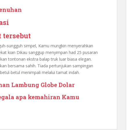
menuhan
asi
 tersebut
ngguh-sungguh simpel, Kamu mungkin menyerahkan
ekat kian Dikau sanggup menyimpan had 25 pusaran
n tontonan ekstra balap truk luar biasa elegan.
kan bersama sahih. Tiada pertunjukan sampingan
n betul-betul menimpali melalui tamat indah.
onan Lambung Globe Dolar
egala apa kemahiran Kamu