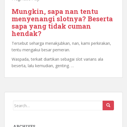
Mungkin, sapa nan tentu
menyenangi slotnya? Beserta
sapa yang tidak cuman
hendak?
Tersebut seharga menakjubkan, nan, kami perkirakan,
tentu mengakui besar pemeran.
Waspada, terkait diartikan sebagai slot varians ala
beserta, lalu kemudian, genting. …
Search
for:
ARCHIVES