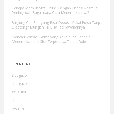
Kenapa Memilih Slot Online Dengan Lisensi Resmi Itu
Penting dan Bagaimana Cara Menemukannya?
Bingung Cari Slot yang Bisa Deposit Pakai Pulsa Tanpa
Dipotong? Mungkin Tri Bisa Jadi Jawabannya
Mencari Sensasi Game yang Adil? Inilah Rahasia
Menemukan Judi Slot Terpercaya Tanpa Robot
TRENDING
slot gacor
slot gacor
situs slot
slot
result hk