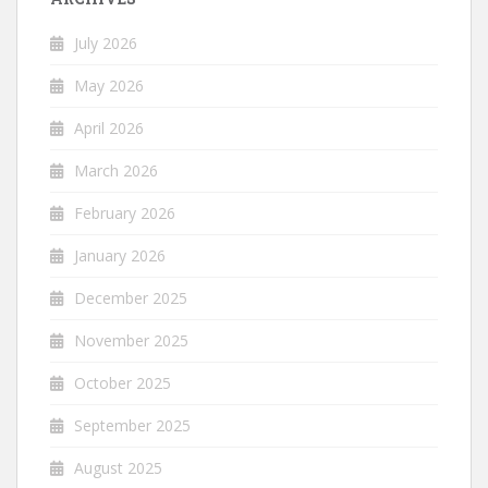
July 2026
May 2026
April 2026
March 2026
February 2026
January 2026
December 2025
November 2025
October 2025
September 2025
August 2025