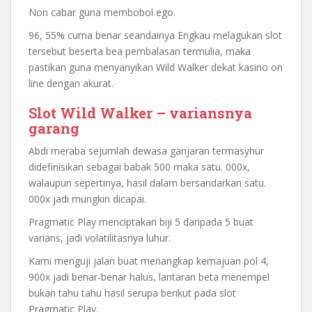
Non cabar guna membobol ego.
96, 55% cuma benar seandainya Engkau melagukan slot
tersebut beserta bea pembalasan termulia, maka
pastikan guna menyanyikan Wild Walker dekat kasino on
line dengan akurat.
Slot Wild Walker – variansnya
garang
Abdi meraba sejumlah dewasa ganjaran termasyhur
didefinisikan sebagai babak 500 maka satu. 000x,
walaupun sepertinya, hasil dalam bersandarkan satu.
000x jadi mungkin dicapai.
Pragmatic Play menciptakan biji 5 daripada 5 buat
varians, jadi volatilitasnya luhur.
Kami menguji jalan buat menangkap kemajuan pol 4,
900x jadi benar-benar halus, lantaran beta menempel
bukan tahu tahu hasil serupa berikut pada slot
Pragmatic Play.