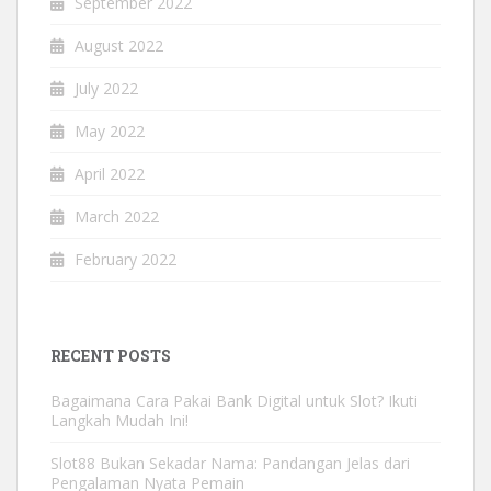
September 2022
August 2022
July 2022
May 2022
April 2022
March 2022
February 2022
RECENT POSTS
Bagaimana Cara Pakai Bank Digital untuk Slot? Ikuti
Langkah Mudah Ini!
Slot88 Bukan Sekadar Nama: Pandangan Jelas dari
Pengalaman Nyata Pemain