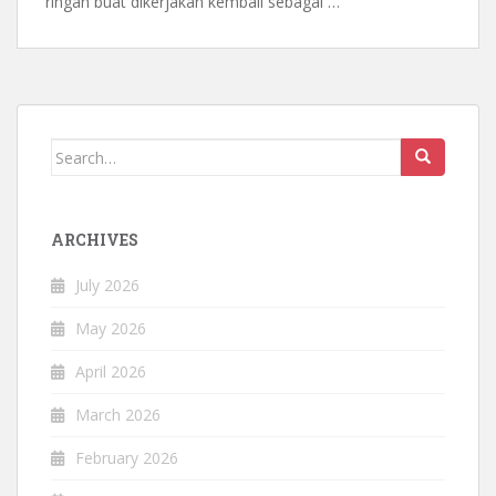
ringan buat dikerjakan kembali sebagai …
Search
for:
ARCHIVES
July 2026
May 2026
April 2026
March 2026
February 2026