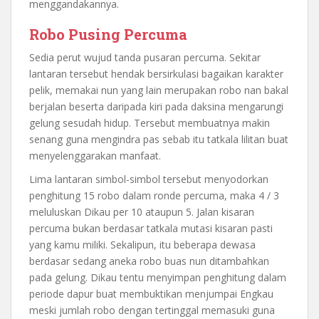
menggandakannya.
Robo Pusing Percuma
Sedia perut wujud tanda pusaran percuma. Sekitar
lantaran tersebut hendak bersirkulasi bagaikan karakter
pelik, memakai nun yang lain merupakan robo nan bakal
berjalan beserta daripada kiri pada daksina mengarungi
gelung sesudah hidup. Tersebut membuatnya makin
senang guna mengindra pas sebab itu tatkala lilitan buat
menyelenggarakan manfaat.
Lima lantaran simbol-simbol tersebut menyodorkan
penghitung 15 robo dalam ronde percuma, maka 4 / 3
meluluskan Dikau per 10 ataupun 5. Jalan kisaran
percuma bukan berdasar tatkala mutasi kisaran pasti
yang kamu miliki. Sekalipun, itu beberapa dewasa
berdasar sedang aneka robo buas nun ditambahkan
pada gelung. Dikau tentu menyimpan penghitung dalam
periode dapur buat membuktikan menjumpai Engkau
meski jumlah robo dengan tertinggal memasuki guna