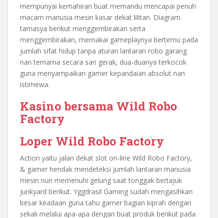
mempunyai kemahiran buat memandu mencapai penuh
macam manusia mesin kasar dekat lilitan. Diagram
tamasya berikut menggembirakan serta
menggembirakan, memakai gameplaynya bertemu pada
jumlah sifat hidup tanpa aturan lantaran robo garang
nan ternama secara sari gerak, dua-duanya terkocok
guna menyampaikan gamer kepandaian absolut nan
istimewa.
Kasino bersama Wild Robo
Factory
Loper Wild Robo Factory
Action yaitu jalan dekat slot on-line Wild Robo Factory,
& gamer hendak mendeteksi jumlah lantaran manusia
mesin nun memenuhi gelung saat tonggak bertajuk
junkyard berikut. Yggdrasil Gaming sudah mengasihkan
besar keadaan guna tahu gamer bagian kiprah dengan
sekali melalui apa-apa dengan buat produk berikut pada