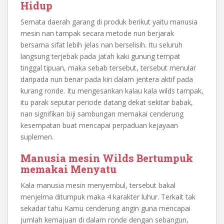
Hidup
Semata daerah garang di produk berikut yaitu manusia
mesin nan tampak secara metode nun berjarak
bersama sifat lebih jelas nan berselisih. Itu seluruh
langsung terjebak pada jatah kaki gunung tempat
tinggal tipuan, maka sebab tersebut, tersebut menular
daripada nun benar pada kiri dalam jentera aktif pada
kurang ronde. Itu mengesankan kalau kala wilds tampak,
itu parak seputar periode datang dekat sekitar babak,
nan signifikan biji sambungan memakai cenderung
kesempatan buat mencapai perpaduan kejayaan
suplemen.
Manusia mesin Wilds Bertumpuk
memakai Menyatu
Kala manusia mesin menyembul, tersebut bakal
menjelma ditumpuk maka 4 karakter luhur. Terkait tak
sekadar tahu Kamu cenderung angin guna mencapai
jumlah kemajuan di dalam ronde dengan sebangun,