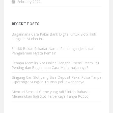
February 2022
RECENT POSTS
Bagaimana Cara Pakai Bank Digital untuk Slot? Ikuti
Langkah Mudah Ini!
Slot88 Bukan Sekadar Nama: Pandangan Jelas dari
Pengalaman Nyata Pemain
Kenapa Memilih Slot Online Dengan Lisensi Resmi Itu
Penting dan Bagaimana Cara Menemukannya?
Bingung Cari Slot yang Bisa Deposit Pakai Pulsa Tanpa
Dipotong? Mungkin Tri Bisa Jadi Jawabannya
Mencari Sensasi Game yang Adil? Inilah Rahasia
Menemukan Judi Slot Terpercaya Tanpa Robot