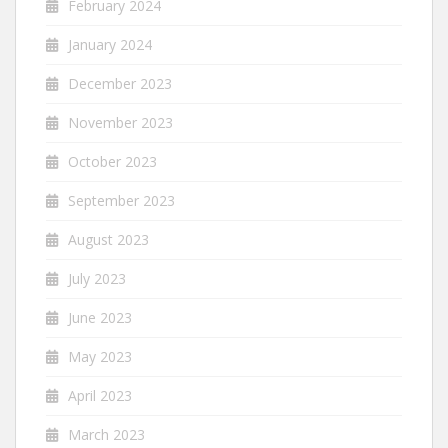
February 2024
January 2024
December 2023
November 2023
October 2023
September 2023
August 2023
July 2023
June 2023
May 2023
April 2023
March 2023