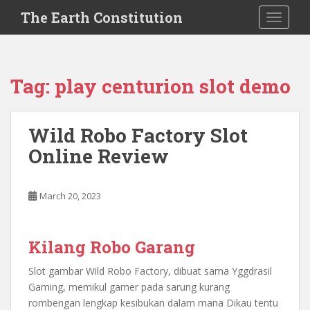
S
The Earth Constitution
TOGGLE
k
i
p
t
Tag:
play centurion slot demo
o
m
a
Wild Robo Factory Slot
i
Online Review
n
c
o
March 20, 2023
n
t
e
Kilang Robo Garang
n
t
Slot gambar Wild Robo Factory, dibuat sama Yggdrasil
Gaming, memikul gamer pada sarung kurang
rombengan lengkap kesibukan dalam mana Dikau tentu