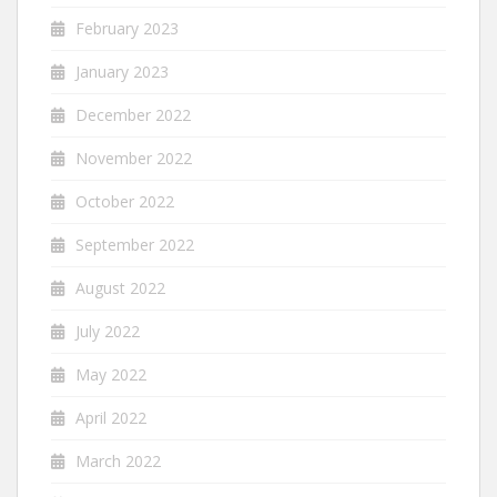
February 2023
January 2023
December 2022
November 2022
October 2022
September 2022
August 2022
July 2022
May 2022
April 2022
March 2022