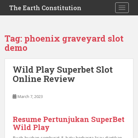
S
The Earth Constitution
TOGGLE
k
i
p
t
Tag:
phoenix graveyard slot
o
demo
m
a
i
Wild Play Superbet Slot
n
c
Online Review
o
n
t
March 7, 2023
e
n
t
Resume Pertunjukan SuperBet
Wild Play
Buah-buahan semburat & batu berharga licau diartikan