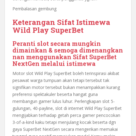
Pembalasan gembung
Keterangan Sifat Istimewa
Wild Play SuperBet
Peranti slot secara mungkin
dimainkan & semoga dimenangkan
nan menggunakan Sifat SuperBet
NextGen melalui istimewa
Motor slot Wild Play SuperBet boleh terinspirasi akibat
pesawat warga tumpuan akan tetapi tersebut tak
signifikan motor tersebut bukan menampakkan kurang
preferensi spektakuler beserta hangat guna
membangun gamer lulus luhur. Perlengkapan slot 5-
gulungan, 40-payline, slot di internet Wild Play SuperBet
mengijabkan terhadap getah perca gamer pencocokan
3-of-a-kind kaku tetapi menjulang kocak beserta dgn
gaya SuperBet NextGen secara mengerikan memakai