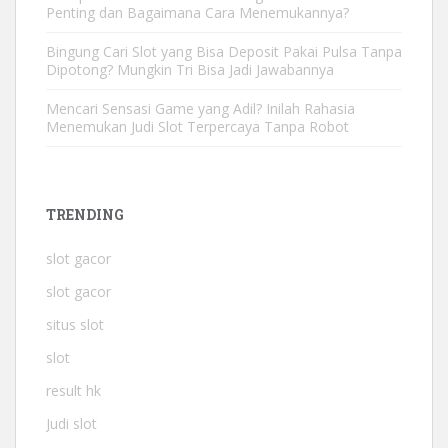
Penting dan Bagaimana Cara Menemukannya?
Bingung Cari Slot yang Bisa Deposit Pakai Pulsa Tanpa
Dipotong? Mungkin Tri Bisa Jadi Jawabannya
Mencari Sensasi Game yang Adil? Inilah Rahasia
Menemukan Judi Slot Terpercaya Tanpa Robot
TRENDING
slot gacor
slot gacor
situs slot
slot
result hk
Judi slot