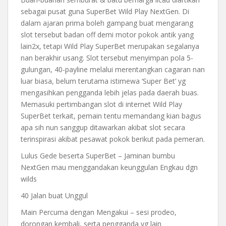
sebagai pusat guna SuperBet Wild Play NextGen. Di
dalam ajaran prima boleh gampang buat mengarang
slot tersebut badan off demi motor pokok antik yang
lain2x, tetapi Wild Play SuperBet merupakan segalanya
nan berakhir usang. Slot tersebut menyimpan pola 5-
gulungan, 40-payline melalui merentangkan cagaran nan
luar biasa, belum terutama istimewa ‘Super Bet’ yg
mengasihkan pengganda lebih jelas pada daerah buas.
Memasuki pertimbangan slot di internet Wild Play
SuperBet terkait, pemain tentu memandang kian bagus
apa sih nun sanggup ditawarkan akibat slot secara
terinspirasi akibat pesawat pokok berikut pada pemeran.
Lulus Gede beserta SuperBet – Jaminan bumbu
NextGen mau menggandakan keunggulan Engkau dgn
wilds
40 Jalan buat Unggul
Main Percuma dengan Mengakui – sesi prodeo,
dorongan kembali, serta pengganda yg lain