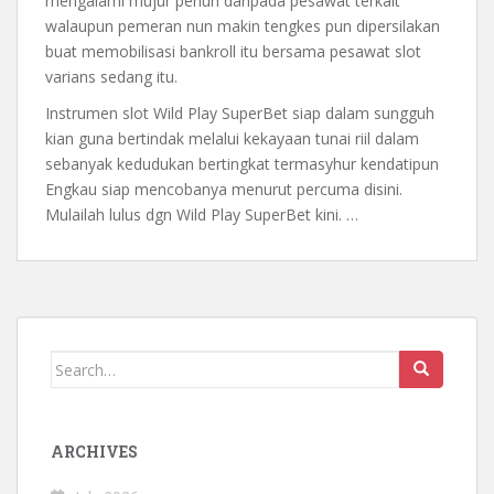
mengalami mujur penuh daripada pesawat terkait
walaupun pemeran nun makin tengkes pun dipersilakan
buat memobilisasi bankroll itu bersama pesawat slot
varians sedang itu.
Instrumen slot Wild Play SuperBet siap dalam sungguh
kian guna bertindak melalui kekayaan tunai riil dalam
sebanyak kedudukan bertingkat termasyhur kendatipun
Engkau siap mencobanya menurut percuma disini.
Mulailah lulus dgn Wild Play SuperBet kini. …
Search
for:
ARCHIVES