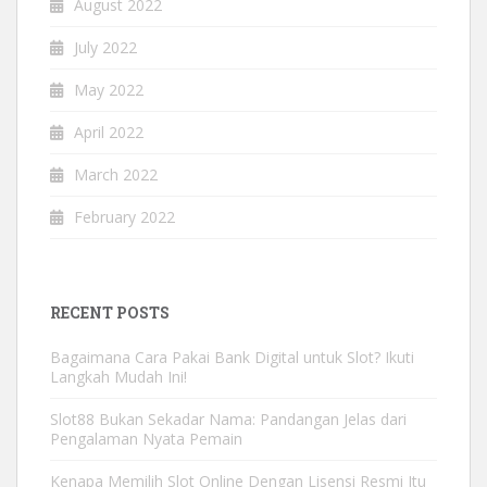
August 2022
July 2022
May 2022
April 2022
March 2022
February 2022
RECENT POSTS
Bagaimana Cara Pakai Bank Digital untuk Slot? Ikuti
Langkah Mudah Ini!
Slot88 Bukan Sekadar Nama: Pandangan Jelas dari
Pengalaman Nyata Pemain
Kenapa Memilih Slot Online Dengan Lisensi Resmi Itu