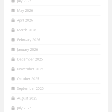
July 2026
May 2026
April 2026
March 2026
February 2026
January 2026
December 2025
November 2025
October 2025
September 2025
August 2025
July 2025