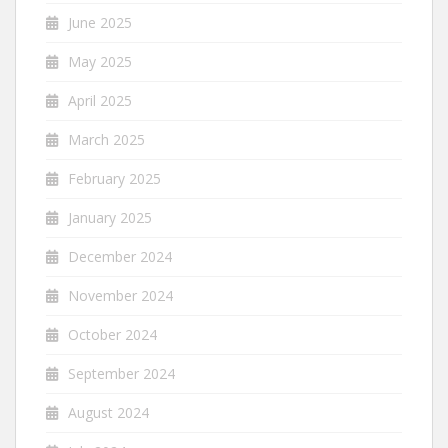
June 2025
May 2025
April 2025
March 2025
February 2025
January 2025
December 2024
November 2024
October 2024
September 2024
August 2024