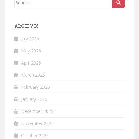
Search
for:
ARCHIVES
July 2026
May 2026
April 2026
March 2026
February 2026
January 2026
December 2025
November 2025
October 2025