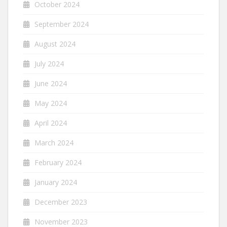
October 2024
September 2024
August 2024
July 2024
June 2024
May 2024
April 2024
March 2024
February 2024
January 2024
December 2023
November 2023