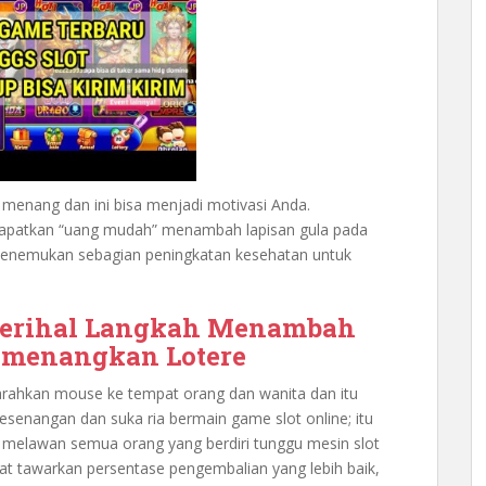
menang dan ini bisa menjadi motivasi Anda.
patkan “uang mudah” menambah lapisan gula pada
 menemukan sebagian peningkatan kesehatan untuk
 Perihal Langkah Menambah
emenangkan Lotere
p arahkan mouse ke tempat orang dan wanita dan itu
esenangan dan suka ria bermain game slot online; itu
u melawan semua orang yang berdiri tunggu mesin slot
pat tawarkan persentase pengembalian yang lebih baik,