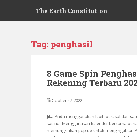
S
The Earth Constitution
k
i
p
t
o
Tag:
penghasil
m
a
i
n
8 Game Spin Penghas
c
Rekening Terbaru 20
o
n
t
October 27, 2022
e
n
t
Jika Anda menggunakan lebih berasal dari sa
kasino. Menggunakan kalender bersama bersa
memungkinkan pop up untuk mengingatkan And