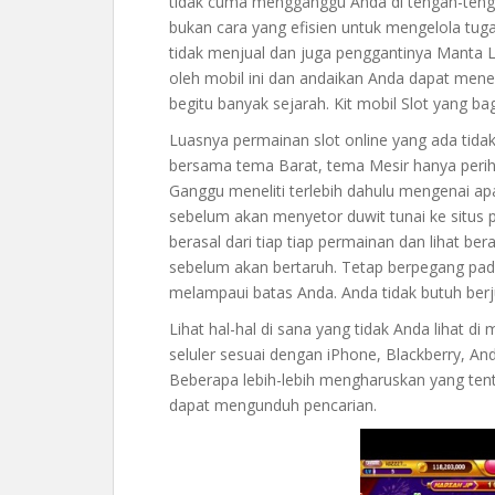
tidak cuma mengganggu Anda di tengah-tengah
bukan cara yang efisien untuk mengelola tu
tidak menjual dan juga penggantinya Manta 
oleh mobil ini dan andaikan Anda dapat mene
begitu banyak sejarah. Kit mobil Slot yang ba
Luasnya permainan slot online yang ada tidak
bersama tema Barat, tema Mesir hanya periha
Ganggu meneliti terlebih dahulu mengenai ap
sebelum akan menyetor duwit tunai ke situs pe
berasal dari tiap tiap permainan dan lihat be
sebelum akan bertaruh. Tetap berpegang pad
melampaui batas Anda. Anda tidak butuh berj
Lihat hal-hal di sana yang tidak Anda lihat 
seluler sesuai dengan iPhone, Blackberry, 
Beberapa lebih-lebih mengharuskan yang tent
dapat mengunduh pencarian.