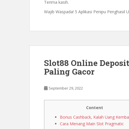
Terima kasih.
Wajib Waspada! 5 Aplikasi Penipu Penghasil 
Slot88 Online Deposi
Paling Gacor
September 29, 2022
Content
Bonus Cashback, Kalah Uang Kembal
Cara Menang Main Slot Pragmatic