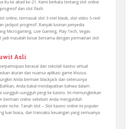
itu ke abad ke-21. Kami berkata tentang slot online
rogresif dan slot flash.
t online, termasuk slot 3-reel klasik, slot video 5-reel
 dan jackpot progresif. Banyak lusinan penyedia
tung Microgaming, Live Gaming, Play Tech, Vegas
l jadi masalah besar bersama dengan permainan slot
wit Asli
artisipasi berasal dari sekolah kasino virtual.
laskan aturan dan nuansa aplikasi game khusus.
mungkin Anda bermain blackjack dan seterusnya
a. Bahkan, Anda bakal mendapatkan bahwa dalam
da sungguh-sungguh pergi ke kasino. Ini memungkinkan
an bermain online sebelum Anda mengunduh
ite niche. Tanah slot – Slot kasino online ini populer
ang luar biasa, dan transaksi keuangan yang semuanya