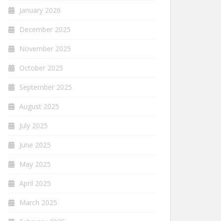
January 2026
December 2025
November 2025
October 2025
September 2025
August 2025
July 2025
June 2025
May 2025
April 2025
March 2025