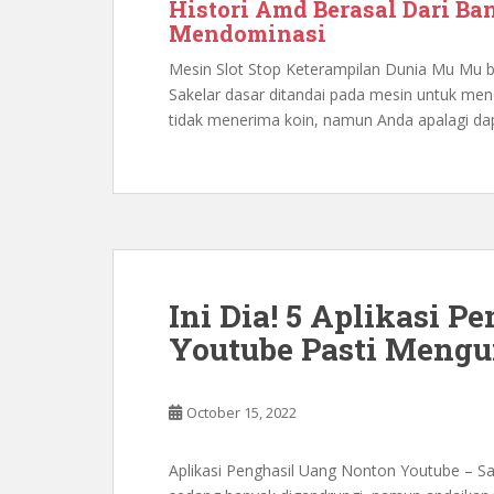
Histori Amd Berasal Dari Ban
Mendominasi
Mesin Slot Stop Keterampilan Dunia Mu Mu ber
Sakelar dasar ditandai pada mesin untuk men
tidak menerima koin, namun Anda apalagi d
Ini Dia! 5 Aplikasi 
Youtube Pasti Meng
October 15, 2022
Aplikasi Penghasil Uang Nonton Youtube – Sa