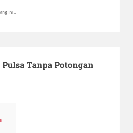
Uang Ini…
t Pulsa Tanpa Potongan
i