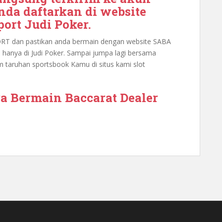
da daftarkan di website
ort Judi Poker.
SPORT dan pastikan anda bermain dengan website SABA
hanya di Judi Poker. Sampai jumpa lagi bersama
m taruhan sportsbook Kamu di situs kami slot
a Bermain Baccarat Dealer