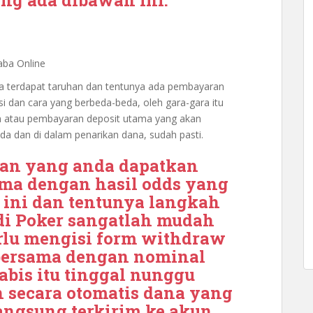
g ada dibawah ini:
aba Online
nya terdapat taruhan dan tentunya ada pembayaran
i dan cara yang berbeda-beda, oleh gara-gara itu
an atau pembayaran deposit utama yang akan
da dan di dalam penarikan dana, sudah pasti.
gan yang anda dapatkan
ma dengan hasil odds yang
 ini dan tentunya langkah
di Poker sangatlah mudah
rlu mengisi form withdraw
 bersama dengan nominal
bis itu tinggal nunggu
n secara otomatis dana yang
langsung terkirim ke akun