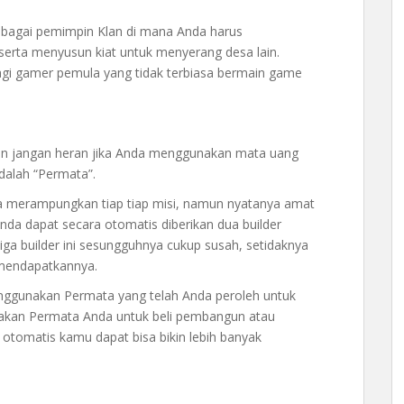
ebagai pemimpin Klan di mana Anda harus
rta menyusun kiat untuk menyerang desa lain.
gi gamer pemula yang tidak terbiasa bermain game
dan jangan heran jika Anda menggunakan mata uang
dalah “Permata”.
da merampungkan tiap tiap misi, namun nyatanya amat
nda dapat secara otomatis diberikan dua builder
ga builder ini sesungguhnya cukup susah, setidaknya
mendapatkannya.
nggunakan Permata yang telah Anda peroleh untuk
kan Permata Anda untuk beli pembangun atau
 otomatis kamu dapat bisa bikin lebih banyak