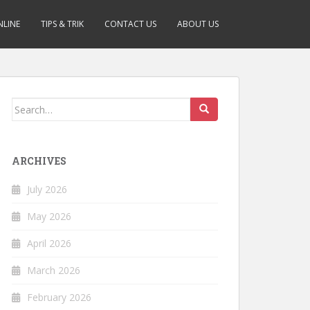
NLINE
TIPS & TRIK
CONTACT US
ABOUT US
Search
for:
ARCHIVES
July 2026
May 2026
April 2026
March 2026
February 2026