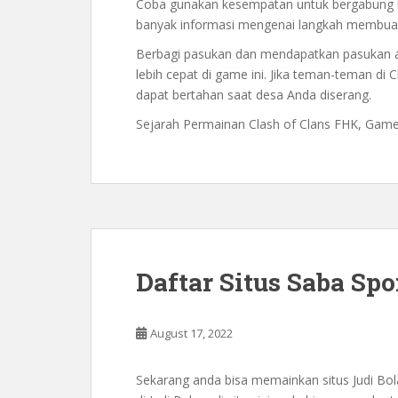
Coba gunakan kesempatan untuk bergabung b
banyak informasi mengenai langkah membuat 
Berbagi pasukan dan mendapatkan pasukan a
lebih cepat di game ini. Jika teman-teman di
dapat bertahan saat desa Anda diserang.
Sejarah Permainan Clash of Clans FHK, Gam
Daftar Situs Saba Sp
August 17, 2022
Sekarang anda bisa memainkan situs Judi Bo