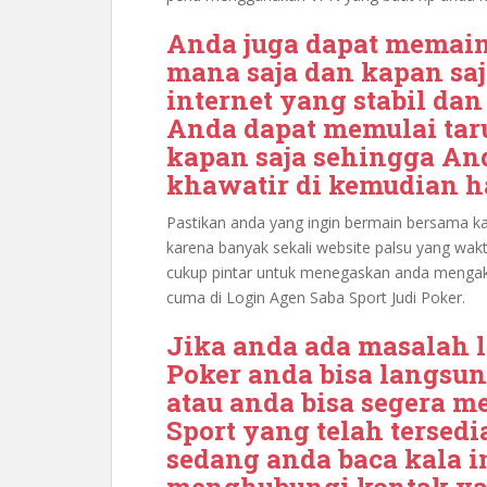
Anda juga dapat memain
mana saja dan kapan sa
internet yang stabil d
Anda dapat memulai tar
kapan saja sehingga And
khawatir di kemudian ha
Pastikan anda yang ingin bermain bersama kam
karena banyak sekali website palsu yang waktu
cukup pintar untuk menegaskan anda mengakse
cuma di Login Agen Saba Sport Judi Poker.
Jika anda ada masalah 
Poker anda bisa langsun
atau anda bisa segera m
Sport yang telah tersed
sedang anda baca kala i