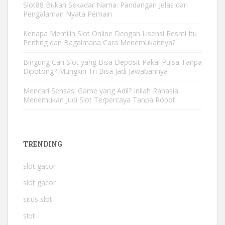
Slot88 Bukan Sekadar Nama: Pandangan Jelas dari
Pengalaman Nyata Pemain
Kenapa Memilih Slot Online Dengan Lisensi Resmi Itu
Penting dan Bagaimana Cara Menemukannya?
Bingung Cari Slot yang Bisa Deposit Pakai Pulsa Tanpa
Dipotong? Mungkin Tri Bisa Jadi Jawabannya
Mencari Sensasi Game yang Adil? Inilah Rahasia
Menemukan Judi Slot Terpercaya Tanpa Robot
TRENDING
slot gacor
slot gacor
situs slot
slot