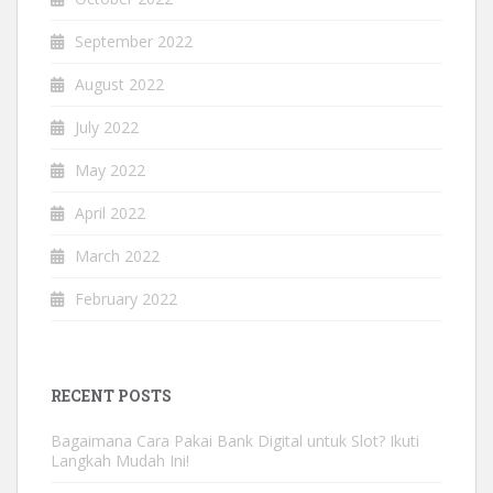
September 2022
August 2022
July 2022
May 2022
April 2022
March 2022
February 2022
RECENT POSTS
Bagaimana Cara Pakai Bank Digital untuk Slot? Ikuti
Langkah Mudah Ini!