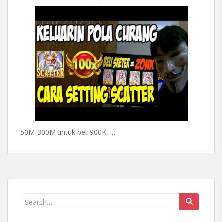
50M-300M untuk bet 900K, …
Search
for: