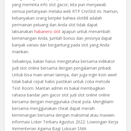
yang meminta info slot gacor, kita pun menjawab
semua pertanyaan melalui web RTP CnnSlot ini. Namun,
kebanyakan orang berpikir bahwa slot88 adalah
permainan peluang dan Anda slot tidak dapat
laksanakan
habanero slot
apapun untuk menambah
kemenangan Anda. Jumlah bonus dan jenisnya dapat
banyak variasi dan bergantung pada slot yang Anda
mainkan.
Sebaiknya, kalian harus mengetahui bersama indikator
judi slot online bersama dengan pengalaman pribadi.
Untuk bisa main aman lainnya, dan juga ingin koin awet
tidak bakal cepat habis pastikan untuk coba metode
Test Room. Mantan admin ini bakal membagikan
rahasia bandar jam gacor slot judi slot online online
bersama dengan menggunaka cheat pola. Mengklaim
bersama menggunakan cheat dapat meraih
kemenangan bersama dengan maksimal atau maxwin.
informasi Loker Terbaru Agustus 2022: Lowongan Kerja
Kementerian Agama Bagi Lulusan SMA