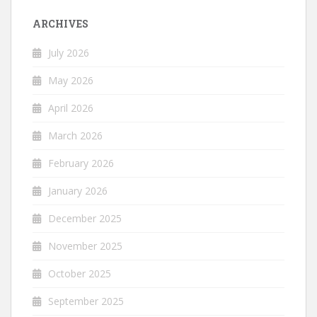
ARCHIVES
July 2026
May 2026
April 2026
March 2026
February 2026
January 2026
December 2025
November 2025
October 2025
September 2025