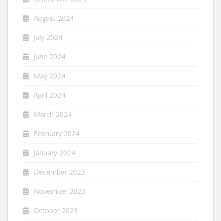
August 2024
July 2024
June 2024
May 2024
April 2024
March 2024
February 2024
January 2024
December 2023
November 2023
October 2023