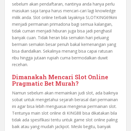
sebelum akan pendaftaran, nantinya anda hanya perlu
masukan saja tanpa harus mencari-cari lagi knowledge
milik anda. Slot online terbaik layaknya SLOTKING69kini
menjadi permainan primadona bagi semua kalangan,
tidak cuman menjadi hiburan juga bisa jadi penghasil
banyak cuan. Tidak heran bila semakin hari peluang
bermain semakin besar penuh bakal kemenangan yang
bisa diandalkan. Sekalinya menang bisa capai ratusan
ribu hingga jutaan rupiah cuma bermodalkan duwit
recehan.
Dimanakah Mencari Slot Online
Pragmatic Bet Murah?
Namun sebelum akan memainkan judi slot, ada baiknya
sobat untuk mengetahui sejarah berasal dari permainan
ini agar bisa lebih menguasai mengenai permainan slot.
Tentunya main slot online di KING88 bisa dikatakan bila
tidak ada spesifikasi tentu untuk game slot online paling
baik atau yang mudah jackpot. Meski begitu, banyak