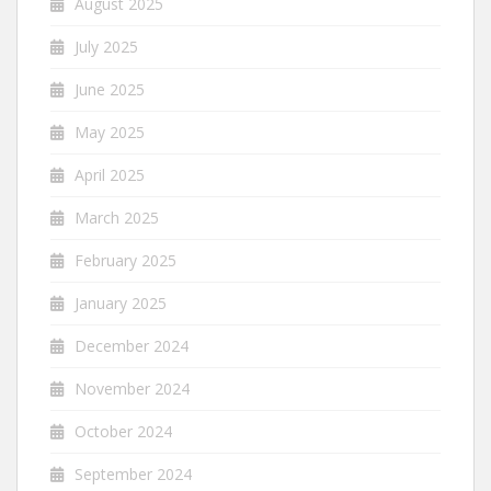
August 2025
July 2025
June 2025
May 2025
April 2025
March 2025
February 2025
January 2025
December 2024
November 2024
October 2024
September 2024