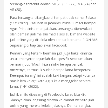
tersangka tersebut adalah MI (28), SS (27), MA (24) dan
AR (28).
Para tersangka ditangkap di tempat tidak sama, Selasa
(11/1/2022). Kasubdit III Jatanras Polda Sumsel Kompol
Agus Prihadinika mengatakan, tersangka diprovokasi
oleh pemain judi melalui media sosial. Dimana website
judi online yang dikelola oleh bandar bernama PION 365
terpasang di tiap tiap akun facebook.
Pemain yang tertarik bermain judi juga bakal diminta
untuk menyetor sejumlah duit spesifik sebelum akan
bermain judi. “Masih kita selidiki berapa banyak
omzetnya, termasuk sudah berapa lama beroperasi.
Keempat (orang) ini adalah kaki tangan, tetapi kotanya
masih kita kejar,” kata Agus kala menggelar perkara,
Jumat (14/1/2022).
Jadi iklan itu dipasang di Facebook, kalau kita klik
iklannya akan langsung dibawa ke alamat website judi
online yang mereka kelola, jelasnya. Dari tersangka,