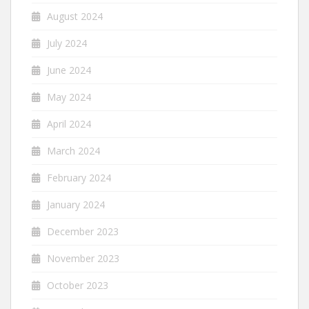
August 2024
July 2024
June 2024
May 2024
April 2024
March 2024
February 2024
January 2024
December 2023
November 2023
October 2023