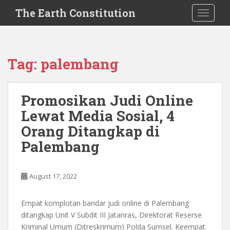
S
The Earth Constitution
TOGGLE
k
i
p
t
Tag:
palembang
o
m
a
Promosikan Judi Online
i
Lewat Media Sosial, 4
n
c
Orang Ditangkap di
o
Palembang
n
t
e
August 17, 2022
n
t
Empat komplotan bandar judi online di Palembang
ditangkap Unit V Subdit III Jatanras, Direktorat Reserse
Kriminal Umum (Ditreskrimum) Polda Sumsel. Keempat