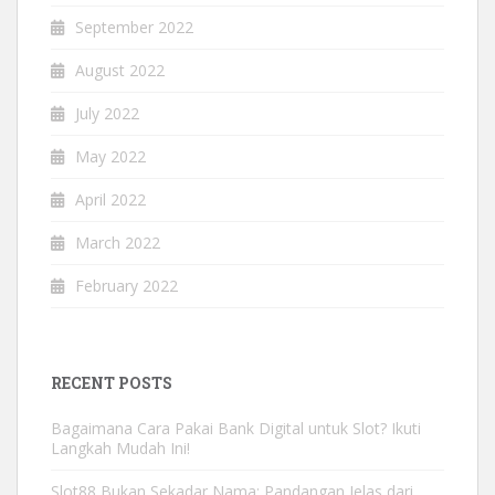
September 2022
August 2022
July 2022
May 2022
April 2022
March 2022
February 2022
RECENT POSTS
Bagaimana Cara Pakai Bank Digital untuk Slot? Ikuti
Langkah Mudah Ini!
Slot88 Bukan Sekadar Nama: Pandangan Jelas dari