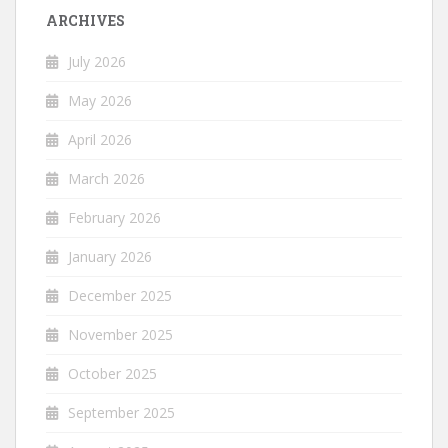
ARCHIVES
July 2026
May 2026
April 2026
March 2026
February 2026
January 2026
December 2025
November 2025
October 2025
September 2025