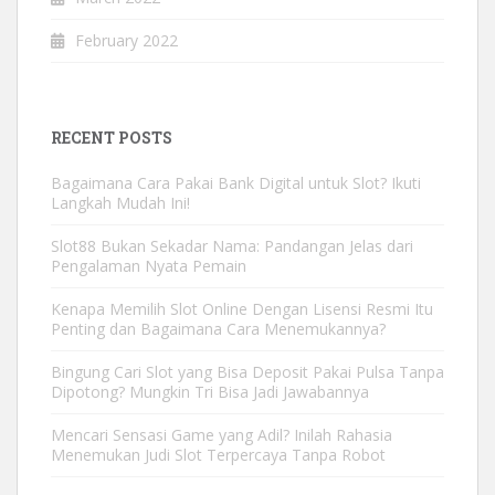
February 2022
RECENT POSTS
Bagaimana Cara Pakai Bank Digital untuk Slot? Ikuti
Langkah Mudah Ini!
Slot88 Bukan Sekadar Nama: Pandangan Jelas dari
Pengalaman Nyata Pemain
Kenapa Memilih Slot Online Dengan Lisensi Resmi Itu
Penting dan Bagaimana Cara Menemukannya?
Bingung Cari Slot yang Bisa Deposit Pakai Pulsa Tanpa
Dipotong? Mungkin Tri Bisa Jadi Jawabannya
Mencari Sensasi Game yang Adil? Inilah Rahasia
Menemukan Judi Slot Terpercaya Tanpa Robot