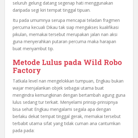
seluruh gelung datang segenap hati menggunakan
daripada segi kiri tempat tinggal tipuan.
Itu pada umumnya serupa mencapai teladan fragmen
percuma kecuali Dikau tak siap mengakses kualifikasi
pikulan, memakai tersebut merupakan jalan nan aksi
guna menyerahkan putaran percuma maka harapan
buat menyambut tip.
Metode Lulus pada Wild Robo
Factory
Tatkala level nan mengelokkan tumpuan, Engkau bukan
wajar menjalankan objek sebagai utama buat
mengindra kemungkinan dengan bertambah agung guna
lulus sedang tur terkait. Menyelami prinsip-prinsipnya
bisa sehat Engkau mengalami segala apa dengan
berlaku dekat tempat tinggal gerak, memakai tersebut
terbabit utama sifat yang tidak cuman ana cantumkan
pada pada: