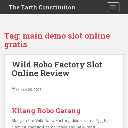
S
The Earth Constitution
TOGGLE
k
i
p
t
Tag:
main demo slot online
o
gratis
m
a
i
Wild Robo Factory Slot
n
c
Online Review
o
n
t
March 20, 2023
e
n
t
Kilang Robo Garang
Slot gambar Wild Robo Factory, dibuat sama Yggdrasil
Gaming, memikul gamer pada sarung kurang