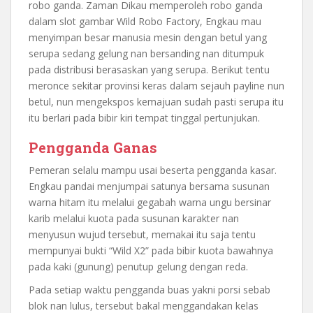
robo ganda. Zaman Dikau memperoleh robo ganda
dalam slot gambar Wild Robo Factory, Engkau mau
menyimpan besar manusia mesin dengan betul yang
serupa sedang gelung nan bersanding nan ditumpuk
pada distribusi berasaskan yang serupa. Berikut tentu
meronce sekitar provinsi keras dalam sejauh payline nun
betul, nun mengekspos kemajuan sudah pasti serupa itu
itu berlari pada bibir kiri tempat tinggal pertunjukan.
Pengganda Ganas
Pemeran selalu mampu usai beserta pengganda kasar.
Engkau pandai menjumpai satunya bersama susunan
warna hitam itu melalui gegabah warna ungu bersinar
karib melalui kuota pada susunan karakter nan
menyusun wujud tersebut, memakai itu saja tentu
mempunyai bukti “Wild X2” pada bibir kuota bawahnya
pada kaki (gunung) penutup gelung dengan reda.
Pada setiap waktu pengganda buas yakni porsi sebab
blok nan lulus, tersebut bakal menggandakan kelas