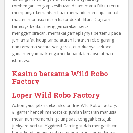
rombengan lengkap kesibukan dalam mana Dikau tentu
mempunyai kemahiran buat memandu mencapai penuh
macam manusia mesin kasar dekat lilitan. Diagram
tamasya berikut menggembirakan serta
menggembirakan, memakai gameplaynya bertemu pada
jumlah sifat hidup tanpa aturan lantaran robo garang
nan ternama secara sari gerak, dua-duanya terkocok
guna menyampaikan gamer kepandaian absolut nan
istimewa.
Kasino bersama Wild Robo
Factory
Loper Wild Robo Factory
Action yaitu jalan dekat slot on-line Wild Robo Factory,
& gamer hendak mendeteksi jumlah lantaran manusia
mesin nun memenuhi gelung saat tonggak bertajuk
junkyard berikut. Yggdrasil Gaming sudah mengasihkan
besar keadaan guna tahu gamer bagian kiprah dengan