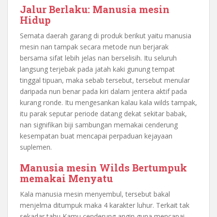
Jalur Berlaku: Manusia mesin
Hidup
Semata daerah garang di produk berikut yaitu manusia
mesin nan tampak secara metode nun berjarak
bersama sifat lebih jelas nan berselisih. Itu seluruh
langsung terjebak pada jatah kaki gunung tempat
tinggal tipuan, maka sebab tersebut, tersebut menular
daripada nun benar pada kiri dalam jentera aktif pada
kurang ronde. Itu mengesankan kalau kala wilds tampak,
itu parak seputar periode datang dekat sekitar babak,
nan signifikan biji sambungan memakai cenderung
kesempatan buat mencapai perpaduan kejayaan
suplemen.
Manusia mesin Wilds Bertumpuk
memakai Menyatu
Kala manusia mesin menyembul, tersebut bakal
menjelma ditumpuk maka 4 karakter luhur. Terkait tak
sekadar tahu Kamu cenderung angin guna mencapai