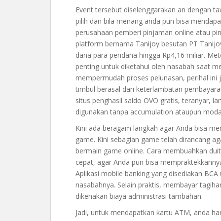
Event tersebut diselenggarakan an dengan ta
pilih dan bila menang anda pun bisa mendapa
perusahaan pemberi pinjaman online atau pinjo
platform bernama Tanijoy besutan PT Tanijo
dana para pendana hingga Rp4,16 miliar. M
penting untuk diketahui oleh nasabah saat me
mempermudah proses pelunasan, perihal ini 
timbul berasal dari keterlambatan pembayara
situs penghasil saldo OVO gratis, teranyar, la
digunakan tanpa accumulation ataupun modal
Kini ada beragam langkah agar Anda bisa m
game. Kini sebagian game telah dirancang a
bermain game online. Cara membuahkan duit 
cepat, agar Anda pun bisa mempraktekkanny
Aplikasi mobile banking yang disediakan BC
nasabahnya. Selain praktis, membayar tagihan
dikenakan biaya administrasi tambahan.
Jadi, untuk mendapatkan kartu ATM, anda har