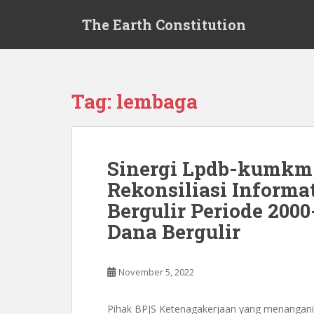
S
The Earth Constitution
k
i
p
t
o
Tag:
lembaga
m
a
i
n
Sinergi Lpdb-kumkm
c
Rekonsiliasi Inform
o
n
Bergulir Periode 2000
t
Dana Bergulir
e
n
t
November 5, 2022
Pihak BPJS Ketenagakerjaan yang menangani