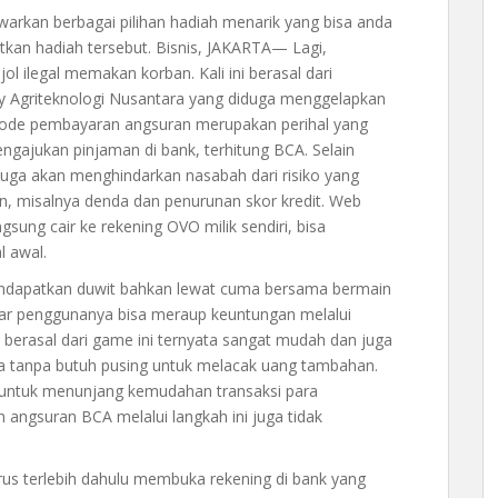
warkan berbagai pilihan hadiah menarik yang bisa anda
tkan hadiah tersebut. Bisnis, JAKARTA— Lagi,
l ilegal memakan korban. Kali ini berasal dari
y Agriteknologi Nusantara yang diduga menggelapkan
etode pembayaran angsuran merupakan perihal yang
ngajukan pinjaman di bank, terhitung BCA. Selain
juga akan menghindarkan nasabah dari risiko yang
n, misalnya denda dan penurunan skor kredit. Web
ngsung cair ke rekening OVO milik sendiri, bisa
 awal.
endapatkan duwit bahkan lewat cuma bersama bermain
gar penggunanya bisa meraup keuntungan melalui
berasal dari game ini ternyata sangat mudah dan juga
a tanpa butuh pusing untuk melacak uang tambahan.
A untuk menunjang kemudahan transaksi para
 angsuran BCA melalui langkah ini juga tidak
us terlebih dahulu membuka rekening di bank yang