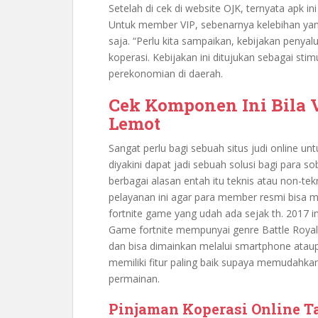
Setelah di cek di website OJK, ternyata apk in
Untuk member VIP, sebenarnya kelebihan yang
saja. “Perlu kita sampaikan, kebijakan penya
koperasi. Kebijakan ini ditujukan sebagai s
perekonomian di daerah.
Cek Komponen Ini Bila V
Lemot
Sangat perlu bagi sebuah situs judi online un
diyakini dapat jadi sebuah solusi bagi para 
berbagai alasan entah itu teknis atau non-tekn
pelayanan ini agar para member resmi bisa 
fortnite game yang udah ada sejak th. 2017 i
Game fortnite mempunyai genre Battle Royal
dan bisa dimainkan melalui smartphone ataup
memiliki fitur paling baik supaya memudah
permainan.
Pinjaman Koperasi Online 