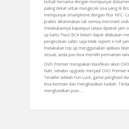
terkait bersama dengan mempunyai dokumen
paling dekat untuk mengecek sisa uang di Briz
mempunyai smartphone dengan fitur NFC. Cara
praktis dikarenakan tak semua merchant sedia
melakukannya kapanpun tanpa dipatok jam ope
up kartu Flazz BCA belum dapat dilakukan me
pengecekan saldo saja tidak seperti e-toll y
melakukan top up menggunakan aplikasi Mandi
sesuai, anda pun bisa memilih permainan lain
OVO Premier merupakan klasifikasi akun OVO
Nah, sehabis upgrade menjadi OVO Premier ka
Terakhir adalah Fun Luck, game penghasil duwi
bisa bermain dan menghasilkan hadiah. Terda
menghasilkan poin.…