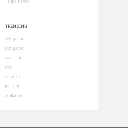
Tanpa Robot
TRENDING
slot gacor
slot gacor
situs slot
slot
result hk
Judi slot
rajakadal