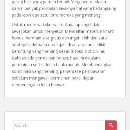
paling baik yang pernah terjadi. Yang benar adalah
dalam banyak persoalan layaknya hal yang berlangsung
pada lebih dari satu lotre mereka yang menang.
Untuk menikmati skema ini, Anda apalagi tidak
diwajibkan untuk menyetor. Mendaftar materi, nikmati
bonus, bermain slot gratis dan ingat lebih dari satu
strategi sederhana untuk jadi di antara dari sedikit
beruntung yang menang besar di toko slot online.
Bahkan ada permainan bonus; hasil ini didalam
permainan sedikit lebih tidak mudah. Membandingkan
kombinasi yang menang, persentase pembayaran
sebelum mengawali permainan bakal dapat
memenangkan lebih banyak.…
Search