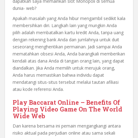
dapatkah saya memainkan slot Monopoli di semua
dunia- web?
Apakah masalah yang Anda hibur mengambil sedikit kala
membersihkan diri. Langkah lain yang mungkin Anda
pilih adalah membatalkan kartu kredit Anda, tanpa uang
dengan rekening bank Anda dan jumlahnya untuk duit
seseorang menghentikan permainan. Jadi sampai Anda
mematahkan obsesi Anda, Anda barangkali memberikan
kendali atas dana Anda di tangan orang lain, yang dapat
diandalkan. Jika Anda memilih untuk merujuk orang,
Anda harus memastikan bahwa individu dapat
mendatangi situs-situs tersebut melalui tautan afiliasi
atau kode referensi Anda.
Play Baccarat Online – Benefits Of
Playing Video Game On The World
Wide Web
Dan karena bersama ini pemain mengangkangi antara
risiko aktual pada perjudian online atau sama sekali