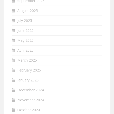
September 2025
August 2025
July 2025
June 2025
May 2025
April 2025
March 2025
February 2025
January 2025
December 2024
November 2024
October 2024