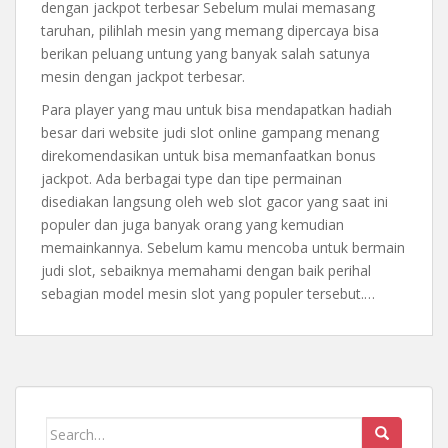
dengan jackpot terbesar Sebelum mulai memasang
taruhan, pilihlah mesin yang memang dipercaya bisa
berikan peluang untung yang banyak salah satunya
mesin dengan jackpot terbesar.
Para player yang mau untuk bisa mendapatkan hadiah
besar dari website judi slot online gampang menang
direkomendasikan untuk bisa memanfaatkan bonus
jackpot. Ada berbagai type dan tipe permainan
disediakan langsung oleh web slot gacor yang saat ini
populer dan juga banyak orang yang kemudian
memainkannya. Sebelum kamu mencoba untuk bermain
judi slot, sebaiknya memahami dengan baik perihal
sebagian model mesin slot yang populer tersebut.…
Search