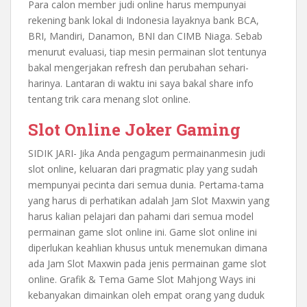
Para calon member judi online harus mempunyai
rekening bank lokal di Indonesia layaknya bank BCA,
BRI, Mandiri, Danamon, BNI dan CIMB Niaga. Sebab
menurut evaluasi, tiap mesin permainan slot tentunya
bakal mengerjakan refresh dan perubahan sehari-
harinya. Lantaran di waktu ini saya bakal share info
tentang trik cara menang slot online.
Slot Online Joker Gaming
SIDIK JARI- Jika Anda pengagum permainanmesin judi
slot online, keluaran dari pragmatic play yang sudah
mempunyai pecinta dari semua dunia. Pertama-tama
yang harus di perhatikan adalah Jam Slot Maxwin yang
harus kalian pelajari dan pahami dari semua model
permainan game slot online ini. Game slot online ini
diperlukan keahlian khusus untuk menemukan dimana
ada Jam Slot Maxwin pada jenis permainan game slot
online. Grafik & Tema Game Slot Mahjong Ways ini
kebanyakan dimainkan oleh empat orang yang duduk