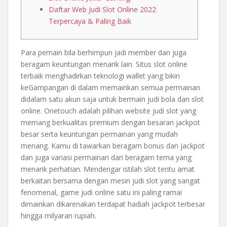
Daftar Web Judi Slot Online 2022
Terpercaya & Paling Baik
Para pemain bila berhimpun jadi member dan juga
beragam keuntungan menarik lain. Situs slot online
terbaik menghadirkan teknologi wallet yang bikin
keGampangan di dalam memainkan semua permainan
didalam satu akun saja untuk bermain judi bola dan slot
online. Onetouch adalah pilihan website judi slot yang
memang berkualitas premium dengan besaran jackpot
besar serta keuntungan permainan yang mudah
menang. Kamu di tawarkan beragam bonus dan jackpot
dan juga variasi permainan dari beragam tema yang
menarik perhatian. Mendengar istilah slot tentu amat
berkaitan bersama dengan mesin judi slot yang sangat
fenomenal, game judi online satu ini paling ramai
dimainkan dikarenakan terdapat hadiah jackpot terbesar
hingga milyaran rupiah.