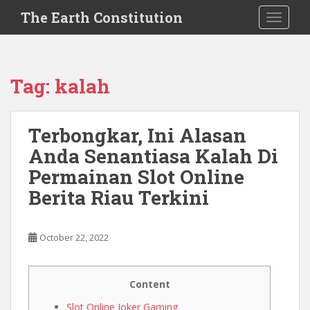
S
The Earth Constitution
TOGGLE
k
i
p
t
Tag:
kalah
o
m
a
Terbongkar, Ini Alasan
i
Anda Senantiasa Kalah Di
n
c
Permainan Slot Online
o
Berita Riau Terkini
n
t
e
October 22, 2022
n
t
Content
Slot Online Joker Gaming