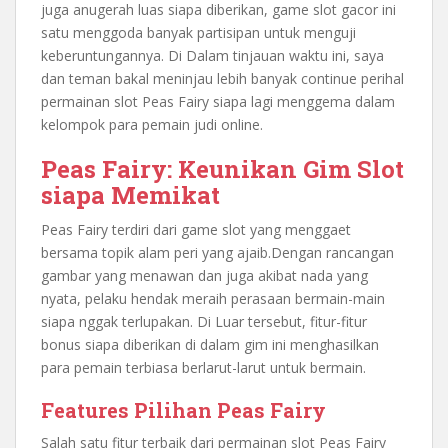
juga anugerah luas siapa diberikan, game slot gacor ini
satu menggoda banyak partisipan untuk menguji
keberuntungannya. Di Dalam tinjauan waktu ini, saya
dan teman bakal meninjau lebih banyak continue perihal
permainan slot Peas Fairy siapa lagi menggema dalam
kelompok para pemain judi online.
Peas Fairy: Keunikan Gim Slot
siapa Memikat
Peas Fairy terdiri dari game slot yang menggaet
bersama topik alam peri yang ajaib.Dengan rancangan
gambar yang menawan dan juga akibat nada yang
nyata, pelaku hendak meraih perasaan bermain-main
siapa nggak terlupakan. Di Luar tersebut, fitur-fitur
bonus siapa diberikan di dalam gim ini menghasilkan
para pemain terbiasa berlarut-larut untuk bermain.
Features Pilihan Peas Fairy
Salah satu fitur terbaik dari permainan slot Peas Fairy