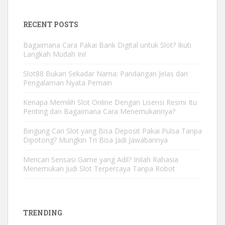
RECENT POSTS
Bagaimana Cara Pakai Bank Digital untuk Slot? Ikuti
Langkah Mudah Ini!
Slot88 Bukan Sekadar Nama: Pandangan Jelas dari
Pengalaman Nyata Pemain
Kenapa Memilih Slot Online Dengan Lisensi Resmi Itu
Penting dan Bagaimana Cara Menemukannya?
Bingung Cari Slot yang Bisa Deposit Pakai Pulsa Tanpa
Dipotong? Mungkin Tri Bisa Jadi Jawabannya
Mencari Sensasi Game yang Adil? Inilah Rahasia
Menemukan Judi Slot Terpercaya Tanpa Robot
TRENDING