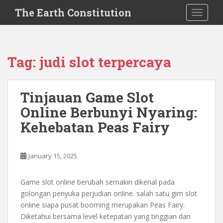
S
The Earth Constitution
TOGGLE
k
i
p
t
Tag:
judi slot terpercaya
o
m
a
Tinjauan Game Slot
i
Online Berbunyi Nyaring:
n
c
Kehebatan Peas Fairy
o
n
t
January 15, 2025
e
n
Game slot online berubah semakin dikenal pada
t
golongan penyuka perjudian online. salah satu gim slot
online siapa pusat booming merupakan Peas Fairy.
Diketahui bersama level ketepatan yang tinggian dan