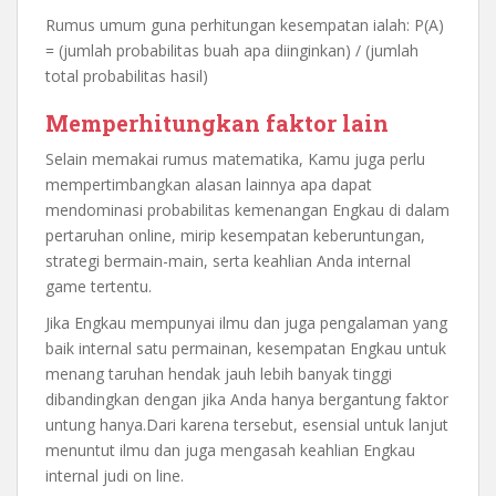
Rumus umum guna perhitungan kesempatan ialah: P(A)
= (jumlah probabilitas buah apa diinginkan) / (jumlah
total probabilitas hasil)
Memperhitungkan faktor lain
Selain memakai rumus matematika, Kamu juga perlu
mempertimbangkan alasan lainnya apa dapat
mendominasi probabilitas kemenangan Engkau di dalam
pertaruhan online, mirip kesempatan keberuntungan,
strategi bermain-main, serta keahlian Anda internal
game tertentu.
Jika Engkau mempunyai ilmu dan juga pengalaman yang
baik internal satu permainan, kesempatan Engkau untuk
menang taruhan hendak jauh lebih banyak tinggi
dibandingkan dengan jika Anda hanya bergantung faktor
untung hanya.Dari karena tersebut, esensial untuk lanjut
menuntut ilmu dan juga mengasah keahlian Engkau
internal judi on line.