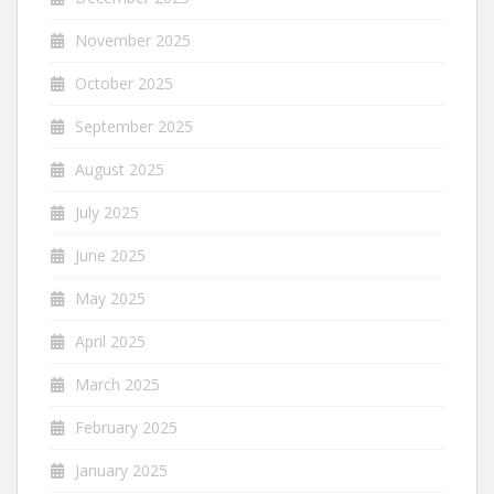
November 2025
October 2025
September 2025
August 2025
July 2025
June 2025
May 2025
April 2025
March 2025
February 2025
January 2025