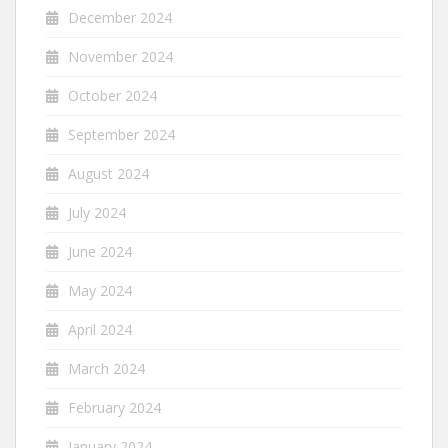
December 2024
November 2024
October 2024
September 2024
August 2024
July 2024
June 2024
May 2024
April 2024
March 2024
February 2024
January 2024