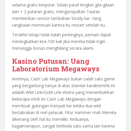
selama gratis berputar. Selain paraf lengket gila-gilaan
dan + 2 putaran gratis, mengumpulkan Tautan
memberikan sensor tambahan Stickly liar. Yang
rangkaian memesan karena itu restart setelah itu.
Terakhir tetapi tidak kalah pentingnya, pemain dapat
meningkatkan kira 100 kali jika mereka tidak ingin
menunggu bonus menghilang secara alami.
Kasino Putusan: Uang
Laboratorium Megaways
Anehnya, Cash Lab Megaways bukan salah satu game
yang bergantung hanya di atas standar karakteristik.Ini
adalah Wild Link/Gold Link ekstra yang menambahkan
beberapa intrik ke Cash Lab Megaways dengan
membuat gulungan menjadi liar ketika dua wild
bertabrakan di reel pelacak. Fitur Hammer mati Mereka
dikenang oleh hal itu memiliki. Keduanya,
bagaimanapun, sangat berbeda satu sama lain karena