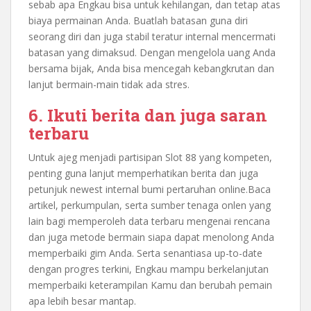
sebab apa Engkau bisa untuk kehilangan, dan tetap atas
biaya permainan Anda. Buatlah batasan guna diri
seorang diri dan juga stabil teratur internal mencermati
batasan yang dimaksud. Dengan mengelola uang Anda
bersama bijak, Anda bisa mencegah kebangkrutan dan
lanjut bermain-main tidak ada stres.
6. Ikuti berita dan juga saran
terbaru
Untuk ajeg menjadi partisipan Slot 88 yang kompeten,
penting guna lanjut memperhatikan berita dan juga
petunjuk newest internal bumi pertaruhan online.Baca
artikel, perkumpulan, serta sumber tenaga onlen yang
lain bagi memperoleh data terbaru mengenai rencana
dan juga metode bermain siapa dapat menolong Anda
memperbaiki gim Anda. Serta senantiasa up-to-date
dengan progres terkini, Engkau mampu berkelanjutan
memperbaiki keterampilan Kamu dan berubah pemain
apa lebih besar mantap.