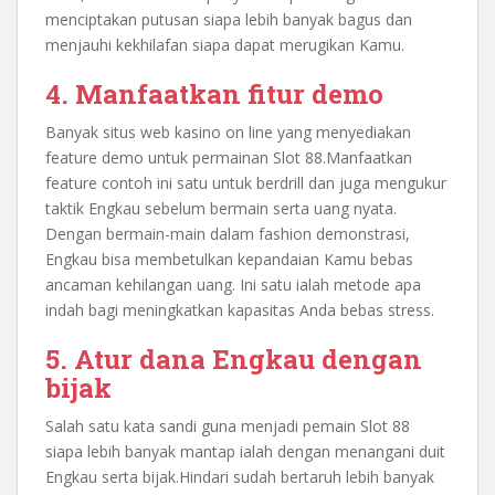
menciptakan putusan siapa lebih banyak bagus dan
menjauhi kekhilafan siapa dapat merugikan Kamu.
4. Manfaatkan fitur demo
Banyak situs web kasino on line yang menyediakan
feature demo untuk permainan Slot 88.Manfaatkan
feature contoh ini satu untuk berdrill dan juga mengukur
taktik Engkau sebelum bermain serta uang nyata.
Dengan bermain-main dalam fashion demonstrasi,
Engkau bisa membetulkan kepandaian Kamu bebas
ancaman kehilangan uang. Ini satu ialah metode apa
indah bagi meningkatkan kapasitas Anda bebas stress.
5. Atur dana Engkau dengan
bijak
Salah satu kata sandi guna menjadi pemain Slot 88
siapa lebih banyak mantap ialah dengan menangani duit
Engkau serta bijak.Hindari sudah bertaruh lebih banyak