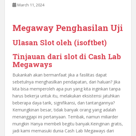
March 11, 2024
Megaway Penghasilan Uji
Ulasan Slot oleh (isoftbet)
Tinjauan dari slot di Cash Lab
Megaways
Bukankah akan bermanfaat jika a fasilitas dapat
sebetulnya menghasilkan pendapatan, dari haluan? Jika
kita bisa memperoleh apa pun yang kita inginkan tanpa
harus bekerja untuk itu, melakukan eksistensi jatuhkan
beberapa daya tarik, signifikansi, dan tantangannya?
Kemungkinan besar, tidak banyak orang yang adalah
menanggapi ini pertanyaan. Tembak, namun miliarder
mungkin Hanya membeli begitu banyak.Keinginan gratis,
jadi kami memasuki dunia Cash Lab Megaways dari