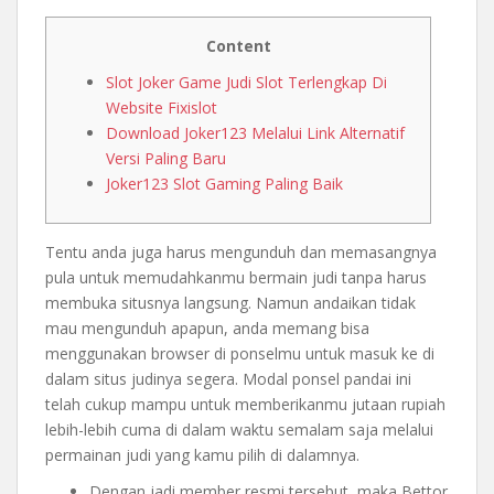
Content
Slot Joker Game Judi Slot Terlengkap Di
Website Fixislot
Download Joker123 Melalui Link Alternatif
Versi Paling Baru
Joker123 Slot Gaming Paling Baik
Tentu anda juga harus mengunduh dan memasangnya
pula untuk memudahkanmu bermain judi tanpa harus
membuka situsnya langsung. Namun andaikan tidak
mau mengunduh apapun, anda memang bisa
menggunakan browser di ponselmu untuk masuk ke di
dalam situs judinya segera. Modal ponsel pandai ini
telah cukup mampu untuk memberikanmu jutaan rupiah
lebih-lebih cuma di dalam waktu semalam saja melalui
permainan judi yang kamu pilih di dalamnya.
Dengan jadi member resmi tersebut, maka Bettor