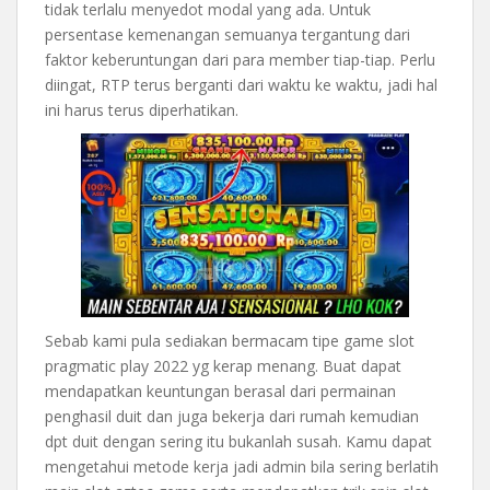
tidak terlalu menyedot modal yang ada. Untuk
persentase kemenangan semuanya tergantung dari
faktor keberuntungan dari para member tiap-tiap. Perlu
diingat, RTP terus berganti dari waktu ke waktu, jadi hal
ini harus terus diperhatikan.
Sebab kami pula sediakan bermacam tipe game slot
pragmatic play 2022 yg kerap menang. Buat dapat
mendapatkan keuntungan berasal dari permainan
penghasil duit dan juga bekerja dari rumah kemudian
dpt duit dengan sering itu bukanlah susah. Kamu dapat
mengetahui metode kerja jadi admin bila sering berlatih