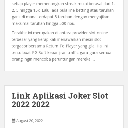
setiap player memenangkan streak mulai berasal dari 1,
2, 5 hingga 15x. Lalu, ada pula line betting atau taruhan
garis di mana terdapat 5 taruhan dengan menyajikan
maksimal taruhan hingga 500 ribu.
Terakhir ini merupakan di antara provider slot online
terbesar yang kerap kali menawarkan mesin slot
tergacor bersama Return To Player yang gila. Hal ini
tentu buat PG Soft kebanjiran traffic gara-gara semua
orang ingin mencoba peruntungan mereka …
Link Aplikasi Joker Slot
2022 2022
August 20, 2022