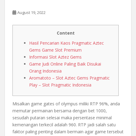
August 19, 2022
Content
Hasil Pencarian Kaos Pragmatic Aztec
Gems Game Slot Premium
Informasi Slot Aztez Gems
Game Judi Online Paling Baik Disukai
Orang Indonesia
Aromatoto – Slot Aztec Gems Pragmatic
Play – Slot Pragmatic Indonesia
Misalkan game gates of olympus miliki RTP 96%, anda
memutar permainan bersama dengan bet 1000,
sesudah putaran selesai maka persentase minimal
kemenangan terkecil adalah 960. RTP jadi salah satu
faktor paling penting dalam bermain agar game tersebut