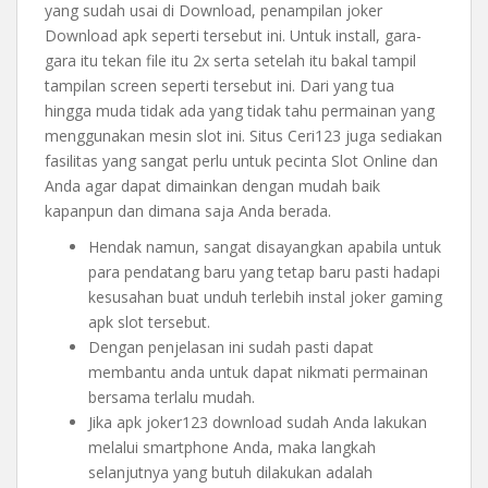
yang sudah usai di Download, penampilan joker
Download apk seperti tersebut ini. Untuk install, gara-
gara itu tekan file itu 2x serta setelah itu bakal tampil
tampilan screen seperti tersebut ini. Dari yang tua
hingga muda tidak ada yang tidak tahu permainan yang
menggunakan mesin slot ini. Situs Ceri123 juga sediakan
fasilitas yang sangat perlu untuk pecinta Slot Online dan
Anda agar dapat dimainkan dengan mudah baik
kapanpun dan dimana saja Anda berada.
Hendak namun, sangat disayangkan apabila untuk
para pendatang baru yang tetap baru pasti hadapi
kesusahan buat unduh terlebih instal joker gaming
apk slot tersebut.
Dengan penjelasan ini sudah pasti dapat
membantu anda untuk dapat nikmati permainan
bersama terlalu mudah.
Jika apk joker123 download sudah Anda lakukan
melalui smartphone Anda, maka langkah
selanjutnya yang butuh dilakukan adalah