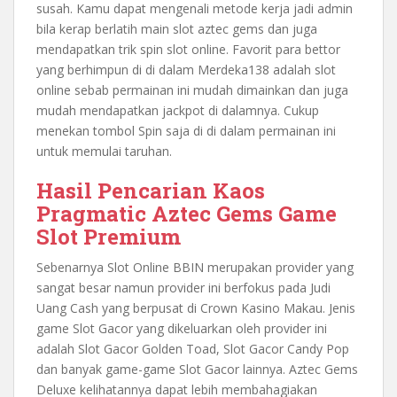
susah. Kamu dapat mengenali metode kerja jadi admin
bila kerap berlatih main slot aztec gems dan juga
mendapatkan trik spin slot online. Favorit para bettor
yang berhimpun di di dalam Merdeka138 adalah slot
online sebab permainan ini mudah dimainkan dan juga
mudah mendapatkan jackpot di dalamnya. Cukup
menekan tombol Spin saja di di dalam permainan ini
untuk memulai taruhan.
Hasil Pencarian Kaos
Pragmatic Aztec Gems Game
Slot Premium
Sebenarnya Slot Online BBIN merupakan provider yang
sangat besar namun provider ini berfokus pada Judi
Uang Cash yang berpusat di Crown Kasino Makau. Jenis
game Slot Gacor yang dikeluarkan oleh provider ini
adalah Slot Gacor Golden Toad, Slot Gacor Candy Pop
dan banyak game-game Slot Gacor lainnya. Aztec Gems
Deluxe kelihatannya dapat lebih membahagiakan