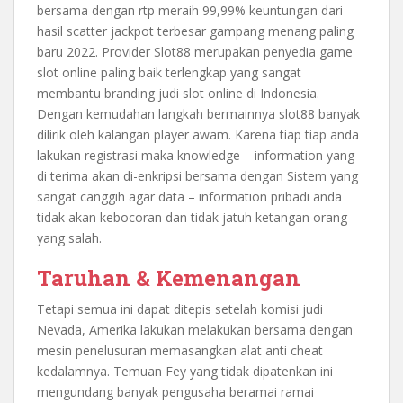
bersama dengan rtp meraih 99,99% keuntungan dari
hasil scatter jackpot terbesar gampang menang paling
baru 2022. Provider Slot88 merupakan penyedia game
slot online paling baik terlengkap yang sangat
membantu branding judi slot online di Indonesia.
Dengan kemudahan langkah bermainnya slot88 banyak
dilirik oleh kalangan player awam. Karena tiap tiap anda
lakukan registrasi maka knowledge – information yang
di terima akan di-enkripsi bersama dengan Sistem yang
sangat canggih agar data – information pribadi anda
tidak akan kebocoran dan tidak jatuh ketangan orang
yang salah.
Taruhan & Kemenangan
Tetapi semua ini dapat ditepis setelah komisi judi
Nevada, Amerika lakukan melakukan bersama dengan
mesin penelusuran memasangkan alat anti cheat
kedalamnya. Temuan Fey yang tidak dipatenkan ini
mengundang banyak pengusaha beramai ramai