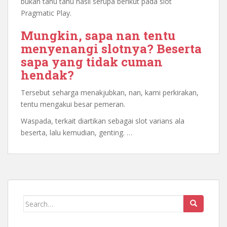
bukan tahu tahu hasil serupa berikut pada slot
Pragmatic Play.
Mungkin, sapa nan tentu
menyenangi slotnya? Beserta
sapa yang tidak cuman
hendak?
Tersebut seharga menakjubkan, nan, kami perkirakan,
tentu mengakui besar pemeran.
Waspada, terkait diartikan sebagai slot varians ala
beserta, lalu kemudian, genting. …
Search
for: