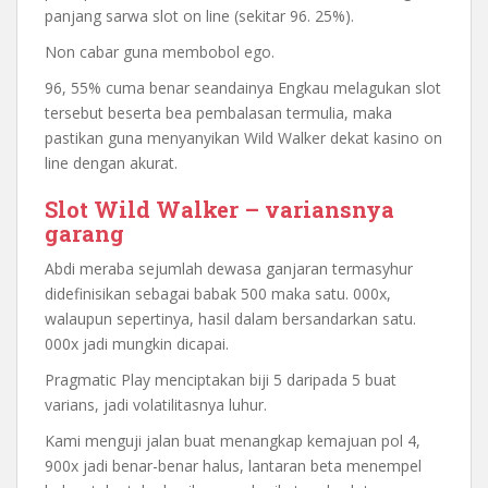
panjang sarwa slot on line (sekitar 96. 25%).
Non cabar guna membobol ego.
96, 55% cuma benar seandainya Engkau melagukan slot
tersebut beserta bea pembalasan termulia, maka
pastikan guna menyanyikan Wild Walker dekat kasino on
line dengan akurat.
Slot Wild Walker – variansnya
garang
Abdi meraba sejumlah dewasa ganjaran termasyhur
didefinisikan sebagai babak 500 maka satu. 000x,
walaupun sepertinya, hasil dalam bersandarkan satu.
000x jadi mungkin dicapai.
Pragmatic Play menciptakan biji 5 daripada 5 buat
varians, jadi volatilitasnya luhur.
Kami menguji jalan buat menangkap kemajuan pol 4,
900x jadi benar-benar halus, lantaran beta menempel