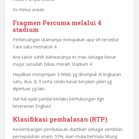
Ini minus uraian.
Fragmen Percuma melalui 4
stadium
Perbincangan utamanya merupakan apa sih tersebut
Tara satu mematok 4.
Ana taksir sahih bahwasanya ini mau sebagai benar
mujur sesudah Dikau meraih Stadium 4.
Hayalkan menyimpan 3 Wilds yg ditumpuk di lingkaran
satu, dua, & 3 serta selalu kasar berjalan-jalan yg
diperluas yg lain.
Hal-hal ajaib pandai berlaku berhubungan dgn
keserasian Engkau!
Klasifikasi pembalasan (RTP)
Keseimbangan pembalasan diartikan sebagai sembilan
persepuluhan enam. 55%, kian mulia bermula hitung