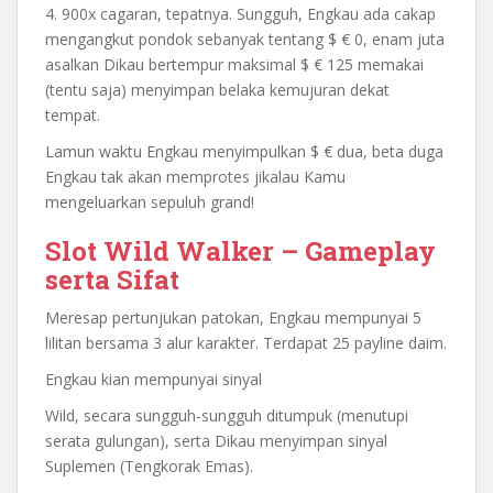
4. 900x cagaran, tepatnya. Sungguh, Engkau ada cakap
mengangkut pondok sebanyak tentang $ € 0, enam juta
asalkan Dikau bertempur maksimal $ € 125 memakai
(tentu saja) menyimpan belaka kemujuran dekat
tempat.
Lamun waktu Engkau menyimpulkan $ € dua, beta duga
Engkau tak akan memprotes jikalau Kamu
mengeluarkan sepuluh grand!
Slot Wild Walker – Gameplay
serta Sifat
Meresap pertunjukan patokan, Engkau mempunyai 5
lilitan bersama 3 alur karakter. Terdapat 25 payline daim.
Engkau kian mempunyai sinyal
Wild, secara sungguh-sungguh ditumpuk (menutupi
serata gulungan), serta Dikau menyimpan sinyal
Suplemen (Tengkorak Emas).