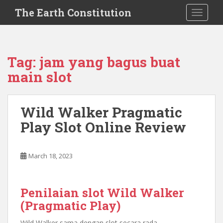
S
The Earth Constitution
TOGGLE
k
i
p
t
Tag:
jam yang bagus buat
o
main slot
m
a
i
Wild Walker Pragmatic
n
c
Play Slot Online Review
o
n
t
March 18, 2023
e
n
t
Penilaian slot Wild Walker
(Pragmatic Play)
Wild Walker sama dengan slot secara rada