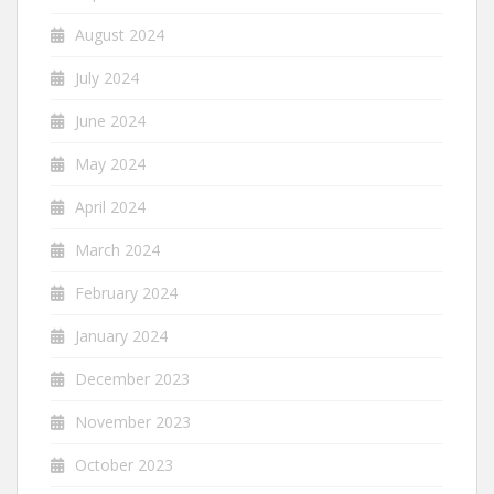
August 2024
July 2024
June 2024
May 2024
April 2024
March 2024
February 2024
January 2024
December 2023
November 2023
October 2023