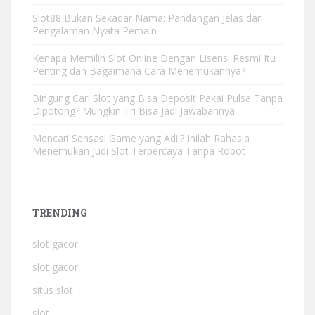
Slot88 Bukan Sekadar Nama: Pandangan Jelas dari
Pengalaman Nyata Pemain
Kenapa Memilih Slot Online Dengan Lisensi Resmi Itu
Penting dan Bagaimana Cara Menemukannya?
Bingung Cari Slot yang Bisa Deposit Pakai Pulsa Tanpa
Dipotong? Mungkin Tri Bisa Jadi Jawabannya
Mencari Sensasi Game yang Adil? Inilah Rahasia
Menemukan Judi Slot Terpercaya Tanpa Robot
TRENDING
slot gacor
slot gacor
situs slot
slot