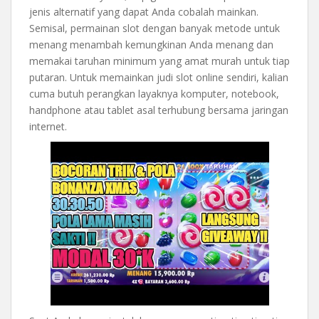
jenis alternatif yang dapat Anda cobalah mainkan.
Semisal, permainan slot dengan banyak metode untuk
menang menambah kemungkinan Anda menang dan
memakai taruhan minimum yang amat murah untuk tiap
putaran. Untuk memainkan judi slot online sendiri, kalian
cuma butuh perangkan layaknya komputer, notebook,
handphone atau tablet asal terhubung bersama jaringan
internet.