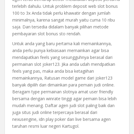
terlebih dahulu. Untuk problem deposit web slot bonus
100 to 3x Anda tidak perlu khawatir dengan jumlah
minimalnya, karena sangat murah yaitu cuma 10 ribu
saja. Dan tersedia didalam banyak pilihan metode
pembayaran slot bonus sto rendah.
Untuk anda yang baru pertama kali memainkannya,
anda perlu punya kebiasaan memainkan agar bisa
mendapatkan feels yang sesungguhnya berasal dari
permainan slot joker123. Jika anda udah mendpatkan
feels yang pas, maka anda bisa ketagiihan
memainkannya, Ratusan model game dari joker123
banyak dipilih dan dimainkan para pemain judi online.
Beragam type permainan slotnya amat user friendly
bersama dengan winrate tinggi agar pemain bisa lebih
mudah menang. Daftar agen judi slot paling baik dan
juga situs judi online terpercaya berasal dari
nexusengine, idn play poker dan live bersama agen
taruhan resmi luar negeri Kartugol.