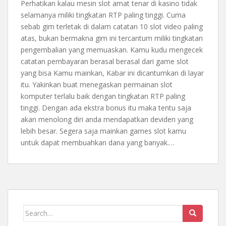
Perhatikan kalau mesin slot amat tenar di kasino tidak
selamanya miliki tingkatan RTP paling tinggi. Cuma
sebab gim terletak di dalam catatan 10 slot video paling
atas, bukan bermakna gim ini tercantum miliki tingkatan
pengembalian yang memuaskan. Kamu kudu mengecek
catatan pembayaran berasal berasal dari game slot
yang bisa Kamu mainkan, Kabar ini dicantumkan di layar
itu. Yakinkan buat menegaskan permainan slot
komputer terlalu baik dengan tingkatan RTP paling
tinggi. Dengan ada ekstra bonus itu maka tentu saja
akan menolong diri anda mendapatkan deviden yang
lebih besar. Segera saja mainkan games slot kamu
untuk dapat membuahkan dana yang banyak.…
Search
for: