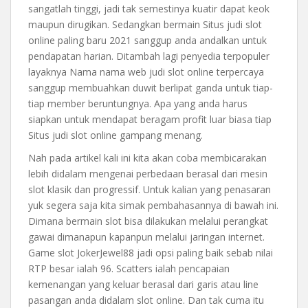
sangatlah tinggi, jadi tak semestinya kuatir dapat keok
maupun dirugikan. Sedangkan bermain Situs judi slot
online paling baru 2021 sanggup anda andalkan untuk
pendapatan harian. Ditambah lagi penyedia terpopuler
layaknya Nama nama web judi slot online terpercaya
sanggup membuahkan duwit berlipat ganda untuk tiap-
tiap member beruntungnya. Apa yang anda harus
siapkan untuk mendapat beragam profit luar biasa tiap
Situs judi slot online gampang menang.
Nah pada artikel kali ini kita akan coba membicarakan
lebih didalam mengenai perbedaan berasal dari mesin
slot klasik dan progressif. Untuk kalian yang penasaran
yuk segera saja kita simak pembahasannya di bawah ini.
Dimana bermain slot bisa dilakukan melalui perangkat
gawai dimanapun kapanpun melalui jaringan internet.
Game slot JokerJewel88 jadi opsi paling baik sebab nilai
RTP besar ialah 96. Scatters ialah pencapaian
kemenangan yang keluar berasal dari garis atau line
pasangan anda didalam slot online. Dan tak cuma itu