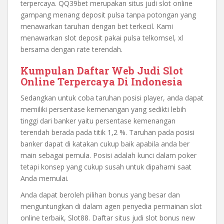
terpercaya. QQ39bet merupakan situs judi slot online
gampang menang deposit pulsa tanpa potongan yang
menawarkan taruhan dengan bet terkecil. Kami
menawarkan slot deposit pakai pulsa telkomsel, xl
bersama dengan rate terendah.
Kumpulan Daftar Web Judi Slot
Online Terpercaya Di Indonesia
Sedangkan untuk coba taruhan posisi player, anda dapat
memiliki persentase kemenangan yang sedikti lebih
tinggi dari banker yaitu persentase kemenangan
terendah berada pada titik 1,2 %. Taruhan pada posisi
banker dapat di katakan cukup baik apabila anda ber
main sebagai pemula. Posisi adalah kunci dalam poker
tetapi konsep yang cukup susah untuk dipahami saat
Anda memulai.
Anda dapat beroleh pilihan bonus yang besar dan
menguntungkan di dalam agen penyedia permainan slot
online terbaik, Slot88. Daftar situs judi slot bonus new