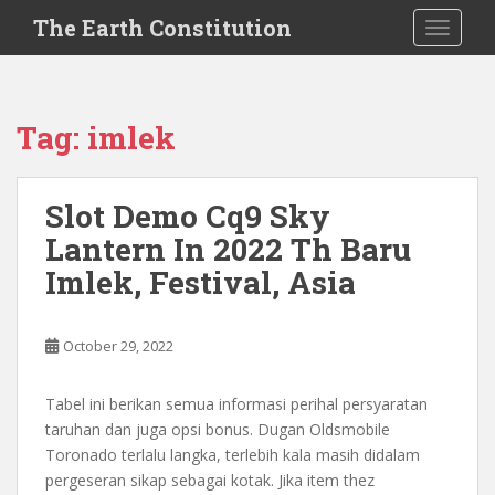
S
The Earth Constitution
TOGGLE
k
i
p
t
Tag:
imlek
o
m
a
Slot Demo Cq9 Sky
i
Lantern In 2022 Th Baru
n
c
Imlek, Festival, Asia
o
n
t
October 29, 2022
e
n
Tabel ini berikan semua informasi perihal persyaratan
t
taruhan dan juga opsi bonus. Dugan Oldsmobile
Toronado terlalu langka, terlebih kala masih didalam
pergeseran sikap sebagai kotak. Jika item thez