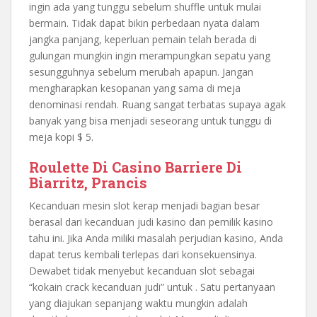
ingin ada yang tunggu sebelum shuffle untuk mulai
bermain. Tidak dapat bikin perbedaan nyata dalam
jangka panjang, keperluan pemain telah berada di
gulungan mungkin ingin merampungkan sepatu yang
sesungguhnya sebelum merubah apapun. Jangan
mengharapkan kesopanan yang sama di meja
denominasi rendah. Ruang sangat terbatas supaya agak
banyak yang bisa menjadi seseorang untuk tunggu di
meja kopi $ 5.
Roulette Di Casino Barriere Di
Biarritz, Prancis
Kecanduan mesin slot kerap menjadi bagian besar
berasal dari kecanduan judi kasino dan pemilik kasino
tahu ini. Jika Anda miliki masalah perjudian kasino, Anda
dapat terus kembali terlepas dari konsekuensinya.
Dewabet tidak menyebut kecanduan slot sebagai
“kokain crack kecanduan judi” untuk . Satu pertanyaan
yang diajukan sepanjang waktu mungkin adalah