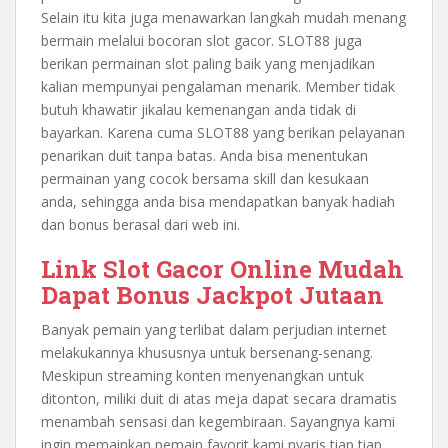
Selain itu kita juga menawarkan langkah mudah menang
bermain melalui bocoran slot gacor. SLOT88 juga
berikan permainan slot paling baik yang menjadikan
kalian mempunyai pengalaman menarik. Member tidak
butuh khawatir jikalau kemenangan anda tidak di
bayarkan. Karena cuma SLOT88 yang berikan pelayanan
penarikan duit tanpa batas. Anda bisa menentukan
permainan yang cocok bersama skill dan kesukaan
anda, sehingga anda bisa mendapatkan banyak hadiah
dan bonus berasal dari web ini.
Link Slot Gacor Online Mudah
Dapat Bonus Jackpot Jutaan
Banyak pemain yang terlibat dalam perjudian internet
melakukannya khususnya untuk bersenang-senang.
Meskipun streaming konten menyenangkan untuk
ditonton, miliki duit di atas meja dapat secara dramatis
menambah sensasi dan kegembiraan. Sayangnya kami
ingin memainkan pemain favorit kami nyaris tiap tiap