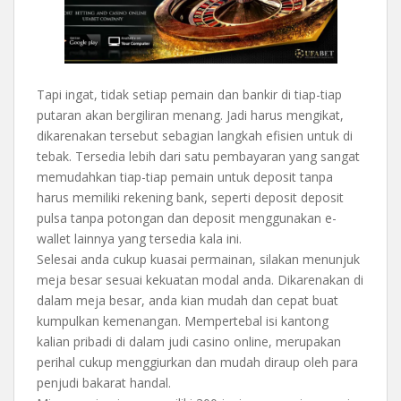
Tapi ingat, tidak setiap pemain dan bankir di tiap-tiap
putaran akan bergiliran menang. Jadi harus mengikat,
dikarenakan tersebut sebagian langkah efisien untuk di
tebak. Tersedia lebih dari satu pembayaran yang sangat
memudahkan tiap-tiap pemain untuk deposit tanpa
harus memiliki rekening bank, seperti deposit deposit
pulsa tanpa potongan dan deposit menggunakan e-
wallet lainnya yang tersedia kala ini.
Selesai anda cukup kuasai permainan, silakan menunjuk
meja besar sesuai kekuatan modal anda. Dikarenakan di
dalam meja besar, anda kian mudah dan cepat buat
kumpulkan kemenangan. Mempertebal isi kantong
kalian pribadi di dalam judi casino online, merupakan
perihal cukup menggiurkan dan mudah diraup oleh para
penjudi bakarat handal.