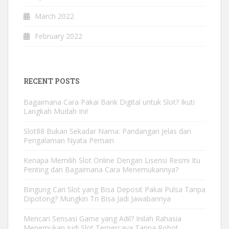
March 2022
February 2022
RECENT POSTS
Bagaimana Cara Pakai Bank Digital untuk Slot? Ikuti
Langkah Mudah Ini!
Slot88 Bukan Sekadar Nama: Pandangan Jelas dari
Pengalaman Nyata Pemain
Kenapa Memilih Slot Online Dengan Lisensi Resmi Itu
Penting dan Bagaimana Cara Menemukannya?
Bingung Cari Slot yang Bisa Deposit Pakai Pulsa Tanpa
Dipotong? Mungkin Tri Bisa Jadi Jawabannya
Mencari Sensasi Game yang Adil? Inilah Rahasia
Menemukan Judi Slot Terpercaya Tanpa Robot