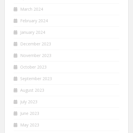
March 2024
February 2024
January 2024
December 2023
November 2023
October 2023
September 2023
August 2023
July 2023
June 2023
May 2023