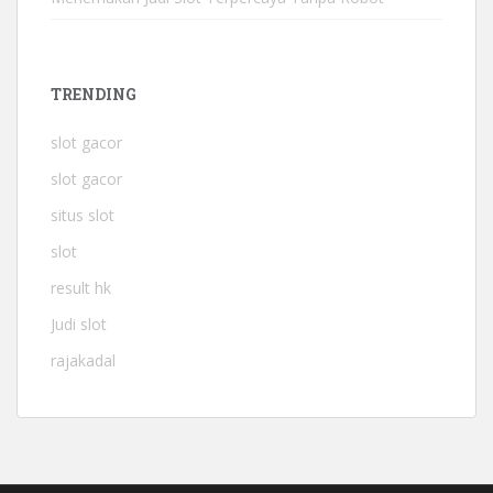
TRENDING
slot gacor
slot gacor
situs slot
slot
result hk
Judi slot
rajakadal