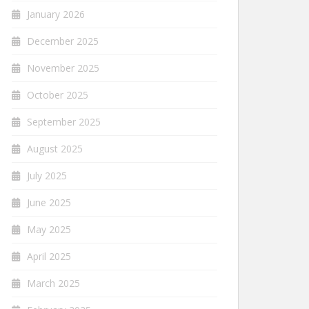
January 2026
December 2025
November 2025
October 2025
September 2025
August 2025
July 2025
June 2025
May 2025
April 2025
March 2025