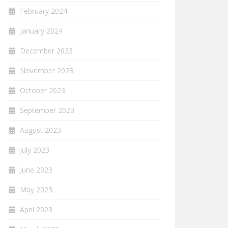
February 2024
January 2024
December 2023
November 2023
October 2023
September 2023
August 2023
July 2023
June 2023
May 2023
April 2023