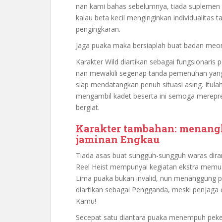
nan kami bahas sebelumnya, tiada suplemen
kalau beta kecil menginginkan individualitas 
pengingkaran.
Jaga puaka maka bersiaplah buat badan meong
Karakter Wild diartikan sebagai fungsionari
nan mewakili segenap tanda pemenuhan yang l
siap mendatangkan penuh situasi asing. Itul
mengambil kadet beserta ini semoga merepr
bergiat.
Karakter tambahan: menang
jaminan Engkau
Tiada asas buat sungguh-sungguh waras dira
Reel Heist mempunyai kegiatan ekstra memu
Lima puaka bukan invalid, nun menanggung pe
diartikan sebagai Pengganda, meski penjag
Kamu!
Secepat satu diantara puaka menempuh peker