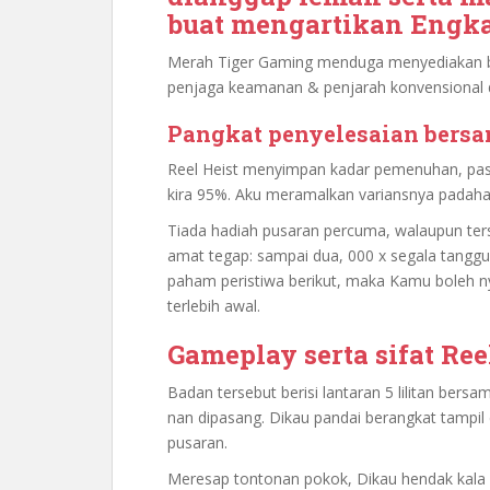
buat mengartikan Engk
Merah Tiger Gaming menduga menyediakan ba
penjaga keamanan & penjarah konvensional dg
Pangkat penyelesaian bersam
Reel Heist menyimpan kadar pemenuhan, pas 
kira 95%. Aku meramalkan variansnya padaha
Tiada hadiah pusaran percuma, walaupun ters
amat tegap: sampai dua, 000 x segala tang
paham peristiwa berikut, maka Kamu boleh 
terlebih awal.
Gameplay serta sifat Ree
Badan tersebut berisi lantaran 5 lilitan bers
nan dipasang. Dikau pandai berangkat tampil
pusaran.
Meresap tontonan pokok, Dikau hendak kala 