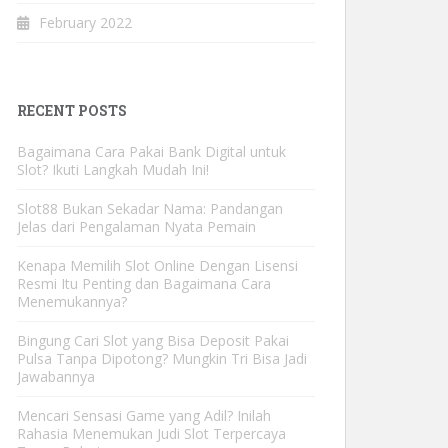
February 2022
RECENT POSTS
Bagaimana Cara Pakai Bank Digital untuk
Slot? Ikuti Langkah Mudah Ini!
Slot88 Bukan Sekadar Nama: Pandangan
Jelas dari Pengalaman Nyata Pemain
Kenapa Memilih Slot Online Dengan Lisensi
Resmi Itu Penting dan Bagaimana Cara
Menemukannya?
Bingung Cari Slot yang Bisa Deposit Pakai
Pulsa Tanpa Dipotong? Mungkin Tri Bisa Jadi
Jawabannya
Mencari Sensasi Game yang Adil? Inilah
Rahasia Menemukan Judi Slot Terpercaya