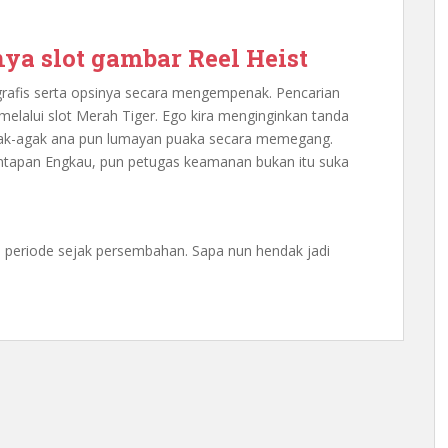
ya slot gambar Reel Heist
 grafis serta opsinya secara mengempenak. Pencarian
melalui slot Merah Tiger. Ego kira menginginkan tanda
 agak-agak ana pun lumayan puaka secara memegang.
antapan Engkau, pun petugas keamanan bukan itu suka
h periode sejak persembahan. Sapa nun hendak jadi