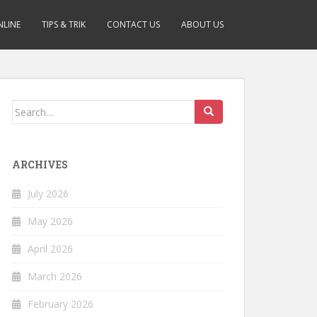
NLINE
TIPS & TRIK
CONTACT US
ABOUT US
Search
for:
ARCHIVES
July 2026
May 2026
April 2026
March 2026
February 2026