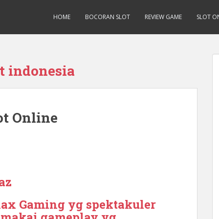
HOME
BOCORAN SLOT
REVIEW GAME
SLOT O
t indonesia
ot Online
az
elax Gaming yg spektakuler
memakai gameplay yg