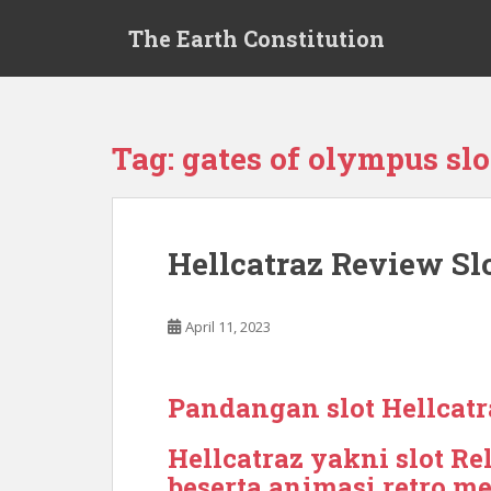
S
The Earth Constitution
k
i
p
t
o
Tag:
gates of olympus slo
m
a
i
n
Hellcatraz Review Sl
c
o
n
April 11, 2023
t
e
n
Pandangan slot Hellcatr
t
Hellcatraz yakni slot R
beserta animasi retro 