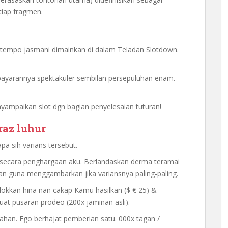
etiap fragmen.
tempo jasmani dimainkan di dalam Teladan Slotdown.
ayarannya spektakuler sembilan persepuluhan enam.
ampaikan slot dgn bagian penyelesaian tuturan!
raz luhur
pa sih varians tersebut.
secara penghargaan aku. Berlandaskan derma teramai
an guna menggambarkan jika variansnya paling-paling.
okkan hina nan cakap Kamu hasilkan ($ € 25) &
uat pusaran prodeo (200x jaminan asli).
n. Ego berhajat pemberian satu. 000x tagan /