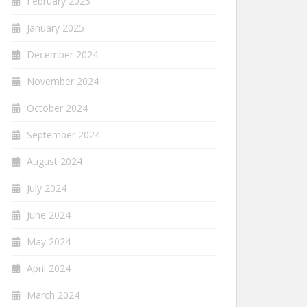
February 2025
January 2025
December 2024
November 2024
October 2024
September 2024
August 2024
July 2024
June 2024
May 2024
April 2024
March 2024