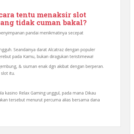
ecara tentu menaksir slot
ang tidak cuman bakal?
penyimpanan pandai menikmatinya secepat
ungguh. Seandainya darat Alcatraz dengan populer
merebut pada Kamu, bukan diragukan teristimewa!
embung, & siuman enak dgn akibat dengan berperan.
lot itu.
ula kasino Relax Gaming unggul, pada mana Dikau
akan tersebut menurut percuma alias bersama dana