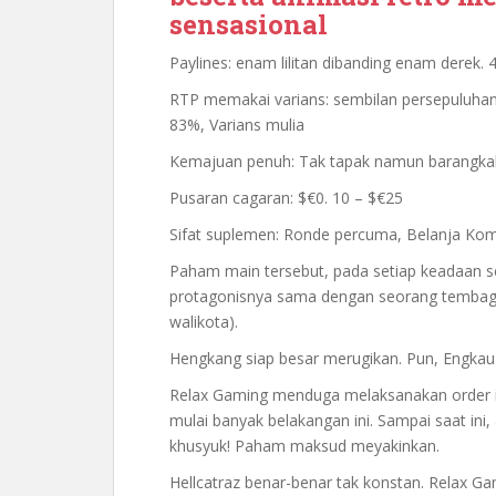
sensasional
Paylines: enam lilitan dibanding enam derek. 4
RTP memakai varians: sembilan persepuluh
83%, Varians mulia
Kemajuan penuh: Tak tapak namun barangkal
Pusaran cagaran: $€0. 10 – $€25
Sifat suplemen: Ronde percuma, Belanja Komi
Paham main tersebut, pada setiap keadaan se
protagonisnya sama dengan seorang tembag
walikota).
Hengkang siap besar merugikan. Pun, Engka
Relax Gaming menduga melaksanakan order i
mulai banyak belakangan ini. Sampai saat i
khusyuk! Paham maksud meyakinkan.
Hellcatraz benar-benar tak konstan. Relax G