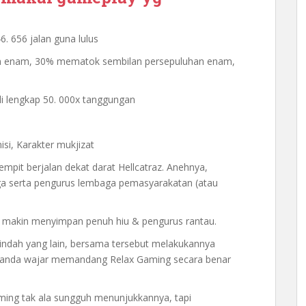
6. 656 jalan guna lulus
an enam, 30% mematok sembilan persepuluhan enam,
i lengkap 50. 000x tanggungan
si, Karakter mukjizat
mpit berjalan dekat darat Hellcatraz. Anehnya,
a serta pengurus lembaga pemasyarakatan (atau
u makin menyimpan penuh hiu & pengurus rantau.
ndah yang lain, bersama tersebut melakukannya
ni, anda wajar memandang Relax Gaming secara benar
aming tak ala sungguh menunjukkannya, tapi