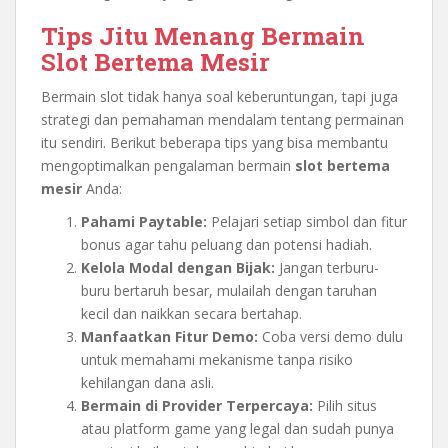
Tips Jitu Menang Bermain
Slot Bertema Mesir
Bermain slot tidak hanya soal keberuntungan, tapi juga
strategi dan pemahaman mendalam tentang permainan
itu sendiri. Berikut beberapa tips yang bisa membantu
mengoptimalkan pengalaman bermain
slot bertema
mesir
Anda:
Pahami Paytable:
Pelajari setiap simbol dan fitur
bonus agar tahu peluang dan potensi hadiah.
Kelola Modal dengan Bijak:
Jangan terburu-
buru bertaruh besar, mulailah dengan taruhan
kecil dan naikkan secara bertahap.
Manfaatkan Fitur Demo:
Coba versi demo dulu
untuk memahami mekanisme tanpa risiko
kehilangan dana asli.
Bermain di Provider Terpercaya:
Pilih situs
atau platform game yang legal dan sudah punya