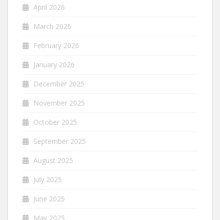
April 2026
March 2026
February 2026
January 2026
December 2025
November 2025
October 2025
September 2025
August 2025
July 2025
June 2025
May 2025