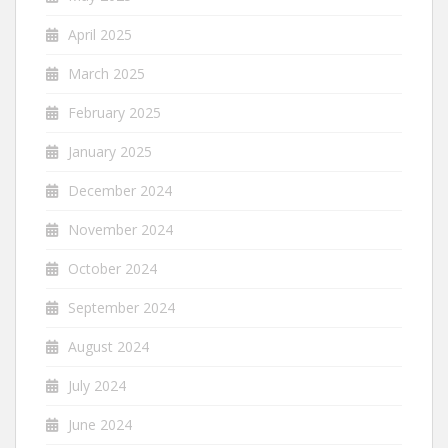
April 2025
March 2025
February 2025
January 2025
December 2024
November 2024
October 2024
September 2024
August 2024
July 2024
June 2024