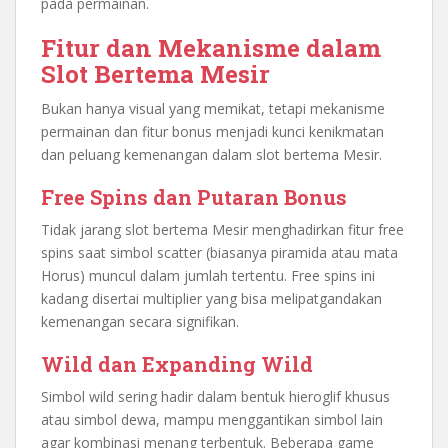
pada permainan.
Fitur dan Mekanisme dalam
Slot Bertema Mesir
Bukan hanya visual yang memikat, tetapi mekanisme
permainan dan fitur bonus menjadi kunci kenikmatan
dan peluang kemenangan dalam slot bertema Mesir.
Free Spins dan Putaran Bonus
Tidak jarang slot bertema Mesir menghadirkan fitur free
spins saat simbol scatter (biasanya piramida atau mata
Horus) muncul dalam jumlah tertentu. Free spins ini
kadang disertai multiplier yang bisa melipatgandakan
kemenangan secara signifikan.
Wild dan Expanding Wild
Simbol wild sering hadir dalam bentuk hieroglif khusus
atau simbol dewa, mampu menggantikan simbol lain
agar kombinasi menang terbentuk. Beberapa game