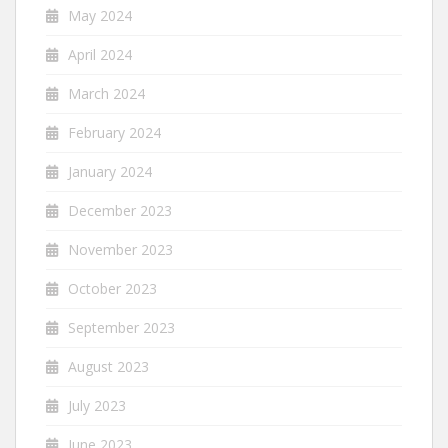
May 2024
April 2024
March 2024
February 2024
January 2024
December 2023
November 2023
October 2023
September 2023
August 2023
July 2023
June 2023