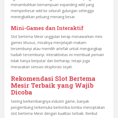
menambahkan kemampuan expanding wild yang
memperbesar wild ke seluruh gulungan sehingga
meningkatkan peluang menang besar.
Mini-Games dan Interaktif
Slot bertema Mesir unggulan kerap menawarkan mini-
games khusus, misalnya menjelajah makam
tersembunyi atau memilih artefak untuk mengungkap
hadiah tersembunyi. Interaktivitas ini membuat pemain
tidak hanya berputar dan berharap, tetapi juga
merasakan sensasi eksplorasi sejati.
Rekomendasi Slot Bertema
Mesir Terbaik yang Wajib
Dicoba
Seiring berkembangnya industri game, banyak
pengembang terkemuka berlomba-lomba menciptakan
slot bertema Mesir dengan kualitas terbaik. Berikut