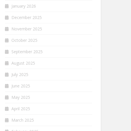
January 2026
December 2025
November 2025
October 2025
September 2025
August 2025
July 2025
June 2025
May 2025
April 2025
March 2025