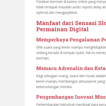
Pastikan bermain di kasino online yang menye
tidak terdapat masalah audio seperti delay a
optimal dan mengasyikkan.
Manfaat dari Sensasi Sl
Permainan Digital
Memperkaya Pengalaman P
Efek suara yang keren mampu menghidupkan
sedang berada di tempat nyata. Hal ini men
bermain.
Memacu Adrenalin dan Ketag
Bagi sebagian orang, suara dan musik adalah
keren mampu membangun antusiasme yang ti
keberuntungan mereka.
Pengembangan Inovasi Musi
Perkembangan teknologi membuat para peng