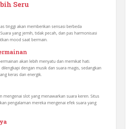
bih Seru
itas tinggi akan memberikan sensasi berbeda
Suara yang jernih, tidak pecah, dan pas harmonisasi
atkan mood saat bermain.
Permainan
ermainan akan lebih menyatu dan memikat hati.
ya dilengkapi dengan musik dan suara magis, sedangkan
yang keras dan energik.
n mengenai slot yang menawarkan suara keren. Situs
ikan pengalaman mereka mengenai efek suara yang
aya