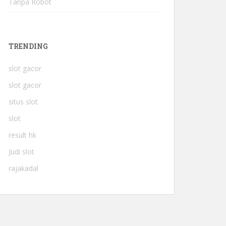
Tanpa Robot
TRENDING
slot gacor
slot gacor
situs slot
slot
result hk
Judi slot
rajakadal