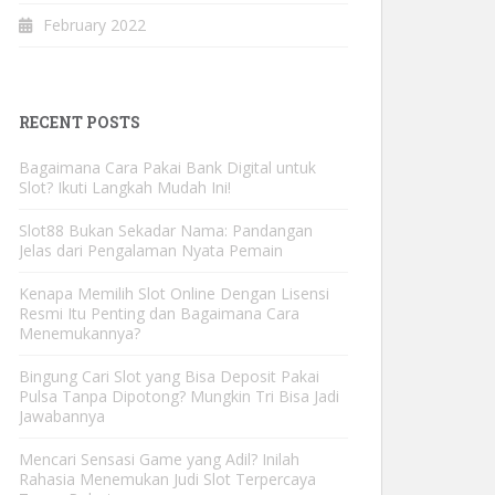
February 2022
RECENT POSTS
Bagaimana Cara Pakai Bank Digital untuk
Slot? Ikuti Langkah Mudah Ini!
Slot88 Bukan Sekadar Nama: Pandangan
Jelas dari Pengalaman Nyata Pemain
Kenapa Memilih Slot Online Dengan Lisensi
Resmi Itu Penting dan Bagaimana Cara
Menemukannya?
Bingung Cari Slot yang Bisa Deposit Pakai
Pulsa Tanpa Dipotong? Mungkin Tri Bisa Jadi
Jawabannya
Mencari Sensasi Game yang Adil? Inilah
Rahasia Menemukan Judi Slot Terpercaya