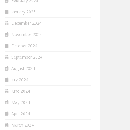
February 2025
January 2025
December 2024
November 2024
October 2024
September 2024
August 2024
July 2024
June 2024
May 2024
April 2024
March 2024