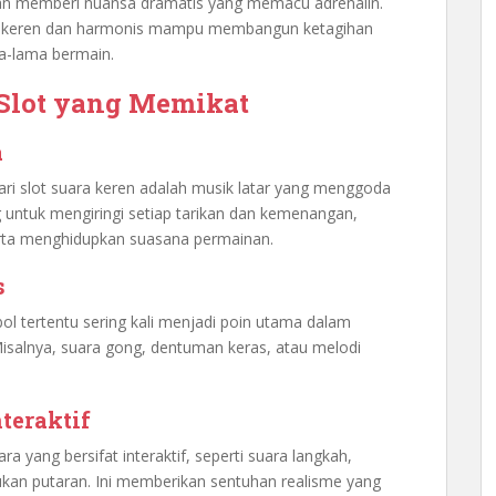
han memberi nuansa dramatis yang memacu adrenalin.
ng keren dan harmonis mampu membangun ketagihan
a-lama bermain.
 Slot yang Memikat
a
dari slot suara keren adalah musik latar yang menggoda
g untuk mengiringi setiap tarikan dan kemenangan,
rta menghidupkan suasana permainan.
s
l tertentu sering kali menjadi poin utama dalam
alnya, suara gong, dentuman keras, atau melodi
teraktif
 yang bersifat interaktif, seperti suara langkah,
ukan putaran. Ini memberikan sentuhan realisme yang