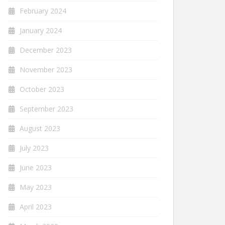
February 2024
January 2024
December 2023
November 2023
October 2023
September 2023
August 2023
July 2023
June 2023
May 2023
April 2023