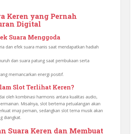
ra Keren yang Pernah
ran Digital
fek Suara Menggoda
ia dan efek suara manis saat mendapatkan hadiah
muruh dan suara patung saat pembukaan serta
 yang memancarkan energi positif.
am Slot Terlihat Keren?
dai oleh kombinasi harmonis antara kualitas audio,
permainan. Misalnya, slot bertema petualangan akan
rkuat imaji pemain, sedangkan slot tema musik akan
g diangkat.
an Suara Keren dan Membuat