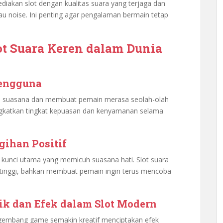
diakan slot dengan kualitas suara yang terjaga dan
tau noise. Ini penting agar pengalaman bermain tetap
ot Suara Keren dalam Dunia
engguna
 suasana dan membuat pemain merasa seolah-olah
ingkatkan tingkat kepuasan dan kenyamanan selama
ihan Positif
 kunci utama yang memicuh suasana hati. Slot suara
nggi, bahkan membuat pemain ingin terus mencoba
k dan Efek dalam Slot Modern
embang game semakin kreatif menciptakan efek