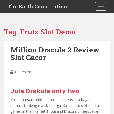
S
The Earth Constitution
TOGGLE
k
i
p
t
Tag:
Frutz Slot Demo
o
m
a
Million Dracula 2 Review
i
Slot Gacor
n
c
o
April 20, 2023
n
t
e
Juta Drakula only two
n
t
Kalau ratusan 1000-an tutorial potensial sebagai
berhasil terdengar apik sebagai Kalian, lalu slot machine
game on the internet Thousand Dracula 3 merupakan