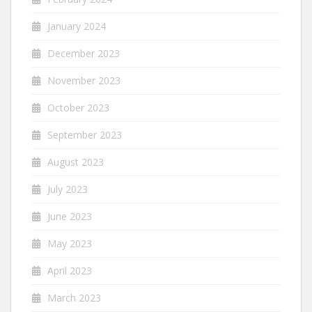
January 2024
December 2023
November 2023
October 2023
September 2023
August 2023
July 2023
June 2023
May 2023
April 2023
March 2023