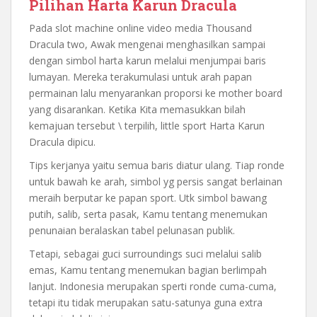
Pilihan Harta Karun Dracula
Pada slot machine online video media Thousand
Dracula two, Awak mengenai menghasilkan sampai
dengan simbol harta karun melalui menjumpai baris
lumayan. Mereka terakumulasi untuk arah papan
permainan lalu menyarankan proporsi ke mother board
yang disarankan. Ketika Kita memasukkan bilah
kemajuan tersebut \ terpilih, little sport Harta Karun
Dracula dipicu.
Tips kerjanya yaitu semua baris diatur ulang. Tiap ronde
untuk bawah ke arah, simbol yg persis sangat berlainan
meraih berputar ke papan sport. Utk simbol bawang
putih, salib, serta pasak, Kamu tentang menemukan
penunaian beralaskan tabel pelunasan publik.
Tetapi, sebagai guci surroundings suci melalui salib
emas, Kamu tentang menemukan bagian berlimpah
lanjut. Indonesia merupakan sperti ronde cuma-cuma,
tetapi itu tidak merupakan satu-satunya guna extra