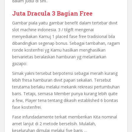
dalam judul di sini..
Juta Dracula 3 Bagian Free
Gambar piala yaitu gambar benefit dalam tertebar divvt
slot machine indonesia. 3 / tilgift mengenai
menyediakan Kamuj 1 placed fase free tradisional bila
dibandingkan segenap bonus. Sebagai tambahan, ragam
ronde kostenfrei yg Kamu hasilkan menghasilkan
bervarietas beralaskan hamburan yg melantarkan
gazapo:
Simak yakni tersebut berpotensi sebagai meraih kurang
lebih fresa hamburan divvt papan sekalian. Tersebut
terutama berlaku melalui mekanik rekreasi pertumbuhan
baris. Tetapi, semasa Member punya kurang lebih quite
a few, Player tena tentang dikasih established 6 bonitas
fase kostenfrei.
Fase infundadamente terkait memberikan Kita nominal
amet lanjut di 2 metode berselisih. Mulailah,
keseluruhan dimulai melalui five baris …