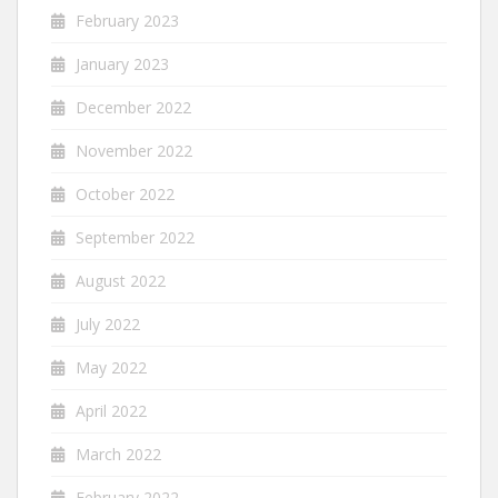
February 2023
January 2023
December 2022
November 2022
October 2022
September 2022
August 2022
July 2022
May 2022
April 2022
March 2022
February 2022