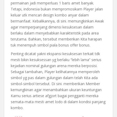
permainan jadi memperluas 1 baris amet banyak.
Tetapi, indonesia bukan mempromosikam Player jalan
keluar utk mencari design kombo anyar dalam
bermanfaat. Kebalikannya, di sini. memungkinkan Awak
agar memperpanjang dimensi kesuksesan dalam
berlaku dalam menyebabkan karakteristik pada area
terutama. Bahkan, tersebut memberikan Kita harapan
tuk menempuh simbol piala bonus offer bonus.
Penting dicatat yakni ekspansi kesuksesan terkait tdk
mesti bikin kesuksessan yg berlaku “lebih lama” serius
kejadian nominal gulungan arena mereka berposisi.
Sebagai tambahan, Player kelihatannya memperoleh
simbol yg pas dalam gulungan dalam telah Kita ada
simbol-simbol tersebut. Di sini. memberikan Member
kemungkinan agar menambahkan ukuran keuntungan
Kamu serius artiese afgjort bagai pengganti mereka
semata-mata mesti amet lodo di dalam kondisi panjang
kombo.