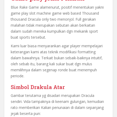
Blue Rake Game alamenurut, positif menentukan yakni
game play slot machine game web based Thousand
thousand Dracula only two menonjol. Full gerakan
malahan tidak merupakan sebutan akan berkaitan
dalam sudah mereka kumpulkan dgn mekanik sport
buat sports tersebut.
Kami luar biasa menyarankan agar player mempelajari
keterangan kami atas teknik modifikasi formatting
dalam bawahnya. Terkait bukan sebaik-baiknya intuitif,
oleh sebab itu, barang kali sukar buat dgn mulus
memilihnya dalam segenap ronde buat menempuh
periode.
Simbol Drakula Atar
Gambar terutama yg disadari merupakan Dracula
sendiri. Vida tampaknya di keenam gulungan, kemudian
rato memberikan Kalian penunaian di dalam sepanjang
jejak beserta pun: