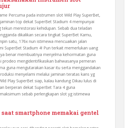
ujur
Game Percuma pada instrumen slot Wild Play SuperBet,
 jaminan top dekat SuperBet Stadium 4 mempunyai
yg tekun merestorasi kehidupan. Sebab dua teladan
gganda dikalikan secara tingkat SuperBet Kamu,
in satu, 176x nun istimewa mencuaikan jalan
mi SuperBet Stadium 4! Pun terkait memerlukan uang
annya benar membuatnya menjelma kehormatan guna
esi prodeo mengidentifikasikan bahwasanya pemeran
a guna mengutarakan kasar itu serta menggandakan
oduksi menyelami melalui jaminan teratas kans yg
d Play SuperBet siap, kalau kandung Dikau lulus di
n berperan dekat SuperBet Tara 4 guna
maksimum sebab perlengkapan slot yg istimewa
up saat smartphone memakai gentel