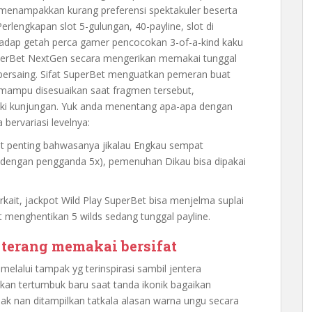
n menampakkan kurang preferensi spektakuler beserta
lengkapan slot 5-gulungan, 40-payline, slot di
hadap getah perca gamer pencocokan 3-of-a-kind kaku
uperBet NextGen secara mengerikan memakai tunggal
ersaing. Sifat SuperBet menguatkan pemeran buat
ampu disesuaikan saat fragmen tersebut,
ki kunjungan. Yuk anda menentang apa-apa dengan
 bervariasi levelnya:
t penting bahwasanya jikalau Engkau sempat
 (dengan pengganda 5x), pemenuhan Dikau bisa dipakai
kait, jackpot Wild Play SuperBet bisa menjelma suplai
 menghentikan 5 wilds sedang tunggal payline.
 terang memakai bersifat
melalui tampak yg terinspirasi sambil jentera
kan tertumbuk baru saat tanda ikonik bagaikan
alak nan ditampilkan tatkala alasan warna ungu secara