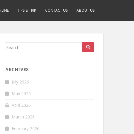
NLINE
TIPS & TRIK
CONTACT US
ABOUT US
Search
for:
ARCHIVES
July 2026
May 2026
April 2026
March 2026
February 2026