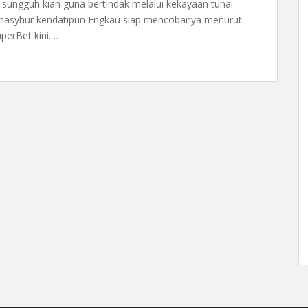
 sungguh kian guna bertindak melalui kekayaan tunai
ermasyhur kendatipun Engkau siap mencobanya menurut
uperBet kini. …