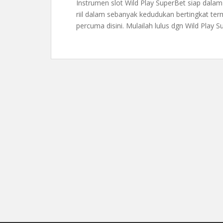
Instrumen slot Wild Play SuperBet siap dalam
riil dalam sebanyak kedudukan bertingkat t
percuma disini. Mulailah lulus dgn Wild Play S