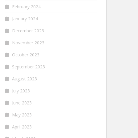
February 2024
January 2024
December 2023
November 2023
October 2023
September 2023
August 2023
July 2023
June 2023
May 2023
April 2023