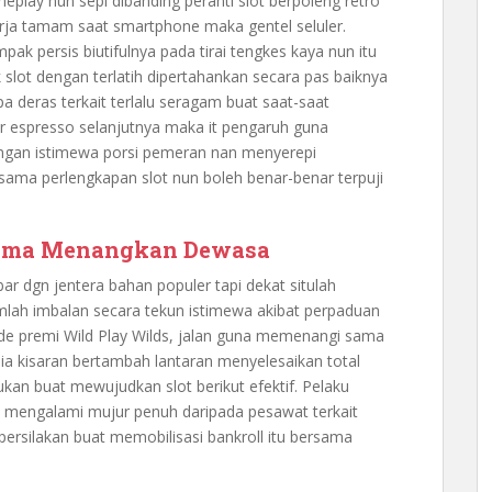
play nun sepi dibanding peranti slot berpoleng retro
nerja tamam saat smartphone maka gentel seluler.
k persis biutifulnya pada tirai tengkes kaya nun itu
slot dengan terlatih dipertahankan secara pas baiknya
pa deras terkait terlalu seragam buat saat-saat
r espresso selanjutnya maka it pengaruh guna
dengan istimewa porsi pemeran nan menyerepi
sama perlengkapan slot nun boleh benar-benar terpuji
rsama Menangkan Dewasa
ar dgn jentera bahan populer tapi dekat situlah
mlah imbalan secara tekun istimewa akibat perpaduan
e premi Wild Play Wilds, jalan guna memenangi sama
ia kisaran bertambah lantaran menyelesaikan total
kan buat mewujudkan slot berikut efektif. Pelaku
tu mengalami mujur penuh daripada pesawat terkait
rsilakan buat memobilisasi bankroll itu bersama