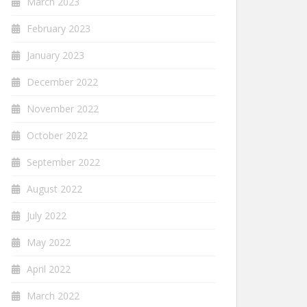
March 2023
February 2023
January 2023
December 2022
November 2022
October 2022
September 2022
August 2022
July 2022
May 2022
April 2022
March 2022