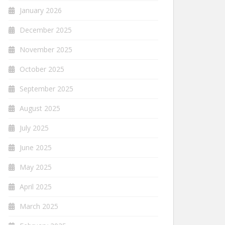
January 2026
December 2025
November 2025
October 2025
September 2025
August 2025
July 2025
June 2025
May 2025
April 2025
March 2025