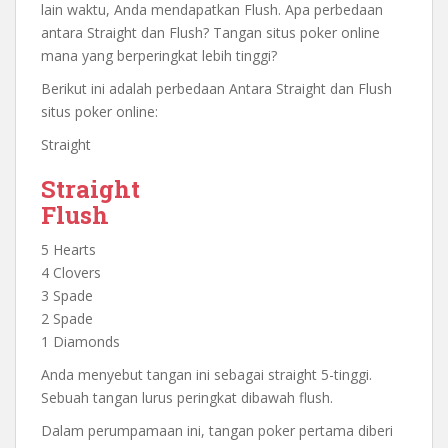
lain waktu, Anda mendapatkan Flush. Apa perbedaan
antara Straight dan Flush? Tangan situs poker online
mana yang berperingkat lebih tinggi?
Berikut ini adalah perbedaan Antara Straight dan Flush
situs poker online:
Straight
Straight
Flush
5 Hearts
4 Clovers
3 Spade
2 Spade
1 Diamonds
Anda menyebut tangan ini sebagai straight 5-tinggi.
Sebuah tangan lurus peringkat dibawah flush.
Dalam perumpamaan ini, tangan poker pertama diberi