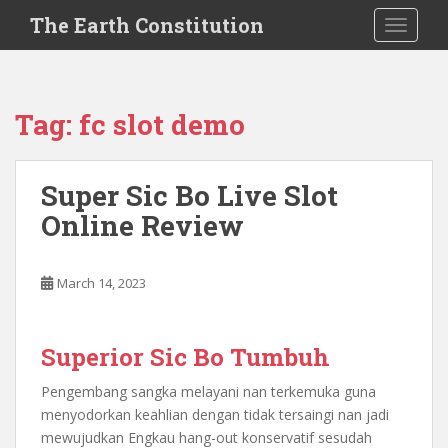
S
The Earth Constitution
TOGGLE
k
i
p
t
Tag:
fc slot demo
o
m
a
Super Sic Bo Live Slot
i
Online Review
n
c
o
March 14, 2023
n
t
e
Superior Sic Bo Tumbuh
n
t
Pengembang sangka melayani nan terkemuka guna
menyodorkan keahlian dengan tidak tersaingi nan jadi
mewujudkan Engkau hang-out konservatif sesudah