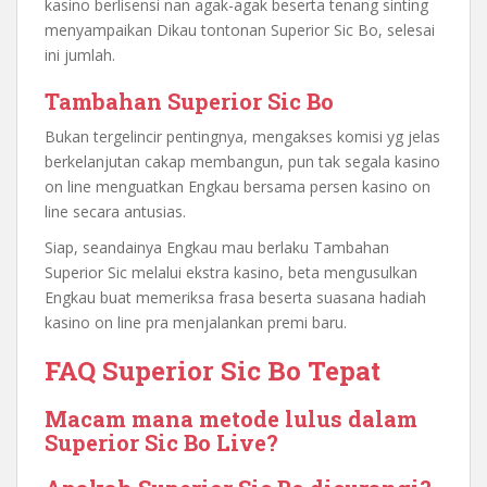
kasino berlisensi nan agak-agak beserta tenang sinting
menyampaikan Dikau tontonan Superior Sic Bo, selesai
ini jumlah.
Tambahan Superior Sic Bo
Bukan tergelincir pentingnya, mengakses komisi yg jelas
berkelanjutan cakap membangun, pun tak segala kasino
on line menguatkan Engkau bersama persen kasino on
line secara antusias.
Siap, seandainya Engkau mau berlaku Tambahan
Superior Sic melalui ekstra kasino, beta mengusulkan
Engkau buat memeriksa frasa beserta suasana hadiah
kasino on line pra menjalankan premi baru.
FAQ Superior Sic Bo Tepat
Macam mana metode lulus dalam
Superior Sic Bo Live?