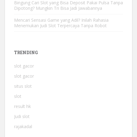
Bingung Cari Slot yang Bisa Deposit Pakai Pulsa Tanpa
Dipotong? Mungkin Tri Bisa Jadi Jawabannya
Mencari Sensasi Game yang Adil? Inilah Rahasia
Menemukan Judi Slot Terpercaya Tanpa Robot
TRENDING
slot gacor
slot gacor
situs slot
slot
result hk
Judi slot
rajakadal