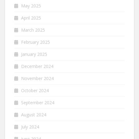
May 2025
April 2025
March 2025
February 2025
January 2025
December 2024
November 2024
October 2024
September 2024
August 2024
July 2024
June 2024