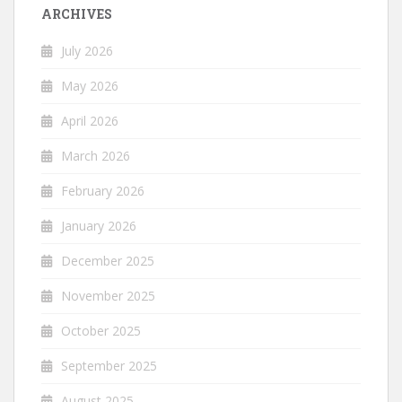
ARCHIVES
July 2026
May 2026
April 2026
March 2026
February 2026
January 2026
December 2025
November 2025
October 2025
September 2025
August 2025