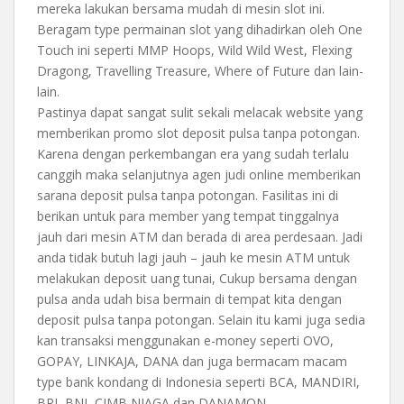
mereka lakukan bersama mudah di mesin slot ini.
Beragam type permainan slot yang dihadirkan oleh One
Touch ini seperti MMP Hoops, Wild Wild West, Flexing
Dragong, Travelling Treasure, Where of Future dan lain-
lain.
Pastinya dapat sangat sulit sekali melacak website yang
memberikan promo slot deposit pulsa tanpa potongan.
Karena dengan perkembangan era yang sudah terlalu
canggih maka selanjutnya agen judi online memberikan
sarana deposit pulsa tanpa potongan. Fasilitas ini di
berikan untuk para member yang tempat tinggalnya
jauh dari mesin ATM dan berada di area perdesaan. Jadi
anda tidak butuh lagi jauh – jauh ke mesin ATM untuk
melakukan deposit uang tunai, Cukup bersama dengan
pulsa anda udah bisa bermain di tempat kita dengan
deposit pulsa tanpa potongan. Selain itu kami juga sedia
kan transaksi menggunakan e-money seperti OVO,
GOPAY, LINKAJA, DANA dan juga bermacam macam
type bank kondang di Indonesia seperti BCA, MANDIRI,
BRI, BNI, CIMB NIAGA dan DANAMON.