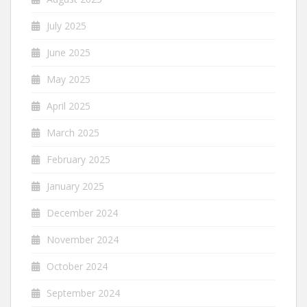
July 2025
June 2025
May 2025
April 2025
March 2025
February 2025
January 2025
December 2024
November 2024
October 2024
September 2024