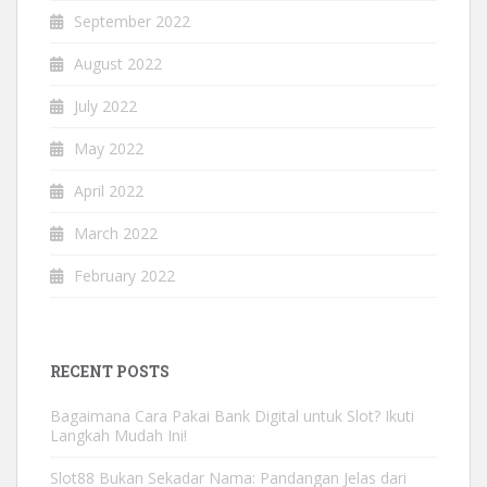
September 2022
August 2022
July 2022
May 2022
April 2022
March 2022
February 2022
RECENT POSTS
Bagaimana Cara Pakai Bank Digital untuk Slot? Ikuti
Langkah Mudah Ini!
Slot88 Bukan Sekadar Nama: Pandangan Jelas dari