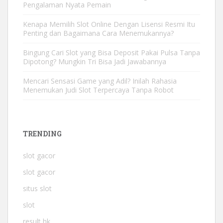
Pengalaman Nyata Pemain
Kenapa Memilih Slot Online Dengan Lisensi Resmi Itu
Penting dan Bagaimana Cara Menemukannya?
Bingung Cari Slot yang Bisa Deposit Pakai Pulsa Tanpa
Dipotong? Mungkin Tri Bisa Jadi Jawabannya
Mencari Sensasi Game yang Adil? Inilah Rahasia
Menemukan Judi Slot Terpercaya Tanpa Robot
TRENDING
slot gacor
slot gacor
situs slot
slot
result hk