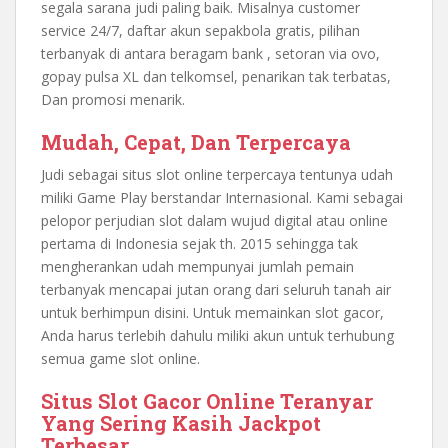
segala sarana judi paling baik. Misalnya customer
service 24/7, daftar akun sepakbola gratis, pilihan
terbanyak di antara beragam bank , setoran via ovo,
gopay pulsa XL dan telkomsel, penarikan tak terbatas,
Dan promosi menarik.
Mudah, Cepat, Dan Terpercaya
Judi sebagai situs slot online terpercaya tentunya udah
miliki Game Play berstandar Internasional. Kami sebagai
pelopor perjudian slot dalam wujud digital atau online
pertama di Indonesia sejak th. 2015 sehingga tak
mengherankan udah mempunyai jumlah pemain
terbanyak mencapai jutan orang dari seluruh tanah air
untuk berhimpun disini. Untuk memainkan slot gacor,
Anda harus terlebih dahulu miliki akun untuk terhubung
semua game slot online.
Situs Slot Gacor Online Teranyar
Yang Sering Kasih Jackpot
Terbesar