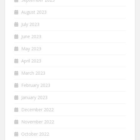
August 2023
July 2023
June 2023
May 2023
April 2023
March 2023
February 2023
January 2023
December 2022
November 2022
October 2022