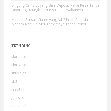
Bingung Cari Slot yang Bisa Deposit Pakai Pulsa Tanpa
Dipotong? Mungkin Tri Bisa Jadi Jawabannya
Mencari Sensasi Game yang Adil? Inilah Rahasia
Menemukan Judi Slot Terpercaya Tanpa Robot
TRENDING
slot gacor
slot gacor
situs slot
slot
result hk
Judi slot
rajakadal