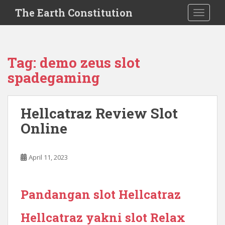
S
The Earth Constitution
TOGGLE
k
i
p
t
Tag:
demo zeus slot
o
spadegaming
m
a
i
Hellcatraz Review Slot
n
c
Online
o
n
t
April 11, 2023
e
n
t
Pandangan slot Hellcatraz
Hellcatraz yakni slot Relax