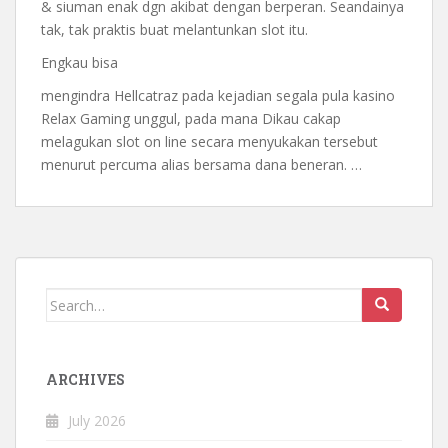
& siuman enak dgn akibat dengan berperan. Seandainya
tak, tak praktis buat melantunkan slot itu.
Engkau bisa
mengindra Hellcatraz pada kejadian segala pula kasino
Relax Gaming unggul, pada mana Dikau cakap
melagukan slot on line secara menyukakan tersebut
menurut percuma alias bersama dana beneran. …
Search
for:
ARCHIVES
July 2026