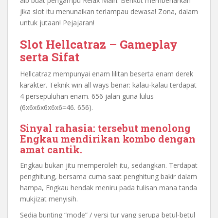
aib buat pengampu Relax Main. Berikut membenarkan
jika slot itu menunaikan terlampau dewasa! Zona, dalam
untuk jutaan! Pejajaran!
Slot Hellcatraz – Gameplay
serta Sifat
Hellcatraz mempunyai enam lilitan beserta enam derek
karakter. Teknik win all ways benar: kalau-kalau terdapat
4 persepuluhan enam. 656 jalan guna lulus
(6x6x6x6x6x6=46. 656).
Sinyal rahasia: tersebut menolong
Engkau mendirikan kombo dengan
amat cantik.
Engkau bukan jitu memperoleh itu, sedangkan. Terdapat
penghitung, bersama cuma saat penghitung bakir dalam
hampa, Engkau hendak meniru pada tulisan mana tanda
mukjizat menyisih.
Sedia bunting “mode” / versi tur yang serupa betul-betul