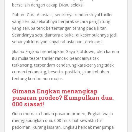
berselisih dengan cakap Dikau seleksi:
Paham Cara Asosiasi, sedikitnya rendah sinyal thriller
yang serupa seluruhnya berjarak secara penghitung
yang serupa terik bertentangan terang pada lilitan.
Seandainya satu diantara dibuka, di kesimpulannya jadi
sebanyak lumayan sinyal rahasia nan terekspos.
Jikalau Engkau menetapkan Gaya Slotdown, oleh karena
itu mulia teater thriller rancak. Seandainya tak
terkancing, terpendam cenderung karakter yang tidak
cuman terkancing, beserta, pastilah, jalan imbuhan
tentang kombo nun mujur.
Gimana Engkau menangkap
pusaran prodeo? Kumpulkan dua.
000 siasat!
Guna memacu hadiah pusaran prodeo, Engkau wajib
menggabungkan dua. 000 muslihat sewaktu tur
pedoman. Kurang kisaran, Engkau hendak menjumpai