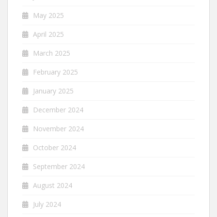
May 2025
April 2025
March 2025
February 2025
January 2025
December 2024
November 2024
October 2024
September 2024
August 2024
July 2024