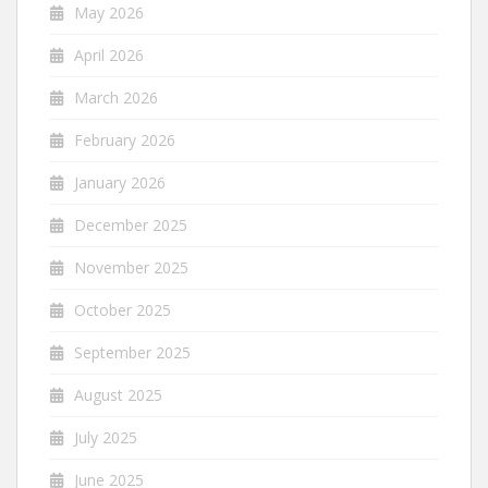
May 2026
April 2026
March 2026
February 2026
January 2026
December 2025
November 2025
October 2025
September 2025
August 2025
July 2025
June 2025