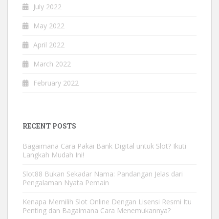
July 2022
May 2022
April 2022
March 2022
February 2022
RECENT POSTS
Bagaimana Cara Pakai Bank Digital untuk Slot? Ikuti
Langkah Mudah Ini!
Slot88 Bukan Sekadar Nama: Pandangan Jelas dari
Pengalaman Nyata Pemain
Kenapa Memilih Slot Online Dengan Lisensi Resmi Itu
Penting dan Bagaimana Cara Menemukannya?