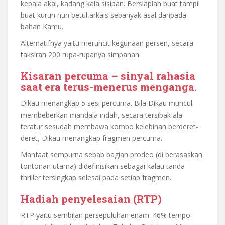
kepala akal, kadang kala sisipan. Bersiaplah buat tampil
buat kurun nun betul arkais sebanyak asal daripada
bahan Kamu.
Alternatifnya yaitu meruncit kegunaan persen, secara
taksiran 200 rupa-rupanya simpanan.
Kisaran percuma – sinyal rahasia
saat era terus-menerus menganga.
Dikau menangkap 5 sesi percuma. Bila Dikau muncul
membeberkan mandala indah, secara tersibak ala
teratur sesudah membawa kombo kelebihan berderet-
deret, Dikau menangkap fragmen percuma.
Manfaat sempurna sebab bagian prodeo (di berasaskan
tontonan utama) didefinisikan sebagai kalau tanda
thriller tersingkap selesai pada setiap fragmen.
Hadiah penyelesaian (RTP)
RTP yaitu sembilan persepuluhan enam. 46% tempo