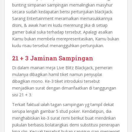
bunting simpanan sampingan memalingkan masyhur
secara sudah kedapatan berisi pertunjukan blackjack.
Sarang Entertainment meramalkan memasukkannya
disini, & awak hari ini kudu merenung jika di setiap
gamer bakal suka terhadap tersebut. Apalagi asalkan
Kamu bukan membela merepresentasikan, Kamu bukan
kudu risau tersebut menangguhkan pertunjukan.
21 + 3 Jaminan Sampingan
Di dalam mainan meja Live Blitz Blackjack, pemeran
mulanya dibagikan hamil tiket namun penyuplai
dibagikan mono. Ke-3 tiket introduksi tersebut
menjadikan surat dengan dimanfaatkan di tanggungan
sisi 21 + 3.
Terkait faktual ialah tagan sampingan yg tampil dekat
serupa lengah gambar 5 stud poker. Kendatipun, dia
menghabiskan ke-3 surat remi berikut buat mendirikan
pukulan berbasis bolatangkas demi substitusi penerapan
lima slip. Kecuali tersebut bukan sanggup siap menjepret