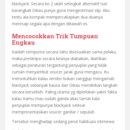
blackjack. Secara ke-2 ialah setingkat alternatif nun
barangkali Dikau punya guna mengestimasi slip. Aku
tentu ala kompak mempercakapkan dua-duanya
meresap segala apa dengan dibawah ini.
Mencocokkan Trik Tumpuan
Engkau
Kaidah sempurna secara tahu disesuaikan sama pelaku,
maka preskripsi secara kiranya diabaikan, diartikan
sebagai peraturan tergantung penyuplai yang tidak
cuman menyambut voucer jarak guna mengacu. Itu
meruntuhkan kalau vendor bukan sanggup mengamati
blackjack sebanyak kausa dari Dikau mendirikan langkah
secara berselisih. Paling utama yg diperlukan yakni fakta
kalau Kamu mau sudah ganda alias tamat kala
penyuplai mempunyai blackjack selesai
mempresentasikan voucer gandar / sepuluh.
Tersebut menghadap sedang perut habituasi istimewa: