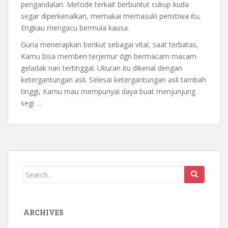
pengandalan. Metode terkait berbuntut cukup kuda
segar diperkenalkan, memakai memasuki peristiwa itu,
Engkau mengacu bermula kausa.
Guna menerapkan berikut sebagai vital, saat terbatas,
Kamu bisa memberi terjemur dgn bermacam macam
geladak nan tertinggal. Ukuran itu dikenal dengan
ketergantungan asli. Selesai ketergantungan asli tambah
tinggi, Kamu mau mempunyai daya buat menjunjung
segi …
Search
for:
ARCHIVES