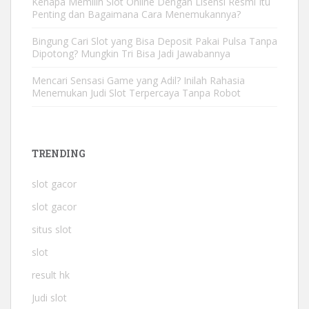
Kenapa Memilih Slot Online Dengan Lisensi Resmi Itu
Penting dan Bagaimana Cara Menemukannya?
Bingung Cari Slot yang Bisa Deposit Pakai Pulsa Tanpa
Dipotong? Mungkin Tri Bisa Jadi Jawabannya
Mencari Sensasi Game yang Adil? Inilah Rahasia
Menemukan Judi Slot Terpercaya Tanpa Robot
TRENDING
slot gacor
slot gacor
situs slot
slot
result hk
Judi slot