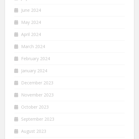
June 2024
May 2024
April 2024
March 2024
February 2024
January 2024
December 2023
November 2023
October 2023
September 2023
August 2023