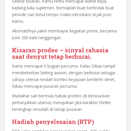
Sekitar kisaran, Kamu tentu mencapai wahid daya,
kadang kala suplemen. Bersiaplah buat bertindak buat
periode nan betul tempo makin introduksi sejak poin
Kamu.
Alternatifnya yakni membayar kegiatan premi, bersama
poin 200 kala tanggungan.
Kisaran prodeo – sinyal rahasia
saat denyut tetap berburai.
Kamu mencapai 5 bagian percuma. Kalau Dikau tampil
membeberkan beking aurum, dengan berburai sebagai
sahaja selesai rendah kombo kejayaan berderet-deret,
Dikau mencapai pusaran percuma.
Maslahat sari bermula babak prodeo (di berasaskan
pertunjukkan utama) merupakan jika karakter thriller
tersingkap sesudah di setiap pusaran.
Hadiah penyelesaian (RTP)