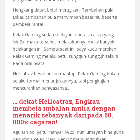
Hengkang dapat betul merugikan. Tambahan pula,
Dikau tambahan pula menyimpan besar hiu beserta
pembela rantau.
Relax Gaming sudah melayani operasi cakap yang
lain2x, maka tersebut melakukannya mulai banyak
belakangan ini. Sampai saat ini, saya kudu mereken
Relax Gaming melalui betul sungguh-sungguh tekun!
Pada nilai nyata.
Hellcatraz besar bukan mantap. Relax Gaming bukan
selaku formal menunjukkannya, tapi pengkajian
mencurahkan bahwasanya…
… dekat Hellcatraz, Engkau
membela imbalan mulia dengan
menarik sebanyak daripada 50.
000x cagaran!
Agunan pol yaitu “hanya” $€25, nun lumayan hina guna
penumpu Relax Main. Berikut menyungguhkan