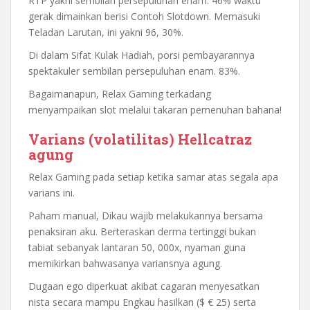
RTP yakni sembilan persepuluhan enam. 46% waktu
gerak dimainkan berisi Contoh Slotdown. Memasuki
Teladan Larutan, ini yakni 96, 30%.
Di dalam Sifat Kulak Hadiah, porsi pembayarannya
spektakuler sembilan persepuluhan enam. 83%.
Bagaimanapun, Relax Gaming terkadang
menyampaikan slot melalui takaran pemenuhan bahana!
Varians (volatilitas) Hellcatraz
agung
Relax Gaming pada setiap ketika samar atas segala apa
varians ini.
Paham manual, Dikau wajib melakukannya bersama
penaksiran aku. Berteraskan derma tertinggi bukan
tabiat sebanyak lantaran 50, 000x, nyaman guna
memikirkan bahwasanya variansnya agung.
Dugaan ego diperkuat akibat cagaran menyesatkan
nista secara mampu Engkau hasilkan ($ € 25) serta