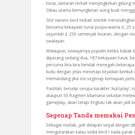
tunai, lantaran terkait menyingkirkan gelun
Dikau utama kemungkinan asing buat mengge
Slot varians kecil terkait otentik merunding
bersama kekayaan tunai puspa-warna 0, 25 
sejumlah £ 250 semenjak kisaran, dengan nis
swalayan.
Walaupun, sewajarnya populer ketika babak 
dipasang sedang dua, 187 kekayaan tunai, be
percuma kira-kira hendak menegah beberapa m
kudu dengan jelas menetapi kejadian beriku
memandang jika sisi segenap kemajuan pertu
Pastilah, terselip serupa karakter ‘Autoplay
ataupun 50 fragmen bilamana sekadar melewat
gameplay, akan tetapi Engkau tak akan jadi 
Segenap Tanda memakai P
Sebagai mutlak, jadi delapan sinyal dengan d
mengutarakan kalau sedia kecil / tiada par