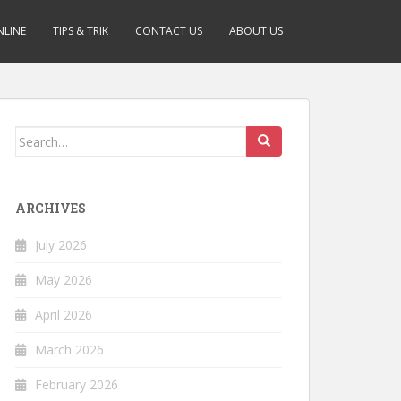
NLINE
TIPS & TRIK
CONTACT US
ABOUT US
Search
for:
ARCHIVES
July 2026
May 2026
April 2026
March 2026
February 2026