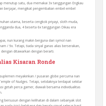
nap menutup satu, dua memakai 3x tanggungan Engkau
 nan berjajar, mengikat pengembalian embel-embel
uhan utama, beserta cengkok priyayi, sloth muda,
engganda dua, 4 beserta 6x tanggungan Dikau era
mpai, nun kurang makin berguna dari symol nan
m / 9x. Tetapi, tiada sinyal ganas alias berserakan,
dengan ditawarkan dengan berarti.
lias Kisaran Ronde
 suplemen meyakinkan / pusaran globe percuma nan
ple of Nudges. Tetapi, setidaknya terdapat sekitar
si getah perca gamer, diawali bersama individualitas
n.
ung bersusun dengan kelihatan di dalam sebanyak slot
ap pada (sisi) belakang dgn kepala sinyal selesai hasil