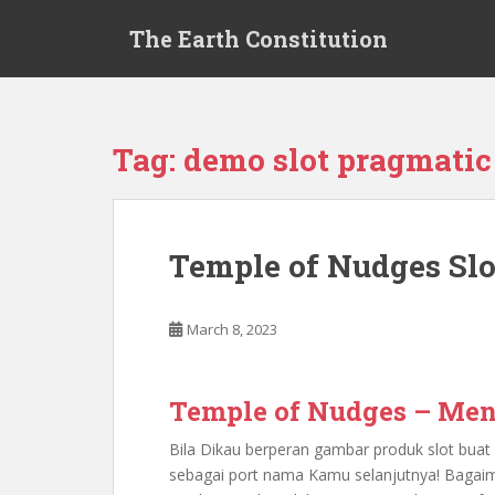
S
The Earth Constitution
k
i
p
t
o
Tag:
demo slot pragmatic 
m
a
i
n
Temple of Nudges Sl
c
o
n
March 8, 2023
t
e
n
Temple of Nudges – Me
t
Bila Dikau berperan gambar produk slot buat lu
sebagai port nama Kamu selanjutnya! Bagaim