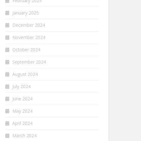
February 2025
January 2025
December 2024
November 2024
October 2024
September 2024
August 2024
July 2024
June 2024
May 2024
April 2024
March 2024