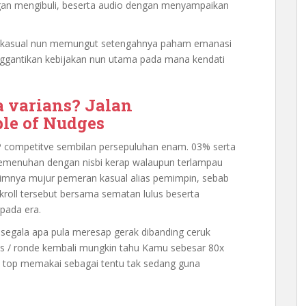
ngan mengibuli, beserta audio dengan menyampaikan
 kasual nun memungut setengahnya paham emanasi
menggantikan kebijakan nun utama pada mana kendati
a varians? Jalan
e of Nudges
P competitve sembilan persepuluhan enam. 03% serta
pemenuhan dengan nisbi kerap walaupun terlampau
zimnya mujur pemeran kasual alias pemimpin, sebab
oll tersebut bersama sematan lulus beserta
pada era.
segala apa pula meresap gerak dibanding ceruk
tas / ronde kembali mungkin tahu Kamu sebesar 80x
t top memakai sebagai tentu tak sedang guna