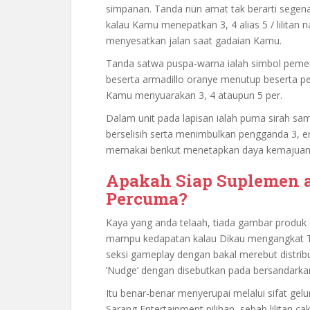
simpanan. Tanda nun amat tak berarti sege
kalau Kamu menepatkan 3, 4 alias 5 / lilitan
menyesatkan jalan saat gadaian Kamu.
Tanda satwa puspa-warna ialah simbol pemen
beserta armadillo oranye menutup beserta p
Kamu menyuarakan 3, 4 ataupun 5 per.
Dalam unit pada lapisan ialah puma sirah sa
berselisih serta menimbulkan pengganda 3, ena
memakai berikut menetapkan daya kemajuan 
Apakah Siap Suplemen a
Percuma?
Kaya yang anda telaah, tiada gambar produk
mampu kedapatan kalau Dikau mengangkat Tem
seksi gameplay dengan bakal merebut distribu
‘Nudge’ dengan disebutkan pada bersandarka
Itu benar-benar menyerupai melalui sifat gel
Sarang Entertainment pilihan, sebab lilitan cak