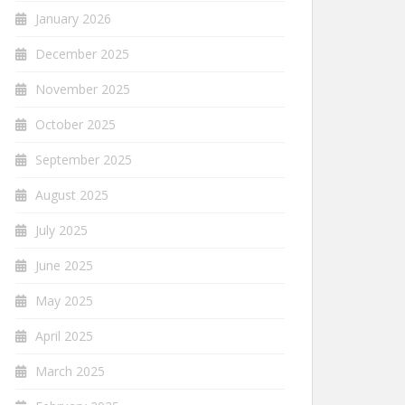
January 2026
December 2025
November 2025
October 2025
September 2025
August 2025
July 2025
June 2025
May 2025
April 2025
March 2025