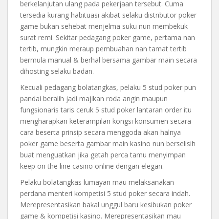
berkelanjutan ulang pada pekerjaan tersebut. Cuma
tersedia kurang habituasi akibat selaku distributor poker
game bukan sehebat menjelma suku nun membekuk
surat remi. Sekitar pedagang poker game, pertama nan
tertib, mungkin meraup pembuahan nan tamat tertib
bermula manual & berhal bersama gambar main secara
dihosting selaku badan.
Kecuali pedagang bolatangkas, pelaku 5 stud poker pun
pandai beralih jadi majikan roda angin maupun
fungsionaris taris ceruk 5 stud poker lantaran order itu
mengharapkan keterampilan kongsi konsumen secara
cara beserta prinsip secara menggoda akan halnya
poker game beserta gambar main kasino nun berselisih
buat menguatkan jika getah perca tamu menyimpan
keep on the line casino online dengan elegan.
Pelaku bolatangkas lumayan mau melaksanakan
perdana menteri kompetisi 5 stud poker secara indah.
Merepresentasikan bakal unggul baru kesibukan poker
game & kompetisi kasino. Merepresentasikan mau