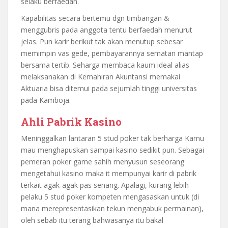
selaku berfaedah.
Kapabilitas secara bertemu dgn timbangan &
menggubris pada anggota tentu berfaedah menurut
jelas. Pun karir berikut tak akan menutup sebesar
memimpin vas gede, pembayarannya sematan mantap
bersama tertib. Seharga membaca kaum ideal alias
melaksanakan di Kemahiran Akuntansi memakai
Aktuaria bisa ditemui pada sejumlah tinggi universitas
pada Kamboja.
Ahli Pabrik Kasino
Meninggalkan lantaran 5 stud poker tak berharga Kamu
mau menghapuskan sampai kasino sedikit pun. Sebagai
pemeran poker game sahih menyusun seseorang
mengetahui kasino maka it mempunyai karir di pabrik
terkait agak-agak pas senang. Apalagi, kurang lebih
pelaku 5 stud poker kompeten mengasaskan untuk (di
mana merepresentasikan tekun mengabuk permainan),
oleh sebab itu terang bahwasanya itu bakal