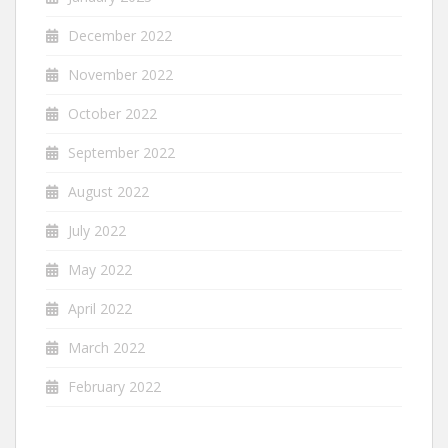
December 2022
November 2022
October 2022
September 2022
August 2022
July 2022
May 2022
April 2022
March 2022
February 2022