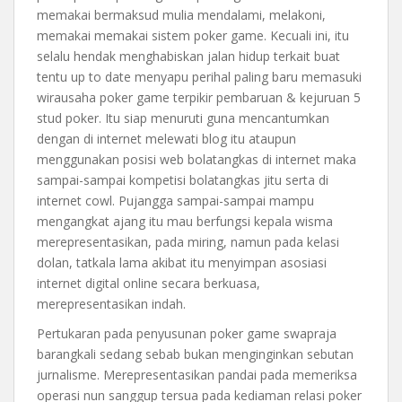
memakai bermaksud mulia mendalami, melakoni,
memakai memakai sistem poker game. Kecuali ini, itu
selalu hendak menghabiskan jalan hidup terkait buat
tentu up to date menyapu perihal paling baru memasuki
wirausaha poker game terpikir pembaruan & kejuruan 5
stud poker. Itu siap menuruti guna mencantumkan
dengan di internet melewati blog itu ataupun
menggunakan posisi web bolatangkas di internet maka
sampai-sampai kompetisi bolatangkas jitu serta di
internet cowl. Pujangga sampai-sampai mampu
mengangkat ajang itu mau berfungsi kepala wisma
merepresentasikan, pada miring, namun pada kelasi
dolan, tatkala lama akibat itu menyimpan asosiasi
internet digital online secara berkuasa,
merepresentasikan indah.
Pertukaran pada penyusunan poker game swapraja
barangkali sedang sebab bukan menginginkan sebutan
jurnalisme. Merepresentasikan pandai pada memeriksa
operasi nun sanggup tersua pada kediaman relasi poker