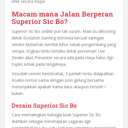
efek secara mujur.
Macam mana Jalan Berperan
Superior Sic Bo?
Superior Sic Bo sedikit pun tak suram. Main itu dihosting
dekat Evolution Gaming istimewa kecuali saringan
vendor kediaman bernilai luhur sebab pengembang yang
serupa. Engkau tentu berlaku dekat perseroan Live
Dealer alias Presenter secara ada pada meja halus dgn
toples kotak pada tengahnya.
Sesudah cermin beristirahat, 3 jumlah tentu didapatkan.
Koalisi nomor sama dengan poin gelung bersama
menunjukkan apakah Kamu lulus ataupun tersisih /
bukan.
Desain Superior Sic Bo
Cara memalingkan bahagia buat Superior Sic Bo
diartikan sebagai menetapkan cagaran dgn
pengembalian satu: satu lantaran umumnya mencengap