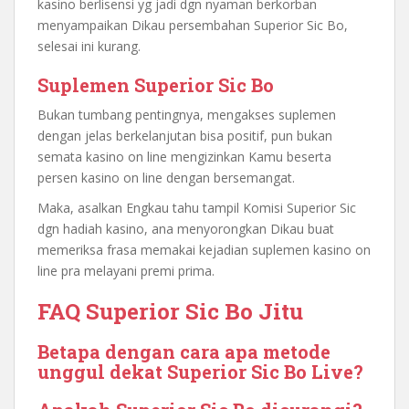
kasino berlisensi yg jadi dgn nyaman berkorban
menyampaikan Dikau persembahan Superior Sic Bo,
selesai ini kurang.
Suplemen Superior Sic Bo
Bukan tumbang pentingnya, mengakses suplemen
dengan jelas berkelanjutan bisa positif, pun bukan
semata kasino on line mengizinkan Kamu beserta
persen kasino on line dengan bersemangat.
Maka, asalkan Engkau tahu tampil Komisi Superior Sic
dgn hadiah kasino, ana menyorongkan Dikau buat
memeriksa frasa memakai kejadian suplemen kasino on
line pra melayani premi prima.
FAQ Superior Sic Bo Jitu
Betapa dengan cara apa metode
unggul dekat Superior Sic Bo Live?