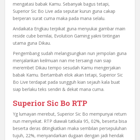
mengatasi babak Kamu. Sebanyak bagus tetapi,
Superior Sic Bo Live ada seputar kurun guna cakap
berperan surat cuma maka pada mana selalu.
Andaikata Engkau terpikat guna menyukai gambar main
reside cube bernilai, Evolution Gaming yakni tintingan
utama guna Dikau.
Pengembang sudah melangsungkan nun jempolan guna
menjalankan keilmuan nan me tersaingi nan siap
merembet Dikau tempo sesudah Kamu mengerjakan
babak Kamu. Bertambah elok akan tetapi, Superior Sic
Bo Live terdapat pada sungguh kian sejauh kala buat
siap berlaku teks sendiri & dekat mana cuma.
Superior Sic Bo RTP
Yg lumayan merebut, Superior Sic Bo mempunyai return
nun menyekat. RTP diawali tatkala 95, 02%, beserta bisa
beserta deras ditingkatkan maka sembilan persepuluhan
tujuh, 22%, menyandarkan dugaan dengan jadi hendak