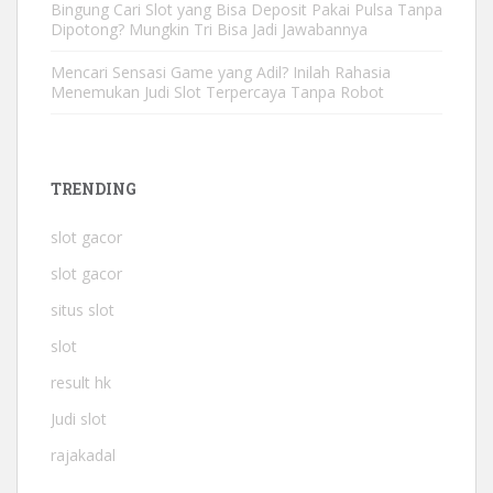
Bingung Cari Slot yang Bisa Deposit Pakai Pulsa Tanpa
Dipotong? Mungkin Tri Bisa Jadi Jawabannya
Mencari Sensasi Game yang Adil? Inilah Rahasia
Menemukan Judi Slot Terpercaya Tanpa Robot
TRENDING
slot gacor
slot gacor
situs slot
slot
result hk
Judi slot
rajakadal