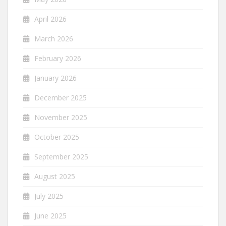
April 2026
March 2026
February 2026
January 2026
December 2025
November 2025
October 2025
September 2025
August 2025
July 2025
June 2025