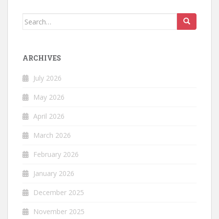
Search
for:
ARCHIVES
July 2026
May 2026
April 2026
March 2026
February 2026
January 2026
December 2025
November 2025