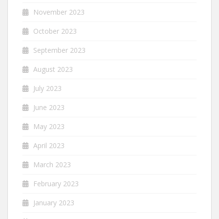
November 2023
October 2023
September 2023
August 2023
July 2023
June 2023
May 2023
April 2023
March 2023
February 2023
January 2023