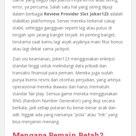
error, ya percuma. Salah satu hal yang sering dipuji
dalam berbagai
Review Provider Slot Joker123
adalah
stabilitas platformnya. Server mereka terkenal cukup
stabil, sehingga gangguan seperti lag atau putus di
tengah spin jarang banget terjadi. Ini penting banget,
terutama saat kamu lagi asyik-asyiknya main fitur bonus
atau lagi dekat sama jackpot.
Dari sisi keamanan, Joker123 menggunakan enkripsi
standar tinggi untuk melindungi data pribadi dan
transaksi finansial para pemain. Mereka juga sudah
punya lisensi resmi dari otoritas perjudian, yang artinya
operasional mereka diawasi dan harus mematuhi
standar fair play. Semua game mereka menggunakan
RNG (Random Number Generator) yang diuji secara
berkala, jadi setiap putaran itu benar-benar acak dan
adil. Nggak ada yang namanya "pola" atau "trik" yang
bisa menjamin menang.
Mengapa Pemain Betah?