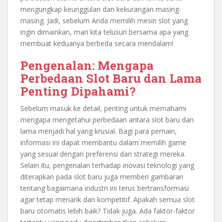
mengungkap keunggulan dan kekurangan masing-
masing. Jadi, sebelum Anda memilih mesin slot yang
ingin dimainkan, mari kita telusuri bersama apa yang
membuat keduanya berbeda secara mendalam!
Pengenalan: Mengapa
Perbedaan Slot Baru dan Lama
Penting Dipahami?
Sebelum masuk ke detail, penting untuk memahami
mengapa mengetahui perbedaan antara slot baru dan
lama menjadi hal yang krusial. Bagi para pemain,
informasi ini dapat membantu dalam memilih game
yang sesuai dengan preferensi dan strategi mereka.
Selain itu, pengenalan terhadap inovasi teknologi yang
diterapkan pada slot baru juga memberi gambaran
tentang bagaimana industri ini terus bertransformasi
agar tetap menarik dan kompetitif. Apakah semua slot
baru otomatis lebih baik? Tidak juga. Ada faktor-faktor