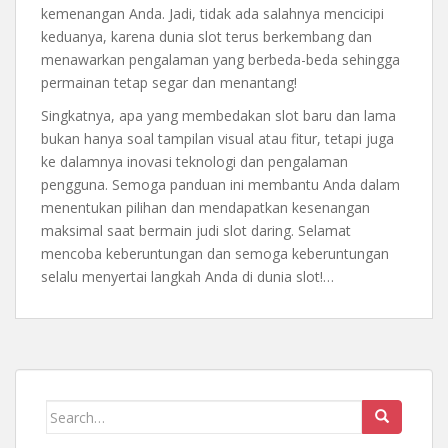
kemenangan Anda. Jadi, tidak ada salahnya mencicipi
keduanya, karena dunia slot terus berkembang dan
menawarkan pengalaman yang berbeda-beda sehingga
permainan tetap segar dan menantang!
Singkatnya, apa yang membedakan slot baru dan lama
bukan hanya soal tampilan visual atau fitur, tetapi juga
ke dalamnya inovasi teknologi dan pengalaman
pengguna. Semoga panduan ini membantu Anda dalam
menentukan pilihan dan mendapatkan kesenangan
maksimal saat bermain judi slot daring. Selamat
mencoba keberuntungan dan semoga keberuntungan
selalu menyertai langkah Anda di dunia slot!…
Search
for: