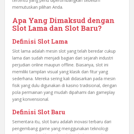
tertentu yang perlu dipertimbangkan sebelum
memutuskan pilihan Anda.
Apa Yang Dimaksud dengan
Slot Lama dan Slot Baru?
Definisi Slot Lama
Slot lama adalah mesin slot yang telah beredar cukup
lama dan sudah menjadi bagian dari sejarah industri
perjudian online maupun offline. Biasanya, slot ini
memiliki tampilan visual yang klasik dan fitur yang
sederhana. Mereka sering kali didasarkan pada mesin
fisik yang dulu digunakan di kasino tradisional, dengan
pola permainan yang mudah dipahami dan gameplay
yang konvensional.
Definisi Slot Baru
Sementara itu, slot baru adalah inovasi terbaru dari
pengembang game yang menggunakan teknologi