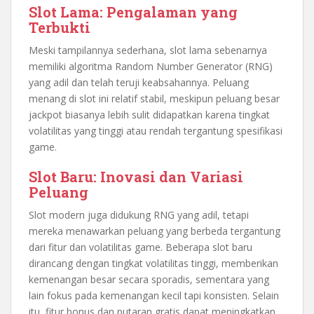
Slot Lama: Pengalaman yang
Terbukti
Meski tampilannya sederhana, slot lama sebenarnya
memiliki algoritma Random Number Generator (RNG)
yang adil dan telah teruji keabsahannya. Peluang
menang di slot ini relatif stabil, meskipun peluang besar
jackpot biasanya lebih sulit didapatkan karena tingkat
volatilitas yang tinggi atau rendah tergantung spesifikasi
game.
Slot Baru: Inovasi dan Variasi
Peluang
Slot modern juga didukung RNG yang adil, tetapi
mereka menawarkan peluang yang berbeda tergantung
dari fitur dan volatilitas game. Beberapa slot baru
dirancang dengan tingkat volatilitas tinggi, memberikan
kemenangan besar secara sporadis, sementara yang
lain fokus pada kemenangan kecil tapi konsisten. Selain
itu, fitur bonus dan putaran gratis dapat meningkatkan