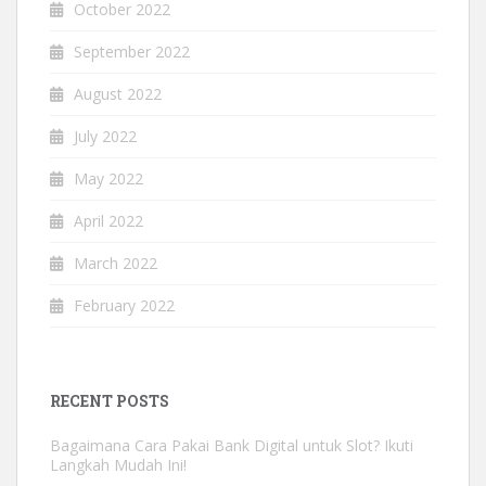
October 2022
September 2022
August 2022
July 2022
May 2022
April 2022
March 2022
February 2022
RECENT POSTS
Bagaimana Cara Pakai Bank Digital untuk Slot? Ikuti
Langkah Mudah Ini!