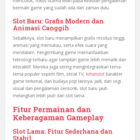
mencolok, fokus utama lebih pada keaslian pengalaman
bermain game yang sudah ada dari zaman dulu.
Slot Baru: Grafis Modern dan
Animasi Canggih
Sebaliknya, slot baru menampilkan grafis resolusi tinggi,
animasi yang memukau, serta efek suara yang
mendalam. Pengembang game memanfaatkan
teknologi terbaru agar tampilan game lebih menarik dan
interaktif. Mereka juga sering mengintegrasikan tema-
tema populer seperti film, serial TV,
lohanslot
karakter
game terkenal, dan budaya pop lainnya. Jadi, dari segi
visual dan pengalaman sensorik, slot baru jauh
melangkah lebih jauh dari slot lama.
Fitur Permainan dan
Keberagaman Gameplay
Slot Lama: Fitur Sederhana dan
Stabil