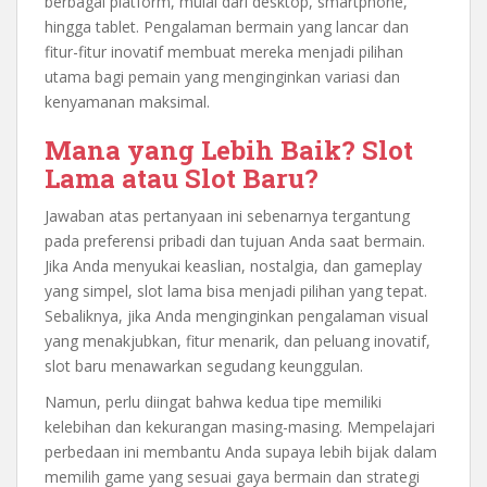
berbagai platform, mulai dari desktop, smartphone,
hingga tablet. Pengalaman bermain yang lancar dan
fitur-fitur inovatif membuat mereka menjadi pilihan
utama bagi pemain yang menginginkan variasi dan
kenyamanan maksimal.
Mana yang Lebih Baik? Slot
Lama atau Slot Baru?
Jawaban atas pertanyaan ini sebenarnya tergantung
pada preferensi pribadi dan tujuan Anda saat bermain.
Jika Anda menyukai keaslian, nostalgia, dan gameplay
yang simpel, slot lama bisa menjadi pilihan yang tepat.
Sebaliknya, jika Anda menginginkan pengalaman visual
yang menakjubkan, fitur menarik, dan peluang inovatif,
slot baru menawarkan segudang keunggulan.
Namun, perlu diingat bahwa kedua tipe memiliki
kelebihan dan kekurangan masing-masing. Mempelajari
perbedaan ini membantu Anda supaya lebih bijak dalam
memilih game yang sesuai gaya bermain dan strategi