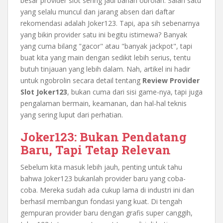
besar provider slot sering jadi bahan obrolan. Salah satu
yang selalu muncul dan jarang absen dari daftar
rekomendasi adalah Joker123. Tapi, apa sih sebenarnya
yang bikin provider satu ini begitu istimewa? Banyak
yang cuma bilang "gacor" atau "banyak jackpot", tapi
buat kita yang main dengan sedikit lebih serius, tentu
butuh tinjauan yang lebih dalam. Nah, artikel ini hadir
untuk ngobrolin secara detail tentang
Review Provider
Slot Joker123
, bukan cuma dari sisi game-nya, tapi juga
pengalaman bermain, keamanan, dan hal-hal teknis
yang sering luput dari perhatian.
Joker123: Bukan Pendatang
Baru, Tapi Tetap Relevan
Sebelum kita masuk lebih jauh, penting untuk tahu
bahwa Joker123 bukanlah provider baru yang coba-
coba. Mereka sudah ada cukup lama di industri ini dan
berhasil membangun fondasi yang kuat. Di tengah
gempuran provider baru dengan grafis super canggih,