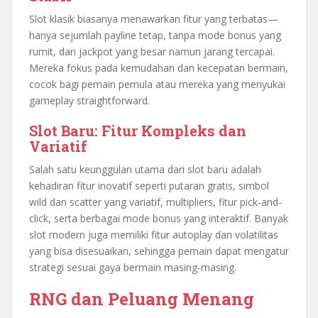
Slot klasik biasanya menawarkan fitur yang terbatas—
hanya sejumlah payline tetap, tanpa mode bonus yang
rumit, dan jackpot yang besar namun jarang tercapai.
Mereka fokus pada kemudahan dan kecepatan bermain,
cocok bagi pemain pemula atau mereka yang menyukai
gameplay straightforward.
Slot Baru: Fitur Kompleks dan
Variatif
Salah satu keunggulan utama dari slot baru adalah
kehadiran fitur inovatif seperti putaran gratis, simbol
wild dan scatter yang variatif, multipliers, fitur pick-and-
click, serta berbagai mode bonus yang interaktif. Banyak
slot modern juga memiliki fitur autoplay dan volatilitas
yang bisa disesuaikan, sehingga pemain dapat mengatur
strategi sesuai gaya bermain masing-masing.
RNG dan Peluang Menang