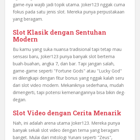
game-nya wajib jadi topik utama. Joker123 nggak cuma
fokus pada satu jenis slot. Mereka punya perpustakaan
yang beragam.
Slot Klasik dengan Sentuhan
Modern
Bu kamu yang suka nuansa tradisional tapi tetap mau
sensasi baru, Joker123 punya banyak slot bertema
buah-buahan, angka 7, dan bar. Tapi jangan salah,
game-game seperti "Fortune Gods" atau "Lucky God"
ini dilengkapi dengan fitur bonus yang nggak kalah seru
dari slot video modern. Mekaniknya sederhana, mudah
dimengerti, tapi potensi kemenangannya bisa bikin deg-
degan.
Slot Video dengan Cerita Menarik
Nah, ini adalah arena utama Joker123. Mereka punya
banyak sekali slot video dengan tema yang beragam
banget. Mulai dari mitologi Yunani seperti "Zeus",