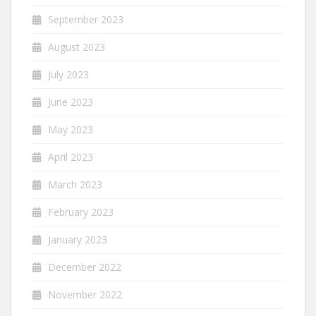
September 2023
August 2023
July 2023
June 2023
May 2023
April 2023
March 2023
February 2023
January 2023
December 2022
November 2022